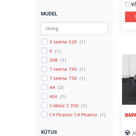
Nissan
(
2
)
V
MUDEL
Peugeot
(
2
)
Renault
(
1
)
Skoda
(
1
)
Tesla
3 seeria: 320
(
1
)
(
1
)
Volkswagen
6
(
1
)
(
3
)
Volvo
308
(
1
(
)
3
)
7 seeria: 730
(
1
)
7 seeria: 750
(
1
)
A4
(
2
)
ASX
(
1
)
C-klass: C 350
(
1
)
C4 Picasso: C4 Picasso
(
1
)
BMW
Carens
(
1
)
KÜTUS
Discovery: Discovery 4
(
1
)
2