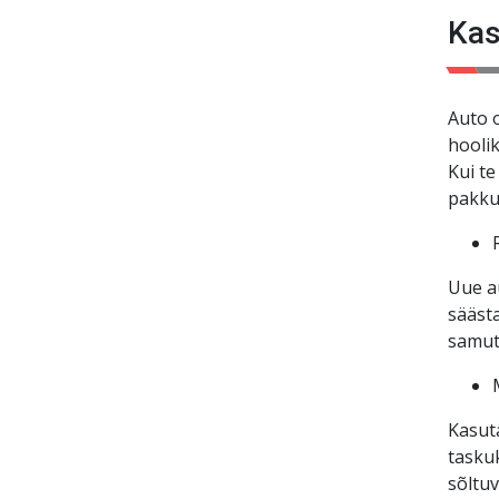
esiko
Kas
Auto o
hooli
Kui te
pakku
Uue a
säästa
samut
Kasuta
taskuk
sõltuv