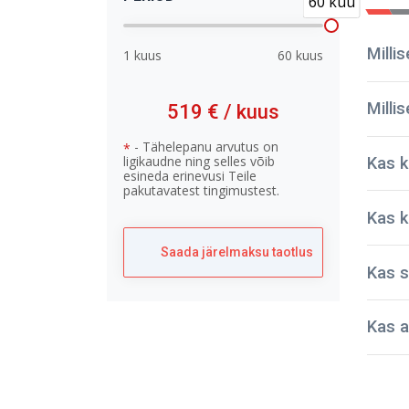
60 kuu
Milli
1 kuus
60 kuus
Milli
519 €
/ kuus
- Tähelepanu arvutus on
*
ligikaudne ning selles võib
Kas k
esineda erinevusi Teile
pakutavatest tingimustest.
Kas k
Saada järelmaksu taotlus
Kas s
Meie 
sõiduk
Kas a
turval
NPaut