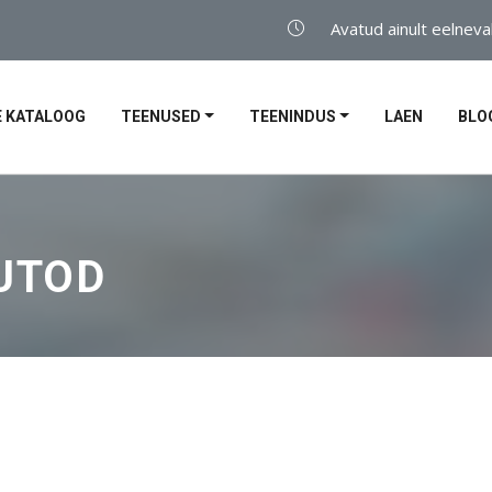
Avatud ainult eelneva
 KATALOOG
TEENUSED
TEENINDUS
LAEN
BLO
UTOD