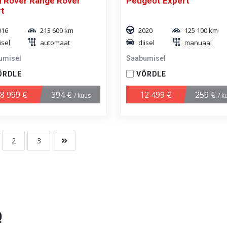
 Rover Range Rover
Peugeot Expert
t
016
213 600 km
2020
125 100 km
isel
automaat
diisel
manuaal
umisel
Saabumisel
ÕRDLE
VÕRDLE
8 999 €
394 €
12 499 €
259 €
/ kuus
/ k
2
3
Q