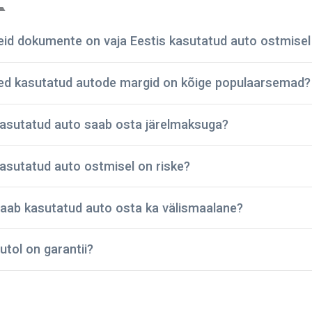
seid dokumente on vaja Eestis kasutatud auto ostmisel 
sed kasutatud autode margid on kõige populaarsemad?
tehniline pass;
asutatud auto saab osta järelmaksuga?
registreerimistalong;
dokumendid regulaarse hoolduse kohta;
BMW
asutatud auto ostmisel on riske?
avariide ja vigastuste ajalugu;
Ford
kindlustuspoliis;
Toyota
sõidukimaksu korrektset tasumist kinnitavad dokumendid.
aab kasutatud auto osta ka välismaalane?
Audi
ettevõte on pidanud vastu – oleme müünud kontrollitud kasu
Mazda
id on põhjalikult kontrollitud ja tehniliselt heas korras. Seeg
Volkswagen
utol on garantii?
ine ja kestab kaua.
od annab autole ostmisel garantii, mis kehtib 2 kuud või 3