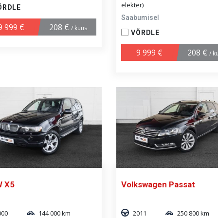
elekter)
ÕRDLE
Saabumisel
9 999 €
208 €
/ kuus
VÕRDLE
9 999 €
208 €
/ k
 X5
Volkswagen Passat
000
144 000 km
2011
250 800 km