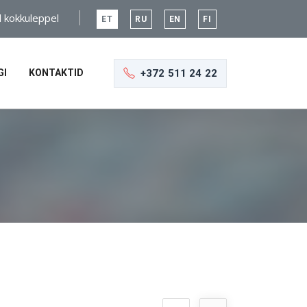
l kokkuleppel
ET
RU
EN
FI
+372 511 24 22
GI
KONTAKTID