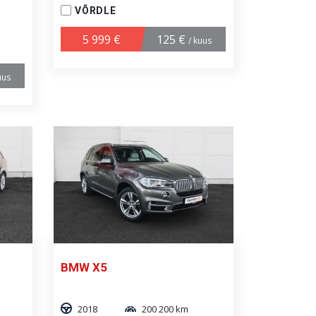
VÕRDLE
5 999 €
125 €
/ kuus
uus
BMW X5
2018
200 200 km