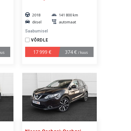
2018
141 800 km
diisel
automaat
Saabumisel
VÕRDLE
17 999 €
374 €
uus
/ kuus