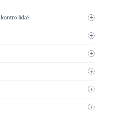
kontrollida?
tatud autod juba üle 5 aasta! Kõik
a võite olla kindel, et teie auto on
000 km. Teie meelerahu on meie jaoks