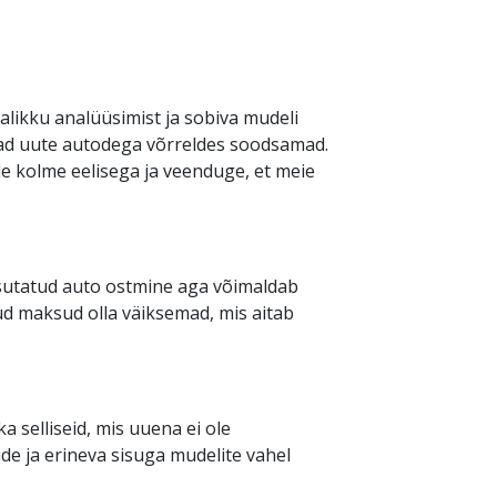
alikku analüüsimist ja sobiva mudeli
nnad uute autodega võrreldes soodsamad.
nde kolme eelisega ja veenduge, et meie
sutatud auto ostmine aga võimaldab
ud maksud olla väiksemad, mis aitab
 selliseid, mis uuena ei ole
de ja erineva sisuga mudelite vahel