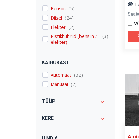
b
E-tron
(
1
)
Bensiin
(
5
)
Saab
Expert
(
1
)
Diisel
(
24
)
V
I3
(
1
)
Elekter
(
2
)
Model 3
(
1
)
Pistikhübriid (bensiin /
(
3
)
elekter)
Octavia
(
1
)
Passat
(
3
)
Qashqai: Qashqai
(
2
)
KÄIGUKAST
Range Rover Evoque
(
1
)
Automaat
(
32
)
Range Rover Sport
(
1
)
Manuaal
(
2
)
Renegade
(
1
)
S-klass: S 500
(
1
)
TÜÜP
Scenic
(
1
)
Stinger
(
1
)
KERE
V40
(
2
)
V90
(
1
)
Audi
HIND €