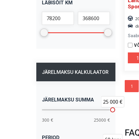
Land
LÄBISÕIT KM
Spor
2
di
Saab
V
1
JÄRELMAKSU KALKULAATOR
1
JÄRELMAKSU SUMMA
25 000 €
300 €
25000 €
FA
PERIOD