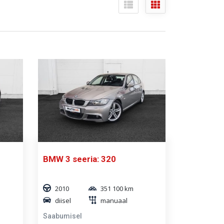
BMW 3 seeria: 320
2010
351 100 km
diisel
manuaal
Saabumisel