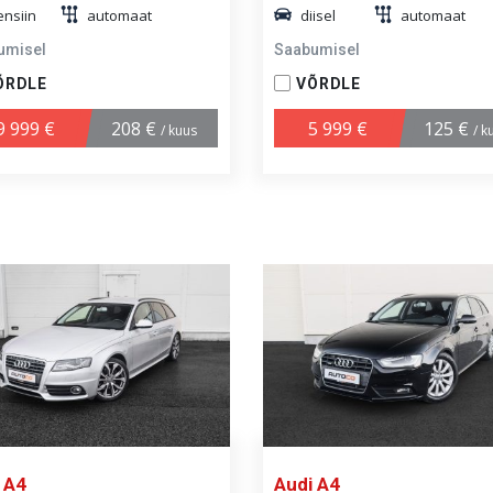
ensiin
automaat
diisel
automaat
umisel
Saabumisel
ÕRDLE
VÕRDLE
9 999 €
208 €
5 999 €
125 €
/ kuus
/ k
 A4
Audi A4