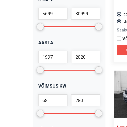
X1
(
1
)
X5
(
2
)
2
di
Saab
V
AASTA
VÕIMSUS KW