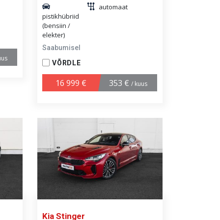
automaat
pistikhübriid
(bensiin /
elekter)
Saabumisel
uus
VÕRDLE
16 999 €
353 €
/ kuus
Kia Stinger