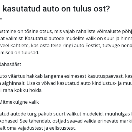
hal
!
 kasutatud auto on tulus ost?
stmine on tõsine otsus, mis vajab rahaliste võimaluste põhj
kat valimist. Kasutatud autode mudelite valik on suur ja hi
 veel kahtlete, kas osta teise ringi auto Eestist, tutvuge ne
mised on tulusad.
Rahasääst
uto väärtus hakkab langema esimesest kasutuspäevast, ka
 alghinnalt. Lisaks võivad kasutatud auto kindlustus- ja mu
i raha kokku hoida.
Mitmekülgne valik
tud autode turg pakub suurt valikut mudeleid, muuhulgas ka
ohased. See tähendab, ostjad saavad valida erinevate marki
alt oma vajadustest ja eelistustest.