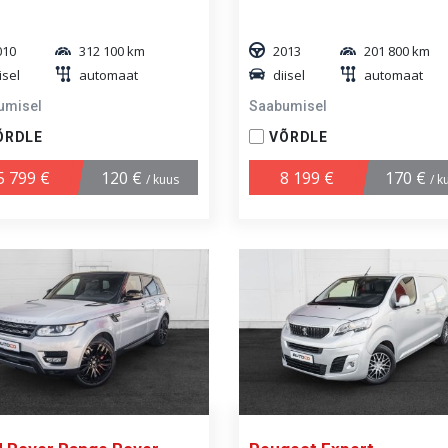
010
312 100 km
2013
201 800 km
isel
automaat
diisel
automaat
umisel
Saabumisel
ÕRDLE
VÕRDLE
5 799 €
120 €
8 199 €
170 €
/ kuus
/ k