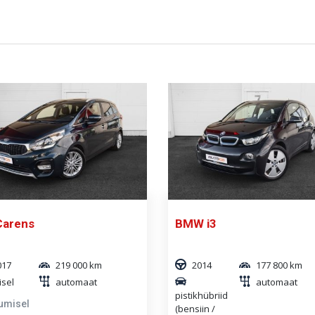
Carens
BMW i3
017
219 000 km
2014
177 800 km
isel
automaat
automaat
pistikhübriid
umisel
(bensiin /