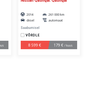
Nissan Qashqai: Qashqai
2014
261 000 km
diisel
automaat
Saabumisel
VÕRDLE
8 599 €
179 €
uus
/ kuus