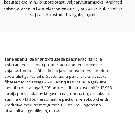
kasutatakse minu brutotöötasu väljaarvestamiseks. Andmed
salvestatakse ja töödeldakse eesmärgiga võimalikult kiirelt ja
sujuvalt koostada liisingulepingud.
Tähelepanu. Iga finantsotsusega kaasnevad riskid ja
kohustused, mistõttu palume laenutoodete tarbimise
vajadus hoolikalt läbi mõelda ja vajadusel konsulteerida
spetsialistiga. Näiteks: 5000€ laenu puhul viieks aastaks
fikseeritud intressiga 9,9%, lepingutasuga 0€ ja igakuise
laenuhaldustasuga 5,90€ on krediidi kulukuse määr 12,98%,
tarbija poolt makstav kogusumma ja laenu tagasimaksete
summa 6 713,36€. Personaalne pakkumine sõltub kliendi
krediidivõimekusest. tegutseb TF Bank AS-i agendina
pikaajalise agendilepingu alusel