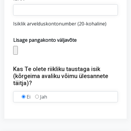
Isiklik arvelduskontonumber (20-kohaline)
Lisage pangakonto väljavõte
Kas Te olete riikliku taustaga isik
(kõrgeima avaliku võimu ülesannete
täitja)?
Ei
Jah