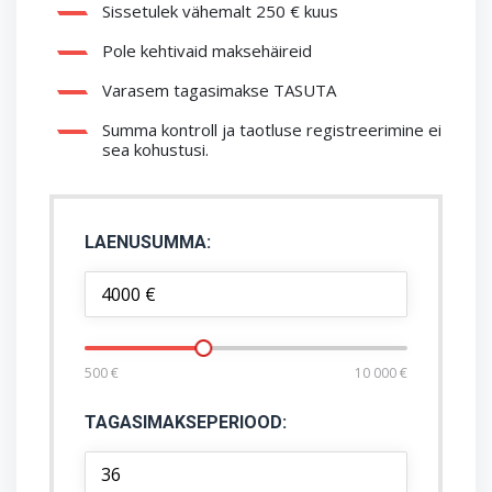
Sissetulek vähemalt 250 € kuus
Pole kehtivaid maksehäireid
Varasem tagasimakse TASUTA
Summa kontroll ja taotluse registreerimine ei
sea kohustusi.
LAENUSUMMA:
500
€
10 000
€
TAGASIMAKSEPERIOOD: