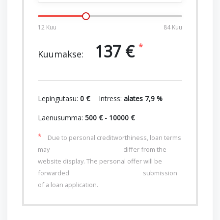
12 Kuu
84 Kuu
137
€
Kuumakse:
Lepingutasu:
0 €
Intress:
alates
7,9
%
Laenusumma:
500
€ -
10000
€
Due to personal creditworthiness, loan terms
may differ from the
website display. The personal offer will be
forwarded submission
of a loan application.