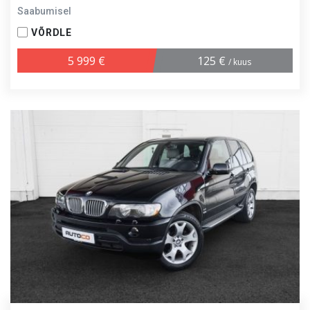
Saabumisel
VÕRDLE
5 999 €
125 €
/ kuus