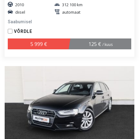
2010
312 100 km
diisel
automaat
Saabumisel
VÕRDLE
5 999 €
125 €
/ kuus