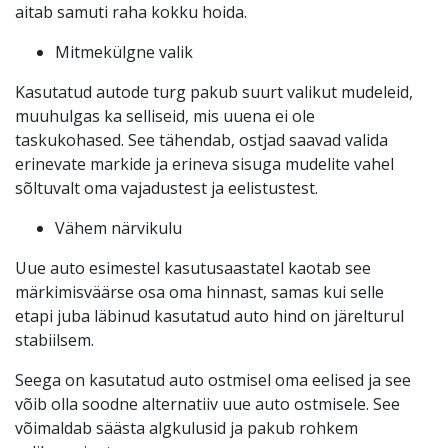
aitab samuti raha kokku hoida.
Mitmekülgne valik
Kasutatud autode turg pakub suurt valikut mudeleid,
muuhulgas ka selliseid, mis uuena ei ole
taskukohased. See tähendab, ostjad saavad valida
erinevate markide ja erineva sisuga mudelite vahel
sõltuvalt oma vajadustest ja eelistustest.
Vähem närvikulu
Uue auto esimestel kasutusaastatel kaotab see
märkimisväärse osa oma hinnast, samas kui selle
etapi juba läbinud kasutatud auto hind on järelturul
stabiilsem.
Seega on kasutatud auto ostmisel oma eelised ja see
võib olla soodne alternatiiv uue auto ostmisele. See
võimaldab säästa algkulusid ja pakub rohkem