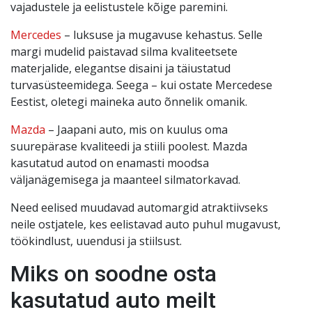
vajadustele ja eelistustele kõige paremini.
Mercedes
– luksuse ja mugavuse kehastus. Selle
margi mudelid paistavad silma kvaliteetsete
materjalide, elegantse disaini ja täiustatud
turvasüsteemidega. Seega – kui ostate Mercedese
Eestist, oletegi maineka auto õnnelik omanik.
Mazda
– Jaapani auto, mis on kuulus oma
suurepärase kvaliteedi ja stiili poolest. Mazda
kasutatud autod on enamasti moodsa
väljanägemisega ja maanteel silmatorkavad.
Need eelised muudavad automargid atraktiivseks
neile ostjatele, kes eelistavad auto puhul mugavust,
töökindlust, uuendusi ja stiilsust.
Miks on soodne osta
kasutatud auto meilt