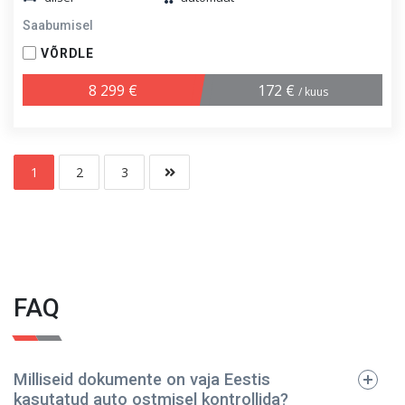
Saabumisel
VÕRDLE
8 299 €
172 €
/ kuus
1
2
3
FAQ
Milliseid dokumente on vaja Eestis
kasutatud auto ostmisel kontrollida?