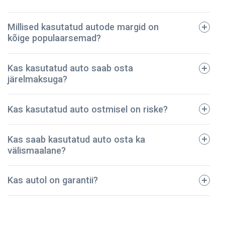
Millised kasutatud autode margid on
kõige populaarsemad?
tehniline pass;
Kas kasutatud auto saab osta
registreerimistalong;
järelmaksuga?
dokumendid regulaarse hoolduse kohta;
avariide ja vigastuste ajalugu;
BMW
Kas kasutatud auto ostmisel on riske?
kindlustuspoliis;
Ford
sõidukimaksu korrektset tasumist kinnitavad
Toyota
dokumendid.
Kas saab kasutatud auto osta ka
Audi
Meie ettevõte on pidanud vastu – oleme müünud
välismaalane?
Mazda
kontrollitud kasutatud autod juba üle 5 aasta! Kõik
Volkswagen
sõidukid on põhjalikult kontrollitud ja tehniliselt heas
Kas autol on garantii?
korras. Seega võite olla kindel, et teie auto on
turvaline ja kestab kaua.
NPautod annab autole ostmisel garantii, mis kehtib 2