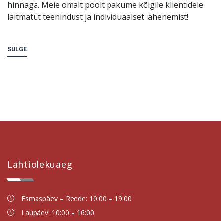
hinnaga. Meie omalt poolt pakume kõigile klientidele
laitmatut teenindust ja individuaalset lähenemist!
SULGE
Lahtiolekuaeg
Esmaspäev – Reede: 10:00 – 19:00
Laupäev: 10:00 – 16:00