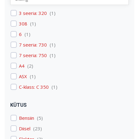
Renault
(
1
)
3 seeria: 320
(
1
)
Skoda
(
1
)
308
(
1
)
Tesla
(
1
)
6
(
1
)
Volkswagen
(
3
)
7 seeria: 730
(
1
)
Volvo
(
3
)
7 seeria: 750
(
1
)
A4
(
2
)
ASX
(
1
)
C-klass: C 350
(
1
)
C4 Picasso: C4 Picasso
(
1
)
KÜTUS
Discovery: Discovery 4
(
1
)
Bensiin
(
5
)
E-tron
(
1
)
Diisel
(
23
)
Expert
(
1
)
Elekter
(
2
)