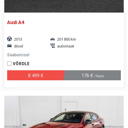
Audi A4
2013
201 800 km
diisel
automaat
Saabumisel
VÕRDLE
8 499 €
176 €
/ kuus