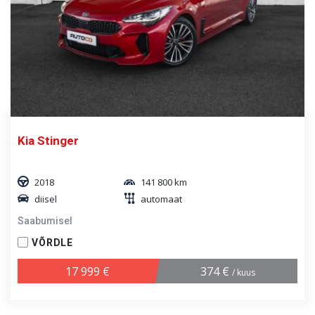
Kia Stinger
2018
141 800 km
diisel
automaat
Saabumisel
VÕRDLE
17 999 €
374 €
/ kuus