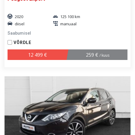
2020
125 100 km
diisel
manuaal
Saabumisel
VÕRDLE
12 499 €
259 €
/ kuus