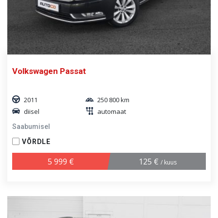
Volkswagen Passat
2011
250 800 km
diisel
automaat
Saabumisel
VÕRDLE
5 999 €
125 €
/ kuus