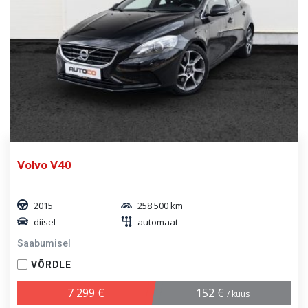
Volvo V40
2015
258 500 km
diisel
automaat
Saabumisel
VÕRDLE
7 299 €
152 €
/ kuus