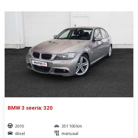
BMW 3 seeria: 320
2010
351 100 km
diisel
manuaal