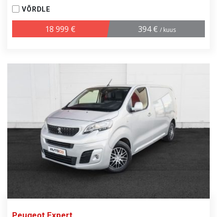
VÕRDLE
18 999 €
394 €
/ kuus
Peugeot Expert