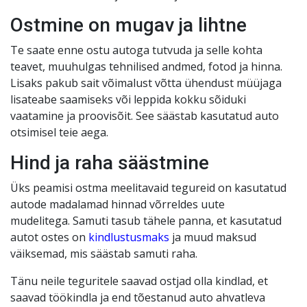
Ostmine on mugav ja lihtne
Te saate enne ostu autoga tutvuda ja selle kohta
teavet, muuhulgas tehnilised andmed, fotod ja hinna.
Lisaks pakub sait võimalust võtta ühendust müüjaga
lisateabe saamiseks või leppida kokku sõiduki
vaatamine ja proovisõit. See säästab kasutatud auto
otsimisel teie aega.
Hind ja raha säästmine
Üks peamisi ostma meelitavaid tegureid on kasutatud
autode madalamad hinnad võrreldes uute
mudelitega. Samuti tasub tähele panna, et kasutatud
autot ostes on
kindlustusmaks
ja muud maksud
väiksemad, mis säästab samuti raha.
Tänu neile teguritele saavad ostjad olla kindlad, et
saavad töökindla ja end tõestanud auto ahvatleva