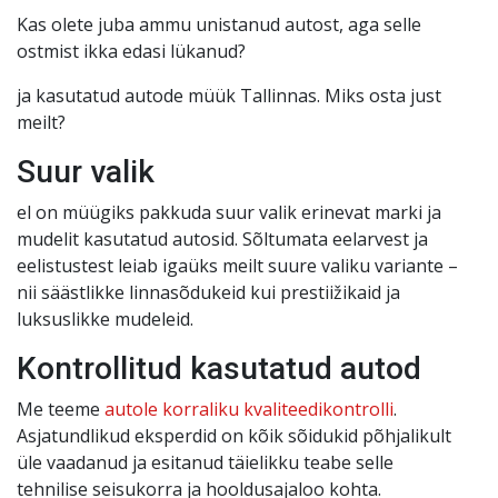
Kas olete juba ammu unistanud autost, aga selle
ostmist ikka edasi lükanud?
ja kasutatud autode müük Tallinnas. Miks osta just
meilt?
Suur valik
el on müügiks pakkuda suur valik erinevat marki ja
mudelit kasutatud autosid. Sõltumata eelarvest ja
eelistustest leiab igaüks meilt suure valiku variante –
nii säästlikke linnasõdukeid kui prestiižikaid ja
luksuslikke mudeleid.
Kontrollitud kasutatud autod
Me teeme
autole korraliku kvaliteedikontrolli
.
Asjatundlikud eksperdid on kõik sõidukid põhjalikult
üle vaadanud ja esitanud täielikku teabe selle
tehnilise seisukorra ja hooldusajaloo kohta.