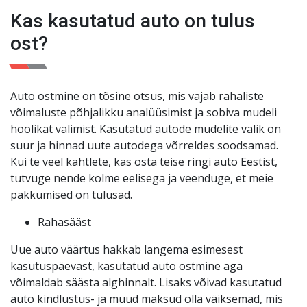
kuud või 3000 km. Teie meelerahu on meie jaoks
Kas kasutatud auto on tulus
esikohal
!
ost?
Auto ostmine on tõsine otsus, mis vajab rahaliste
võimaluste põhjalikku analüüsimist ja sobiva mudeli
hoolikat valimist. Kasutatud autode mudelite valik on
suur ja hinnad uute autodega võrreldes soodsamad.
Kui te veel kahtlete, kas osta teise ringi auto Eestist,
tutvuge nende kolme eelisega ja veenduge, et meie
pakkumised on tulusad.
Rahasääst
Uue auto väärtus hakkab langema esimesest
kasutuspäevast, kasutatud auto ostmine aga
võimaldab säästa alghinnalt. Lisaks võivad kasutatud
auto kindlustus- ja muud maksud olla väiksemad, mis