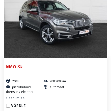
BMW X5
2018
200 200 km
pistikhübriid
automaat
(bensiin / elekter)
Saabumisel
VÕRDLE