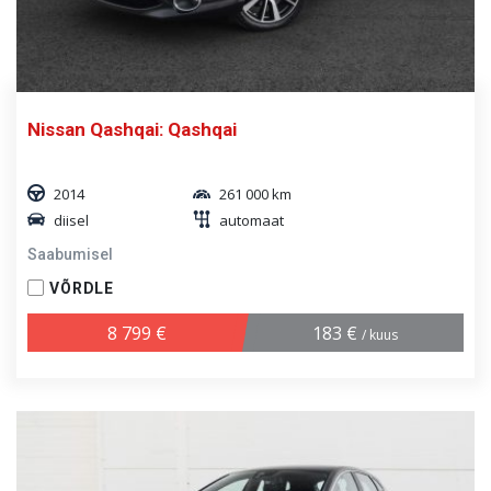
Nissan Qashqai: Qashqai
2014
261 000 km
diisel
automaat
Saabumisel
VÕRDLE
8 799 €
183 €
/ kuus