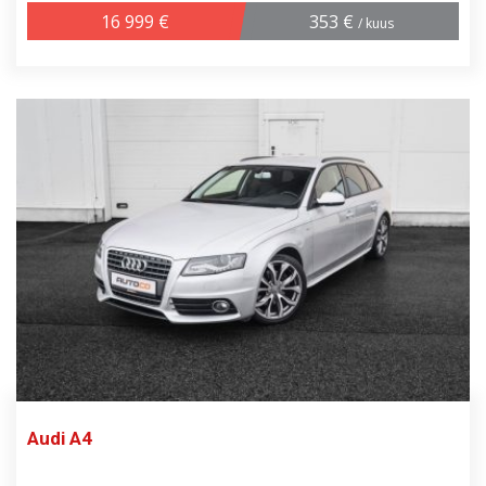
16 999 €
353 €
/ kuus
Audi A4