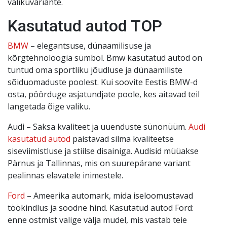
valikuvariante.
Kasutatud autod TOP
BMW
– elegantsuse, dünaamilisuse ja
kõrgtehnoloogia sümbol. Bmw kasutatud autod on
tuntud oma sportliku jõudluse ja dünaamiliste
sõiduomaduste poolest. Kui soovite Eestis BMW-d
osta, pöörduge asjatundjate poole, kes aitavad teil
langetada õige valiku.
Audi – Saksa kvaliteet ja uuenduste sünonüüm.
Audi
kasutatud autod
paistavad silma kvaliteetse
siseviimistluse ja stiilse disainiga. Audisid müüakse
Pärnus ja Tallinnas, mis on suurepärane variant
pealinnas elavatele inimestele.
Ford
– Ameerika automark, mida iseloomustavad
töökindlus ja soodne hind. Kasutatud autod Ford:
enne ostmist valige välja mudel, mis vastab teie