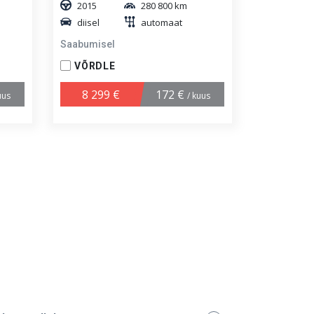
2015
280 800 km
diisel
automaat
Saabumisel
VÕRDLE
8 299 €
172 €
uus
/ kuus