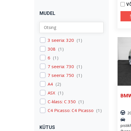
Nissan
(
2
)
V
MUDEL
Peugeot
(
2
)
Renault
(
1
)
Skoda
(
1
)
Tesla
3 seeria: 320
(
1
)
(
1
)
Volkswagen
308
(
1
)
(
3
)
Volvo
6
(
1
)
(
3
)
7 seeria: 730
(
1
)
7 seeria: 750
(
1
)
A4
(
2
)
ASX
(
1
)
BMW
C-klass: C 350
(
1
)
C4 Picasso: C4 Picasso
(
1
)
2
Discovery: Discovery 4
(
1
)
pistik
KÜTUS
E-tron
(
1
)