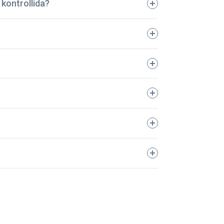
kontrollida?
tatud autod juba üle 5 aasta! Kõik
a võite olla kindel, et teie auto on
000 km. Teie meelerahu on meie jaoks