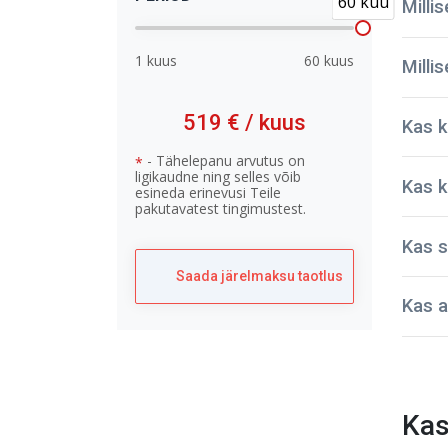
60 kuu
Milli
1 kuus
60 kuus
Milli
519 €
/ kuus
Kas k
- Tähelepanu arvutus on
*
ligikaudne ning selles võib
Kas k
esineda erinevusi Teile
pakutavatest tingimustest.
Kas s
Meie 
Saada järelmaksu taotlus
sõiduk
Kas a
turval
NPaut
esiko
Kas