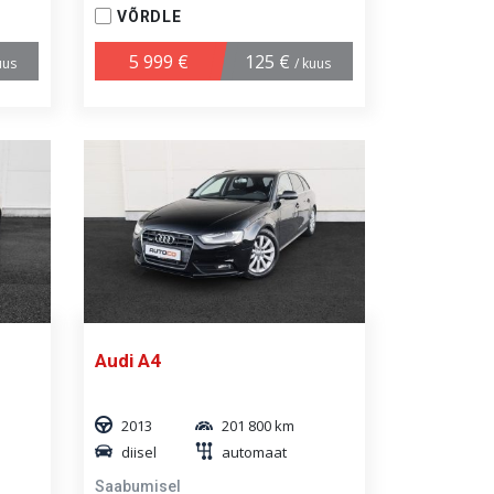
VÕRDLE
5 999 €
125 €
uus
/ kuus
Audi A4
2013
201 800 km
diisel
automaat
Saabumisel