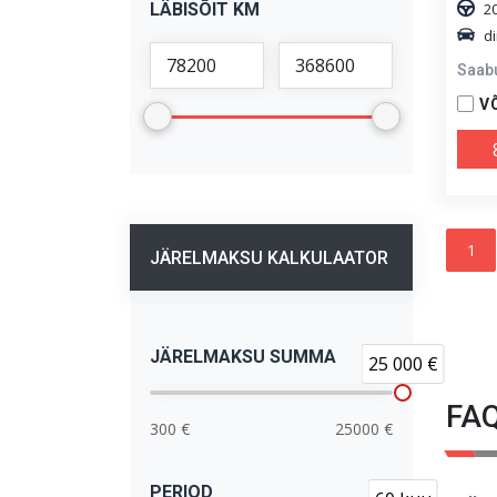
LÄBISÕIT KM
2
di
Saab
V
1
JÄRELMAKSU KALKULAATOR
JÄRELMAKSU SUMMA
25 000 €
FA
300 €
25000 €
PERIOD