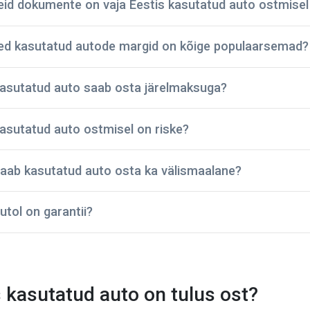
seid dokumente on vaja Eestis kasutatud auto ostmisel 
sed kasutatud autode margid on kõige populaarsemad?
tehniline pass;
asutatud auto saab osta järelmaksuga?
registreerimistalong;
dokumendid regulaarse hoolduse kohta;
BMW
asutatud auto ostmisel on riske?
avariide ja vigastuste ajalugu;
Ford
kindlustuspoliis;
Toyota
sõidukimaksu korrektset tasumist kinnitavad dokumendid.
aab kasutatud auto osta ka välismaalane?
Audi
ettevõte on pidanud vastu – oleme müünud kontrollitud kasu
Mazda
id on põhjalikult kontrollitud ja tehniliselt heas korras. Seeg
Volkswagen
utol on garantii?
ine ja kestab kaua.
od annab autole ostmisel garantii, mis kehtib 2 kuud või 3
hal
!
 kasutatud auto on tulus ost?