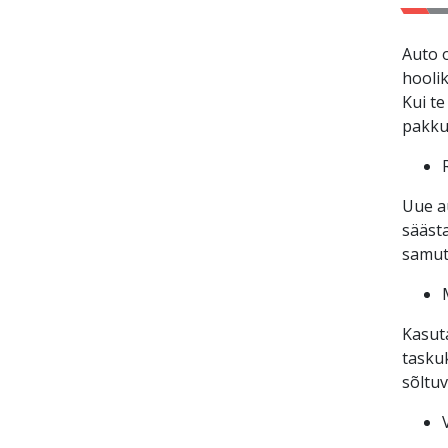
Auto o
hooli
Kui te
pakku
Uue a
säästa
samut
Kasuta
taskuk
sõltuv