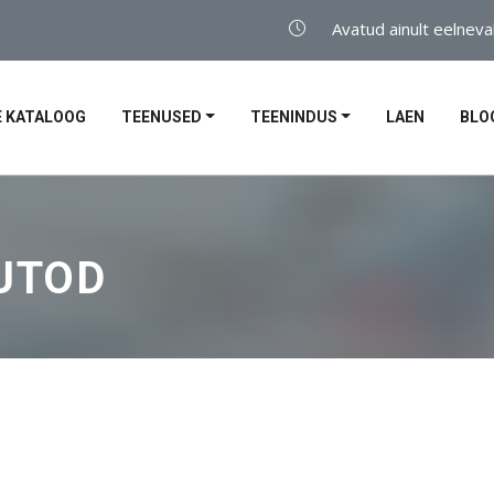
Avatud ainult eelneva
 KATALOOG
TEENUSED
TEENINDUS
LAEN
BLO
UTOD