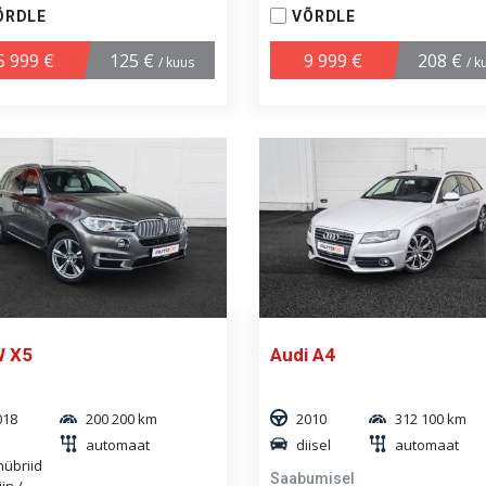
ÕRDLE
VÕRDLE
5 999 €
125 €
9 999 €
208 €
/ kuus
/ k
 X5
Audi A4
018
200 200 km
2010
312 100 km
automaat
diisel
automaat
hübriid
Saabumisel