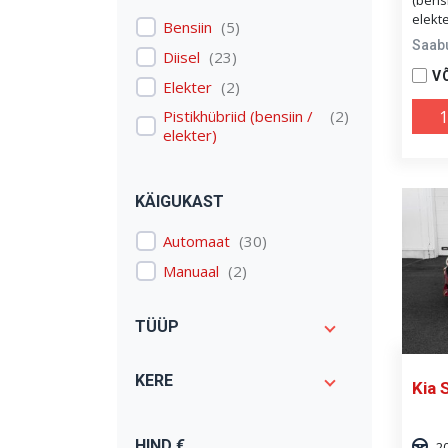
(bensi
Expert
(
1
)
elekte
Bensiin
(
5
)
Saab
Model 3
(
1
)
Diisel
(
23
)
V
Octavia
(
1
)
Elekter
(
2
)
Passat
(
3
)
Pistikhübriid (bensiin /
(
2
)
1
elekter)
Qashqai: Qashqai
(
2
)
Range Rover Evoque
(
1
)
Range Rover Sport
(
1
)
KÄIGUKAST
Renegade
(
1
)
Automaat
(
30
)
S-klass: S 500
(
1
)
Manuaal
(
2
)
Scenic
(
1
)
Stinger
(
1
)
TÜÜP
V40
(
2
)
V90
(
1
)
KERE
Kia 
X1
(
1
)
X5
(
2
)
HIND €
2