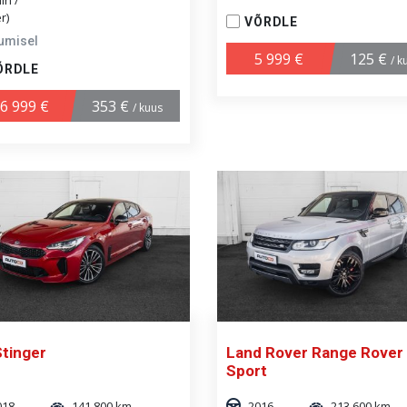
in /
r)
VÕRDLE
umisel
5 999 €
125 €
/ k
ÕRDLE
6 999 €
353 €
/ kuus
Stinger
Land Rover Range Rover
Sport
018
141 800 km
2016
213 600 km