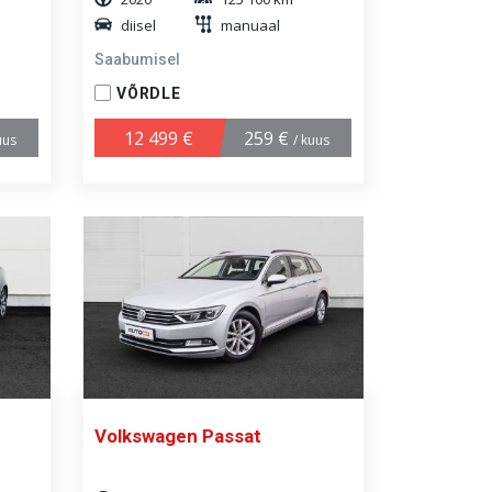
diisel
manuaal
Saabumisel
VÕRDLE
12 499 €
259 €
uus
/ kuus
Volkswagen Passat