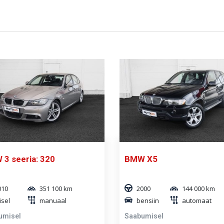
3 seeria: 320
BMW X5
010
351 100 km
2000
144 000 km
isel
manuaal
bensiin
automaat
umisel
Saabumisel