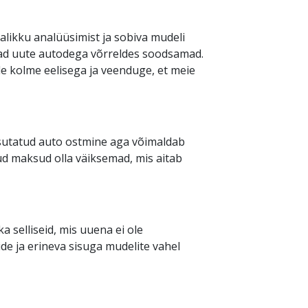
alikku analüüsimist ja sobiva mudeli
nnad uute autodega võrreldes soodsamad.
nde kolme eelisega ja veenduge, et meie
sutatud auto ostmine aga võimaldab
ud maksud olla väiksemad, mis aitab
 selliseid, mis uuena ei ole
de ja erineva sisuga mudelite vahel