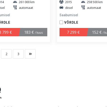
014
261 000 km
2015
258 500 km
isel
automaat
diisel
automaat
umisel
Saabumisel
ÕRDLE
VÕRDLE
8 799 €
183 €
7 299 €
152 €
/ kuus
/ k
2
3
Q