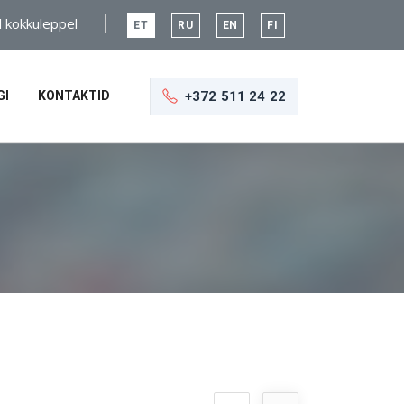
l kokkuleppel
ET
RU
EN
FI
+372 511 24 22
GI
KONTAKTID