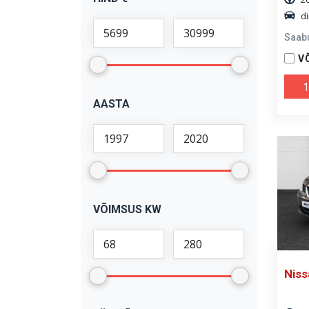
di
Saab
V
1
AASTA
VÕIMSUS KW
Niss