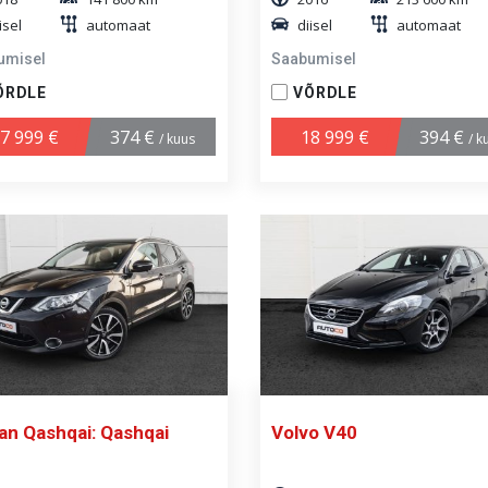
isel
automaat
diisel
automaat
umisel
Saabumisel
ÕRDLE
VÕRDLE
7 999 €
374 €
18 999 €
394 €
/ kuus
/ k
an Qashqai: Qashqai
Volvo V40