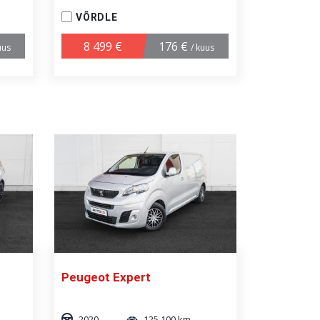
VÕRDLE
8 499 €
176 €
uus
/ kuus
Peugeot Expert
2020
125 100 km