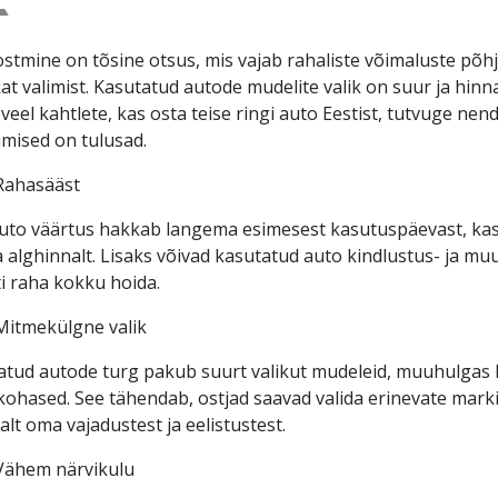
stmine on tõsine otsus, mis vajab rahaliste võimaluste põhj
kat valimist. Kasutatud autode mudelite valik on suur ja hi
 veel kahtlete, kas osta teise ringi auto Eestist, tutvuge ne
mised on tulusad.
Rahasääst
uto väärtus hakkab langema esimesest kasutuspäevast, ka
 alghinnalt. Lisaks võivad kasutatud auto kindlustus- ja mu
i raha kokku hoida.
Mitmekülgne valik
tud autode turg pakub suurt valikut mudeleid, muuhulgas ka
ohased. See tähendab, ostjad saavad valida erinevate marki
alt oma vajadustest ja eelistustest.
Vähem närvikulu