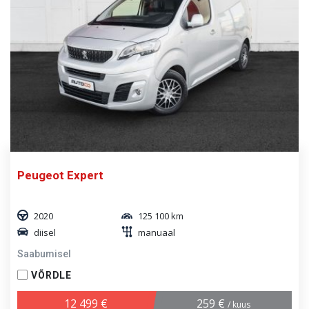
Peugeot Expert
2020
125 100 km
diisel
manuaal
Saabumisel
VÕRDLE
12 499 €
259 €
/ kuus