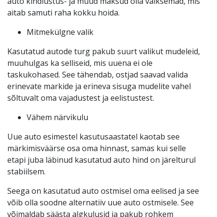
auto kindlustus- ja muud maksud olla väiksemad, mis
aitab samuti raha kokku hoida.
Mitmekülgne valik
Kasutatud autode turg pakub suurt valikut mudeleid,
muuhulgas ka selliseid, mis uuena ei ole
taskukohased. See tähendab, ostjad saavad valida
erinevate markide ja erineva sisuga mudelite vahel
sõltuvalt oma vajadustest ja eelistustest.
Vähem närvikulu
Uue auto esimestel kasutusaastatel kaotab see
märkimisväärse osa oma hinnast, samas kui selle
etapi juba läbinud kasutatud auto hind on järelturul
stabiilsem.
Seega on kasutatud auto ostmisel oma eelised ja see
võib olla soodne alternatiiv uue auto ostmisele. See
võimaldab säästa algkulusid ja pakub rohkem