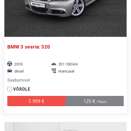
BMW 3 seeria: 320
2010
351 100 km
diisel
manuaal
Saabumisel
VÕRDLE
5 999 €
125 €
/ kuus