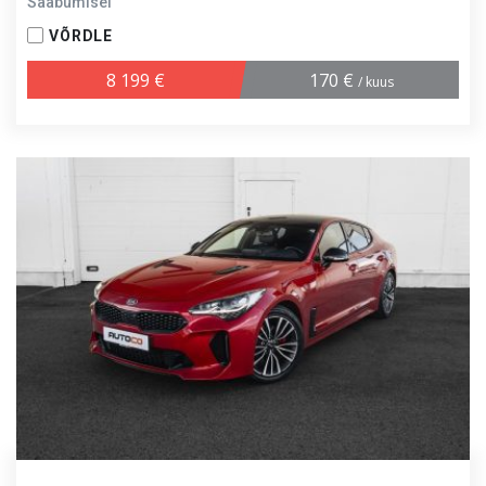
Saabumisel
VÕRDLE
8 199 €
170 €
/ kuus