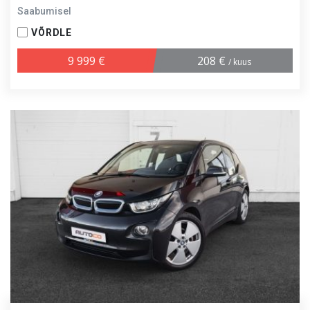
Saabumisel
VÕRDLE
9 999 €
208 €
/ kuus