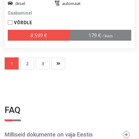
diisel
automaat
Saabumisel
VÕRDLE
8 599 €
179 €
/ kuus
1
2
3
FAQ
Milliseid dokumente on vaja Eestis