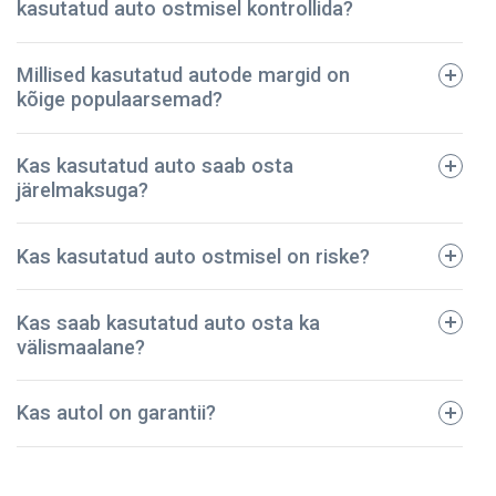
kasutatud auto ostmisel kontrollida?
Millised kasutatud autode margid on
kõige populaarsemad?
tehniline pass;
Kas kasutatud auto saab osta
registreerimistalong;
järelmaksuga?
dokumendid regulaarse hoolduse kohta;
avariide ja vigastuste ajalugu;
BMW
Kas kasutatud auto ostmisel on riske?
kindlustuspoliis;
Ford
sõidukimaksu korrektset tasumist kinnitavad
Toyota
dokumendid.
Kas saab kasutatud auto osta ka
Audi
Meie ettevõte on pidanud vastu – oleme müünud
välismaalane?
Mazda
kontrollitud kasutatud autod juba üle 5 aasta! Kõik
Volkswagen
sõidukid on põhjalikult kontrollitud ja tehniliselt heas
Kas autol on garantii?
korras. Seega võite olla kindel, et teie auto on
turvaline ja kestab kaua.
NPautod annab autole ostmisel garantii, mis kehtib 2