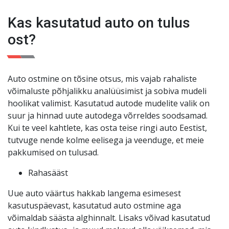
kuud või 3000 km. Teie meelerahu on meie jaoks
Kas kasutatud auto on tulus
esikohal
!
ost?
Auto ostmine on tõsine otsus, mis vajab rahaliste
võimaluste põhjalikku analüüsimist ja sobiva mudeli
hoolikat valimist. Kasutatud autode mudelite valik on
suur ja hinnad uute autodega võrreldes soodsamad.
Kui te veel kahtlete, kas osta teise ringi auto Eestist,
tutvuge nende kolme eelisega ja veenduge, et meie
pakkumised on tulusad.
Rahasääst
Uue auto väärtus hakkab langema esimesest
kasutuspäevast, kasutatud auto ostmine aga
võimaldab säästa alghinnalt. Lisaks võivad kasutatud