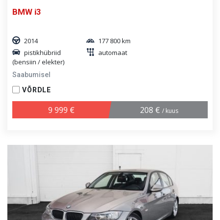
BMW i3
2014
177 800 km
pistikhübriid
automaat
(bensiin / elekter)
Saabumisel
VÕRDLE
9 999 €
208 €
/ kuus