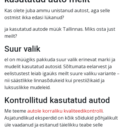
Kas olete juba ammu unistanud autost, aga selle
ostmist ikka edasi lükanud?
ja kasutatud autode müük Tallinnas. Miks osta just
meilt?
Suur valik
el on müügiks pakkuda suur valik erinevat marki ja
mudelit kasutatud autosid. Sõltumata eelarvest ja
eelistustest leiab igaüks meilt suure valiku variante –
nii säästlikke linnasõdukeid kui prestiižikaid ja
luksuslikke mudeleid.
Kontrollitud kasutatud autod
Me teeme
autole korraliku kvaliteedikontrolli
.
Asjatundlikud eksperdid on kõik sõidukid põhjalikult
üle vaadanud ja esitanud täielikku teabe selle