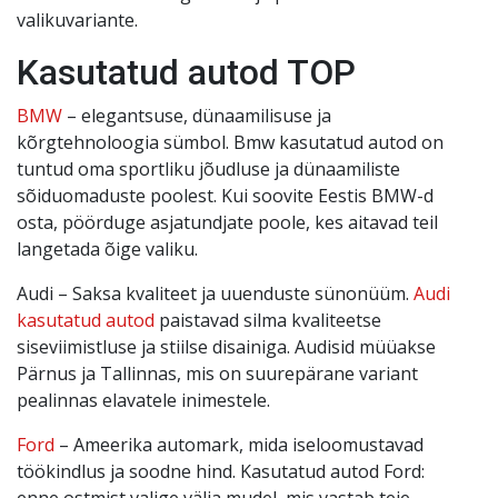
valikuvariante.
Kasutatud autod TOP
BMW
– elegantsuse, dünaamilisuse ja
kõrgtehnoloogia sümbol. Bmw kasutatud autod on
tuntud oma sportliku jõudluse ja dünaamiliste
sõiduomaduste poolest. Kui soovite Eestis BMW-d
osta, pöörduge asjatundjate poole, kes aitavad teil
langetada õige valiku.
Audi – Saksa kvaliteet ja uuenduste sünonüüm.
Audi
kasutatud autod
paistavad silma kvaliteetse
siseviimistluse ja stiilse disainiga. Audisid müüakse
Pärnus ja Tallinnas, mis on suurepärane variant
pealinnas elavatele inimestele.
Ford
– Ameerika automark, mida iseloomustavad
töökindlus ja soodne hind. Kasutatud autod Ford:
enne ostmist valige välja mudel, mis vastab teie