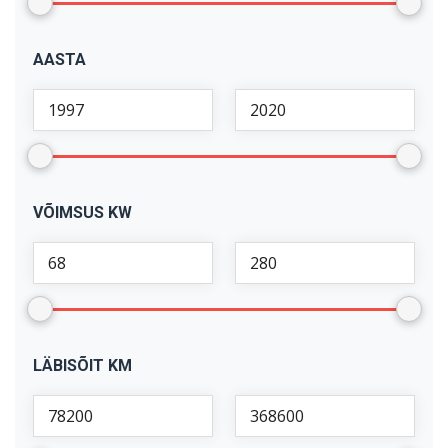
X1
(
1
)
AASTA
X5
(
2
)
VÕIMSUS KW
LÄBISÕIT KM