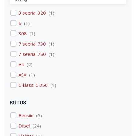
Renault
(
1
)
3 seeria: 320
(
1
)
Skoda
(
1
)
6
(
1
)
Tesla
(
1
)
308
(
1
)
Volkswagen
(
3
)
7 seeria: 730
(
1
)
Volvo
(
3
)
7 seeria: 750
(
1
)
A4
(
2
)
ASX
(
1
)
C-klass: C 350
(
1
)
C4 Picasso: C4 Picasso
(
1
)
KÜTUS
Carens
(
1
)
Bensiin
(
5
)
Discovery: Discovery 4
(
1
)
Diisel
(
24
)
E-tron
(
1
)
Elekter
(
2
)