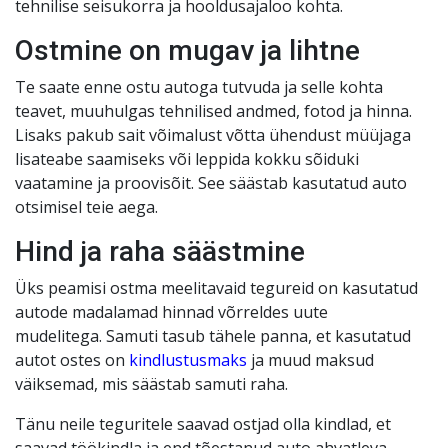
tehnilise seisukorra ja hooldusajaloo kohta.
Ostmine on mugav ja lihtne
Te saate enne ostu autoga tutvuda ja selle kohta
teavet, muuhulgas tehnilised andmed, fotod ja hinna.
Lisaks pakub sait võimalust võtta ühendust müüjaga
lisateabe saamiseks või leppida kokku sõiduki
vaatamine ja proovisõit. See säästab kasutatud auto
otsimisel teie aega.
Hind ja raha säästmine
Üks peamisi ostma meelitavaid tegureid on kasutatud
autode madalamad hinnad võrreldes uute
mudelitega. Samuti tasub tähele panna, et kasutatud
autot ostes on
kindlustusmaks
ja muud maksud
väiksemad, mis säästab samuti raha.
Tänu neile teguritele saavad ostjad olla kindlad, et
saavad töökindla ja end tõestanud auto ahvatleva