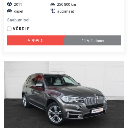
2011
250 800 km
diisel
automaat
Saabumisel
VÕRDLE
5 999 €
125 €
/ kuus