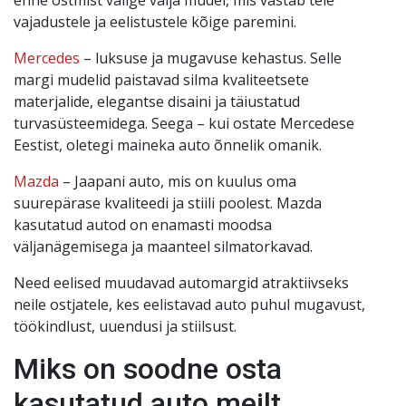
vajadustele ja eelistustele kõige paremini.
Mercedes
– luksuse ja mugavuse kehastus. Selle
margi mudelid paistavad silma kvaliteetsete
materjalide, elegantse disaini ja täiustatud
turvasüsteemidega. Seega – kui ostate Mercedese
Eestist, oletegi maineka auto õnnelik omanik.
Mazda
– Jaapani auto, mis on kuulus oma
suurepärase kvaliteedi ja stiili poolest. Mazda
kasutatud autod on enamasti moodsa
väljanägemisega ja maanteel silmatorkavad.
Need eelised muudavad automargid atraktiivseks
neile ostjatele, kes eelistavad auto puhul mugavust,
töökindlust, uuendusi ja stiilsust.
Miks on soodne osta
kasutatud auto meilt