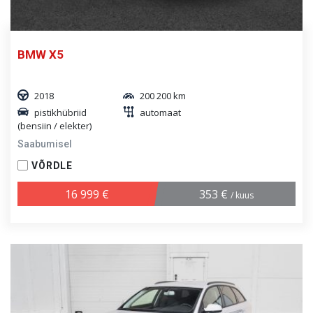
BMW X5
2018
200 200 km
pistikhübriid
automaat
(bensiin / elekter)
Saabumisel
VÕRDLE
16 999 €
353 €
/ kuus