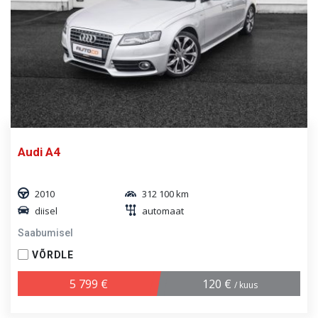
Audi A4
2010
312 100 km
diisel
automaat
Saabumisel
VÕRDLE
5 799 €
120 €
/ kuus