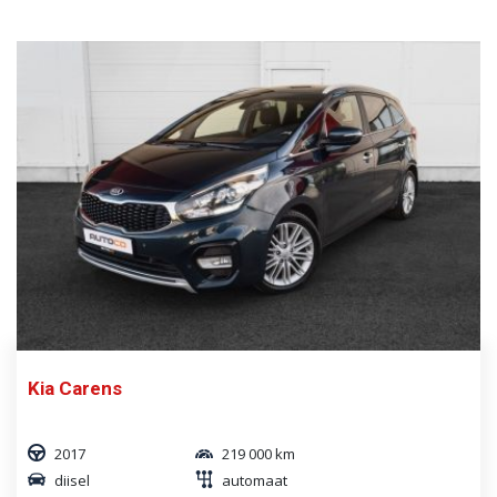
Kia Carens
2017
219 000 km
diisel
automaat