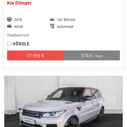
Kia Stinger
2018
141 800 km
diisel
automaat
Saabumisel
VÕRDLE
17 999 €
374 €
/ kuus