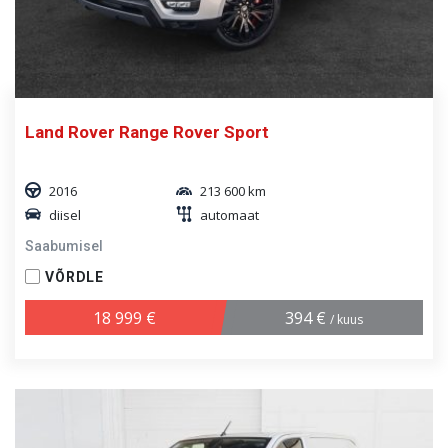
Land Rover Range Rover Sport
2016
213 600 km
diisel
automaat
Saabumisel
VÕRDLE
18 999 €
394 €
/ kuus