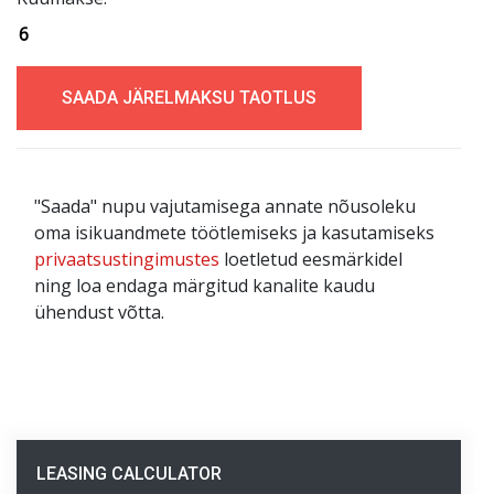
"Saada" nupu vajutamisega annate nõusoleku
oma isikuandmete töötlemiseks ja kasutamiseks
privaatsustingimustes
loetletud eesmärkidel
ning loa endaga märgitud kanalite kaudu
ühendust võtta.
LEASING CALCULATOR