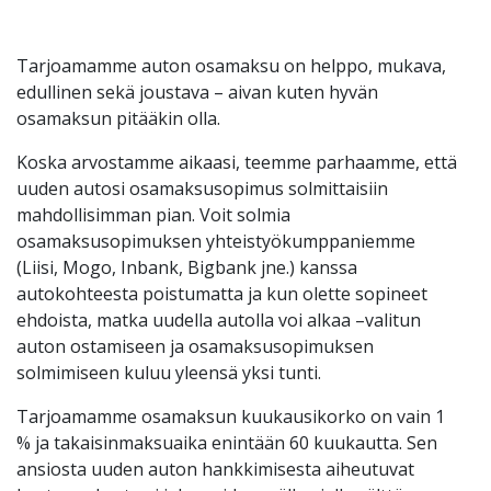
Tarjoamamme auton osamaksu on helppo, mukava,
edullinen sekä joustava – aivan kuten hyvän
osamaksun pitääkin olla.
Koska arvostamme aikaasi, teemme parhaamme, että
uuden autosi osamaksusopimus solmittaisiin
mahdollisimman pian. Voit solmia
osamaksusopimuksen yhteistyökumppaniemme
(Liisi, Mogo, Inbank, Bigbank jne.) kanssa
autokohteesta poistumatta ja kun olette sopineet
ehdoista, matka uudella autolla voi alkaa –valitun
auton ostamiseen ja osamaksusopimuksen
solmimiseen kuluu yleensä yksi tunti.
Tarjoamamme osamaksun kuukausikorko on vain 1
% ja takaisinmaksuaika enintään 60 kuukautta. Sen
ansiosta uuden auton hankkimisesta aiheutuvat