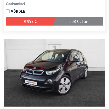
Saabumisel
VÕRDLE
9 999 €
208 €
/ kuus