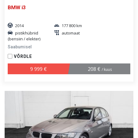
BMW i3
2014
177 800 km
pistikhübriid
automaat
(bensiin / elekter)
Saabumisel
VÕRDLE
9 999 €
208 €
/ kuus