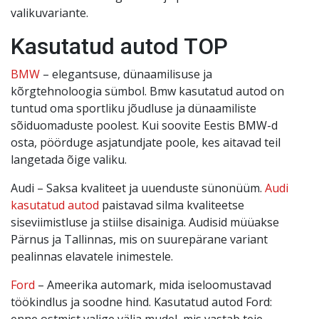
valikuvariante.
Kasutatud autod TOP
BMW
– elegantsuse, dünaamilisuse ja
kõrgtehnoloogia sümbol. Bmw kasutatud autod on
tuntud oma sportliku jõudluse ja dünaamiliste
sõiduomaduste poolest. Kui soovite Eestis BMW-d
osta, pöörduge asjatundjate poole, kes aitavad teil
langetada õige valiku.
Audi – Saksa kvaliteet ja uuenduste sünonüüm.
Audi
kasutatud autod
paistavad silma kvaliteetse
siseviimistluse ja stiilse disainiga. Audisid müüakse
Pärnus ja Tallinnas, mis on suurepärane variant
pealinnas elavatele inimestele.
Ford
– Ameerika automark, mida iseloomustavad
töökindlus ja soodne hind. Kasutatud autod Ford:
enne ostmist valige välja mudel, mis vastab teie