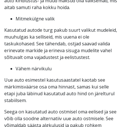
auto kindlustus- ja muud maksud olla väiksemad, mis
aitab samuti raha kokku hoida.
Mitmekülgne valik
Kasutatud autode turg pakub suurt valikut mudeleid,
muuhulgas ka selliseid, mis uuena ei ole
taskukohased. See tähendab, ostjad saavad valida
erinevate markide ja erineva sisuga mudelite vahel
sõltuvalt oma vajadustest ja eelistustest.
Vähem närvikulu
Uue auto esimestel kasutusaastatel kaotab see
märkimisväärse osa oma hinnast, samas kui selle
etapi juba läbinud kasutatud auto hind on järelturul
stabiilsem.
Seega on kasutatud auto ostmisel oma eelised ja see
võib olla soodne alternatiiv uue auto ostmisele. See
võimaldab säästa algkulusid ja pakub rohkem