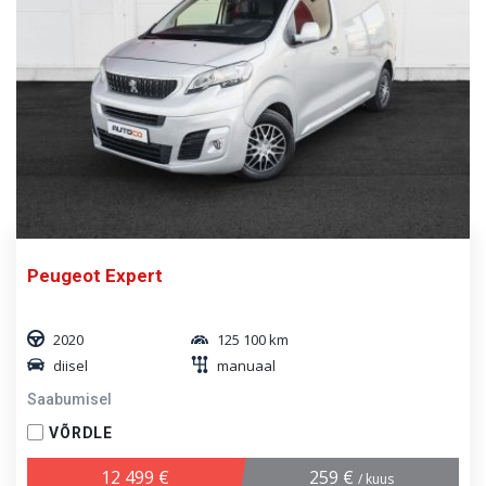
Peugeot Expert
2020
125 100 km
diisel
manuaal
Saabumisel
VÕRDLE
12 499 €
259 €
/ kuus