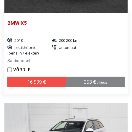
BMW X5
2018
200 200 km
pistikhübriid
automaat
(bensiin / elekter)
Saabumisel
VÕRDLE
16 999 €
353 €
/ kuus