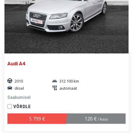
Audi A4
2010
312 100 km
diisel
automaat
Saabumisel
VÕRDLE
5 799 €
120 €
/ kuus