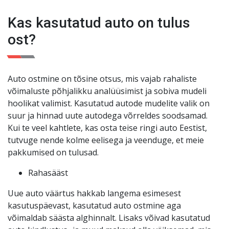
kuud või 3000 km. Teie meelerahu on meie jaoks
Kas kasutatud auto on tulus
esikohal
!
ost?
Auto ostmine on tõsine otsus, mis vajab rahaliste
võimaluste põhjalikku analüüsimist ja sobiva mudeli
hoolikat valimist. Kasutatud autode mudelite valik on
suur ja hinnad uute autodega võrreldes soodsamad.
Kui te veel kahtlete, kas osta teise ringi auto Eestist,
tutvuge nende kolme eelisega ja veenduge, et meie
pakkumised on tulusad.
Rahasääst
Uue auto väärtus hakkab langema esimesest
kasutuspäevast, kasutatud auto ostmine aga
võimaldab säästa alghinnalt. Lisaks võivad kasutatud