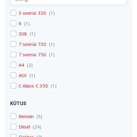
Renault
(
1
)
3 seeria: 320
(
1
)
Skoda
(
1
)
6
(
1
)
Tesla
(
1
)
308
(
1
)
Volkswagen
(
3
)
7 seeria: 730
(
1
)
Volvo
(
3
)
7 seeria: 750
(
1
)
A4
(
2
)
ASX
(
1
)
C-klass: C 350
(
1
)
C4 Picasso: C4 Picasso
(
1
)
KÜTUS
Carens
(
1
)
Bensiin
(
5
)
Discovery: Discovery 4
(
1
)
Diisel
(
24
)
E-tron
(
1
)
Elekter
(
2
)