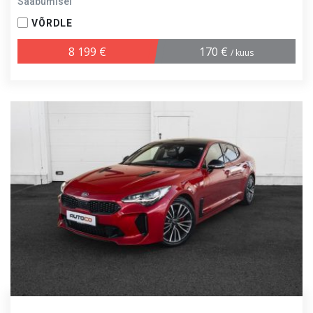
Saabumisel
VÕRDLE
8 199 €
170 €
/ kuus