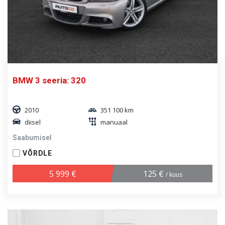
BMW 3 seeria: 320
2010
351 100 km
diisel
manuaal
Saabumisel
VÕRDLE
5 999 €
125 €
/ kuus