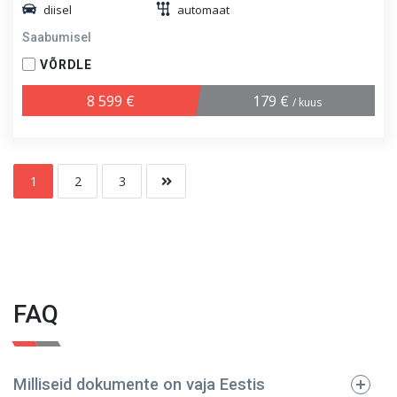
diisel
automaat
Saabumisel
VÕRDLE
8 599 €
179 €
/ kuus
1
2
3
FAQ
Milliseid dokumente on vaja Eestis