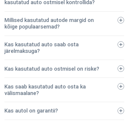
kasutatud auto ostmisel kontrollida?
Millised kasutatud autode margid on
kõige populaarsemad?
tehniline pass;
Kas kasutatud auto saab osta
registreerimistalong;
järelmaksuga?
dokumendid regulaarse hoolduse kohta;
avariide ja vigastuste ajalugu;
BMW
Kas kasutatud auto ostmisel on riske?
kindlustuspoliis;
Ford
sõidukimaksu korrektset tasumist kinnitavad
Toyota
dokumendid.
Kas saab kasutatud auto osta ka
Audi
Meie ettevõte on pidanud vastu – oleme müünud
välismaalane?
Mazda
kontrollitud kasutatud autod juba üle 5 aasta! Kõik
Volkswagen
sõidukid on põhjalikult kontrollitud ja tehniliselt heas
Kas autol on garantii?
korras. Seega võite olla kindel, et teie auto on
turvaline ja kestab kaua.
NPautod annab autole ostmisel garantii, mis kehtib 2