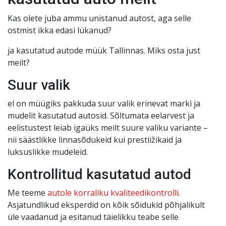
Kas olete juba ammu unistanud autost, aga selle
ostmist ikka edasi lükanud?
ja kasutatud autode müük Tallinnas. Miks osta just
meilt?
Suur valik
el on müügiks pakkuda suur valik erinevat marki ja
mudelit kasutatud autosid. Sõltumata eelarvest ja
eelistustest leiab igaüks meilt suure valiku variante –
nii säästlikke linnasõdukeid kui prestiižikaid ja
luksuslikke mudeleid.
Kontrollitud kasutatud autod
Me teeme
autole korraliku kvaliteedikontrolli
.
Asjatundlikud eksperdid on kõik sõidukid põhjalikult
üle vaadanud ja esitanud täielikku teabe selle