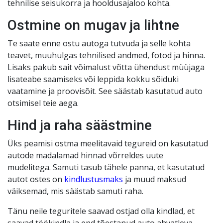
tehnilise seisukorra ja hooldusajaloo kohta.
Ostmine on mugav ja lihtne
Te saate enne ostu autoga tutvuda ja selle kohta
teavet, muuhulgas tehnilised andmed, fotod ja hinna.
Lisaks pakub sait võimalust võtta ühendust müüjaga
lisateabe saamiseks või leppida kokku sõiduki
vaatamine ja proovisõit. See säästab kasutatud auto
otsimisel teie aega.
Hind ja raha säästmine
Üks peamisi ostma meelitavaid tegureid on kasutatud
autode madalamad hinnad võrreldes uute
mudelitega. Samuti tasub tähele panna, et kasutatud
autot ostes on
kindlustusmaks
ja muud maksud
väiksemad, mis säästab samuti raha.
Tänu neile teguritele saavad ostjad olla kindlad, et
saavad töökindla ja end tõestanud auto ahvatleva