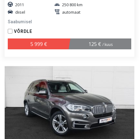
2011
250 800 km
diisel
automaat
Saabumisel
VÕRDLE
5 999 €
125 €
/ kuus