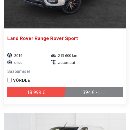
Land Rover Range Rover Sport
2016
213 600 km
diisel
automaat
Saabumisel
VÕRDLE
18 999 €
394 €
/ kuus