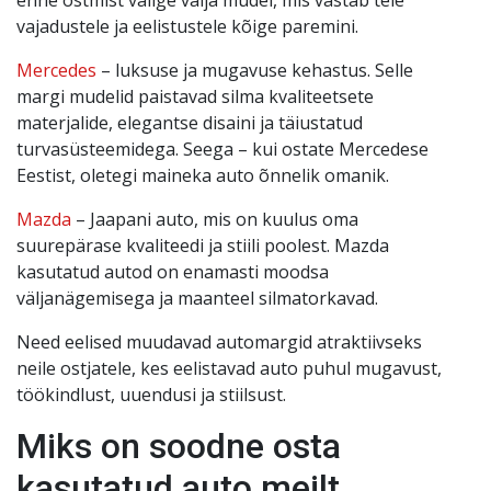
vajadustele ja eelistustele kõige paremini.
Mercedes
– luksuse ja mugavuse kehastus. Selle
margi mudelid paistavad silma kvaliteetsete
materjalide, elegantse disaini ja täiustatud
turvasüsteemidega. Seega – kui ostate Mercedese
Eestist, oletegi maineka auto õnnelik omanik.
Mazda
– Jaapani auto, mis on kuulus oma
suurepärase kvaliteedi ja stiili poolest. Mazda
kasutatud autod on enamasti moodsa
väljanägemisega ja maanteel silmatorkavad.
Need eelised muudavad automargid atraktiivseks
neile ostjatele, kes eelistavad auto puhul mugavust,
töökindlust, uuendusi ja stiilsust.
Miks on soodne osta
kasutatud auto meilt