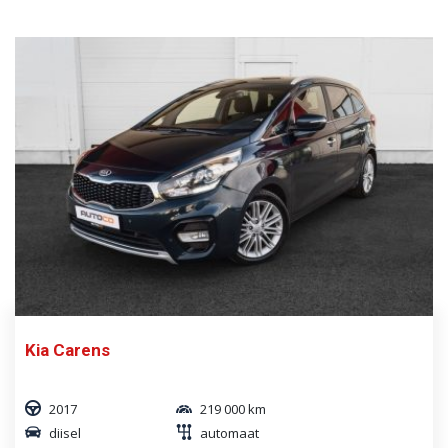
Kia Carens
2017
219 000 km
diisel
automaat