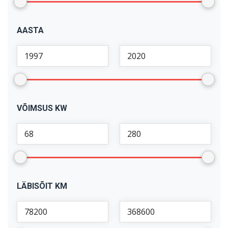
X1
(
1
)
AASTA
X5
(
2
)
VÕIMSUS KW
LÄBISÕIT KM