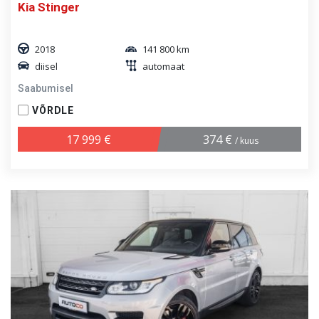
Kia Stinger
2018
141 800 km
diisel
automaat
Saabumisel
VÕRDLE
17 999 €
374 €
/ kuus