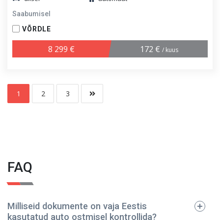
Saabumisel
VÕRDLE
8 299 €
172 €
/ kuus
1
2
3
FAQ
Milliseid dokumente on vaja Eestis
kasutatud auto ostmisel kontrollida?