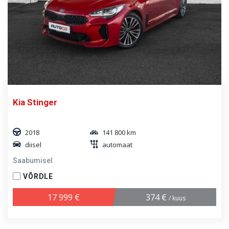
Kia Stinger
2018
141 800 km
diisel
automaat
Saabumisel
VÕRDLE
17 999 €
374 €
/ kuus