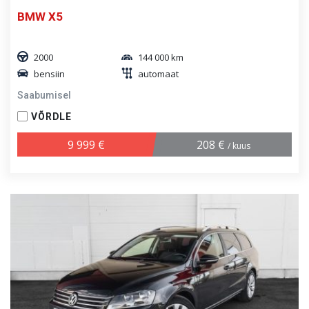
BMW X5
2000
144 000 km
bensiin
automaat
Saabumisel
VÕRDLE
9 999 €
208 €
/ kuus