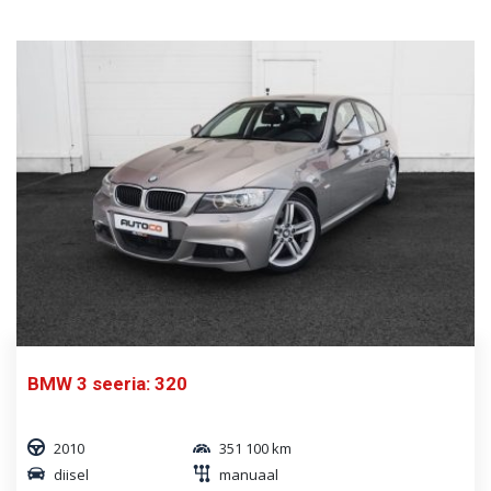
BMW 3 seeria: 320
2010
351 100 km
diisel
manuaal