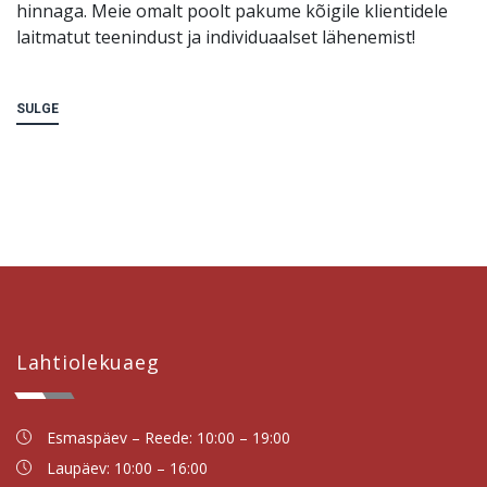
hinnaga. Meie omalt poolt pakume kõigile klientidele
laitmatut teenindust ja individuaalset lähenemist!
SULGE
Lahtiolekuaeg
Esmaspäev – Reede: 10:00 – 19:00
Laupäev: 10:00 – 16:00