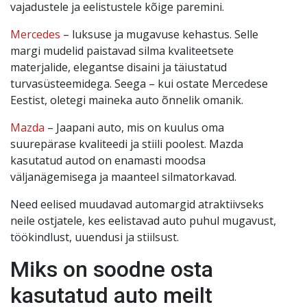
vajadustele ja eelistustele kõige paremini.
Mercedes
– luksuse ja mugavuse kehastus. Selle
margi mudelid paistavad silma kvaliteetsete
materjalide, elegantse disaini ja täiustatud
turvasüsteemidega. Seega – kui ostate Mercedese
Eestist, oletegi maineka auto õnnelik omanik.
Mazda
– Jaapani auto, mis on kuulus oma
suurepärase kvaliteedi ja stiili poolest. Mazda
kasutatud autod on enamasti moodsa
väljanägemisega ja maanteel silmatorkavad.
Need eelised muudavad automargid atraktiivseks
neile ostjatele, kes eelistavad auto puhul mugavust,
töökindlust, uuendusi ja stiilsust.
Miks on soodne osta
kasutatud auto meilt