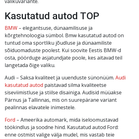
valikuvariante.
Kasutatud autod TOP
BMW
– elegantsuse, dünaamilisuse ja
kõrgtehnoloogia sümbol. Bmw kasutatud autod on
tuntud oma sportliku jõudluse ja dünaamiliste
sõiduomaduste poolest. Kui soovite Eestis BMW-d
osta, pöörduge asjatundjate poole, kes aitavad teil
langetada õige valiku.
Audi – Saksa kvaliteet ja uuenduste sünonüüm.
Audi
kasutatud autod
paistavad silma kvaliteetse
siseviimistluse ja stiilse disainiga. Audisid müüakse
Pärnus ja Tallinnas, mis on suurepärane variant
pealinnas elavatele inimestele.
Ford
– Ameerika automark, mida iseloomustavad
töökindlus ja soodne hind. Kasutatud autod Ford:
enne ostmist valige välja mudel, mis vastab teie