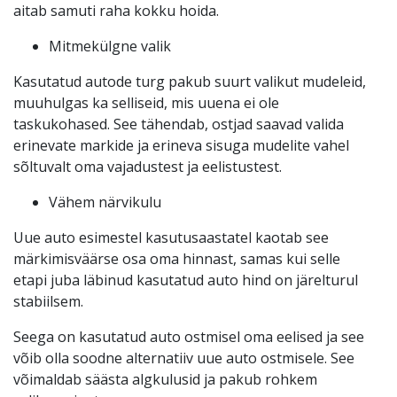
aitab samuti raha kokku hoida.
Mitmekülgne valik
Kasutatud autode turg pakub suurt valikut mudeleid,
muuhulgas ka selliseid, mis uuena ei ole
taskukohased. See tähendab, ostjad saavad valida
erinevate markide ja erineva sisuga mudelite vahel
sõltuvalt oma vajadustest ja eelistustest.
Vähem närvikulu
Uue auto esimestel kasutusaastatel kaotab see
märkimisväärse osa oma hinnast, samas kui selle
etapi juba läbinud kasutatud auto hind on järelturul
stabiilsem.
Seega on kasutatud auto ostmisel oma eelised ja see
võib olla soodne alternatiiv uue auto ostmisele. See
võimaldab säästa algkulusid ja pakub rohkem