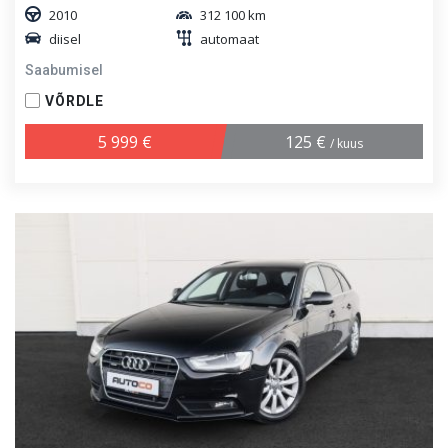
2010
312 100 km
diisel
automaat
Saabumisel
VÕRDLE
5 999 €
125 €
/ kuus