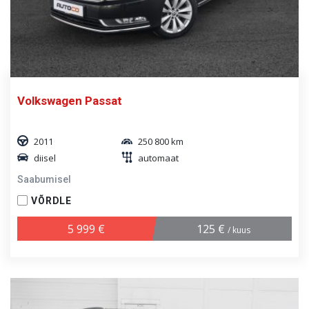
Volkswagen Passat
2011
250 800 km
diisel
automaat
Saabumisel
VÕRDLE
5 999 €
125 €
/ kuus