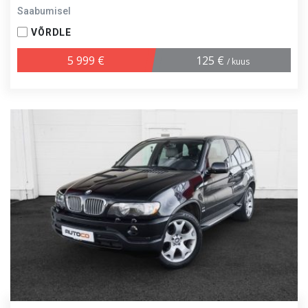
Saabumisel
VÕRDLE
5 999 €
125 €
/ kuus