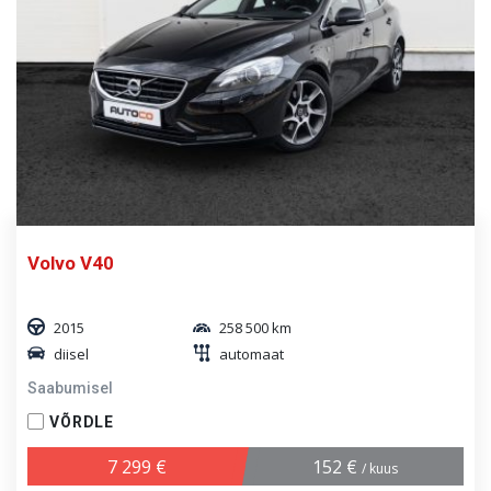
Volvo V40
2015
258 500 km
diisel
automaat
Saabumisel
VÕRDLE
7 299 €
152 €
/ kuus