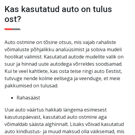
kuud või 3000 km. Teie meelerahu on meie jaoks
Kas kasutatud auto on tulus
esikohal
!
ost?
Auto ostmine on tõsine otsus, mis vajab rahaliste
võimaluste põhjalikku analüüsimist ja sobiva mudeli
hoolikat valimist. Kasutatud autode mudelite valik on
suur ja hinnad uute autodega võrreldes soodsamad.
Kui te veel kahtlete, kas osta teise ringi auto Eestist,
tutvuge nende kolme eelisega ja veenduge, et meie
pakkumised on tulusad.
Rahasääst
Uue auto väärtus hakkab langema esimesest
kasutuspäevast, kasutatud auto ostmine aga
võimaldab säästa alghinnalt. Lisaks võivad kasutatud
auto kindlustus- ja muud maksud olla väiksemad, mis