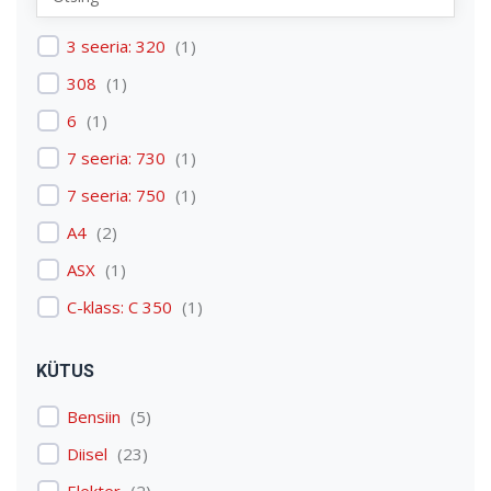
Renault
(
1
)
3 seeria: 320
(
1
)
Skoda
(
1
)
308
(
1
)
Tesla
(
1
)
6
(
1
)
Volkswagen
(
3
)
7 seeria: 730
(
1
)
Volvo
(
3
)
7 seeria: 750
(
1
)
A4
(
2
)
ASX
(
1
)
C-klass: C 350
(
1
)
C4 Picasso: C4 Picasso
(
1
)
KÜTUS
Discovery: Discovery 4
(
1
)
Bensiin
(
5
)
E-tron
(
1
)
Diisel
(
23
)
Expert
(
1
)
Elekter
(
2
)