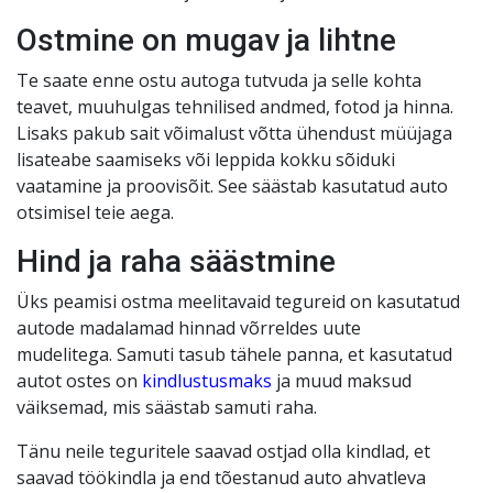
Ostmine on mugav ja lihtne
Te saate enne ostu autoga tutvuda ja selle kohta
teavet, muuhulgas tehnilised andmed, fotod ja hinna.
Lisaks pakub sait võimalust võtta ühendust müüjaga
lisateabe saamiseks või leppida kokku sõiduki
vaatamine ja proovisõit. See säästab kasutatud auto
otsimisel teie aega.
Hind ja raha säästmine
Üks peamisi ostma meelitavaid tegureid on kasutatud
autode madalamad hinnad võrreldes uute
mudelitega. Samuti tasub tähele panna, et kasutatud
autot ostes on
kindlustusmaks
ja muud maksud
väiksemad, mis säästab samuti raha.
Tänu neile teguritele saavad ostjad olla kindlad, et
saavad töökindla ja end tõestanud auto ahvatleva