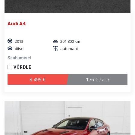
Audi A4
2013
201 800 km
diisel
automaat
Saabumisel
VÕRDLE
8 499 €
176 €
/ kuus