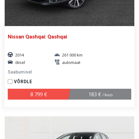
Nissan Qashqai: Qashqai
2014
261 000 km
diisel
automaat
Saabumisel
VÕRDLE
8 799 €
183 €
/ kuus