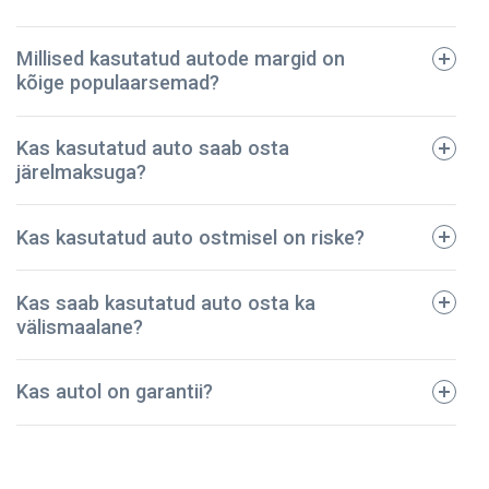
Millised kasutatud autode margid on
kõige populaarsemad?
tehniline pass;
Kas kasutatud auto saab osta
registreerimistalong;
järelmaksuga?
dokumendid regulaarse hoolduse kohta;
avariide ja vigastuste ajalugu;
BMW
Kas kasutatud auto ostmisel on riske?
kindlustuspoliis;
Ford
sõidukimaksu korrektset tasumist kinnitavad
Toyota
dokumendid.
Kas saab kasutatud auto osta ka
Audi
Meie ettevõte on pidanud vastu – oleme müünud
välismaalane?
Mazda
kontrollitud kasutatud autod juba üle 5 aasta! Kõik
Volkswagen
sõidukid on põhjalikult kontrollitud ja tehniliselt heas
Kas autol on garantii?
korras. Seega võite olla kindel, et teie auto on
turvaline ja kestab kaua.
NPautod annab autole ostmisel garantii, mis kehtib 2