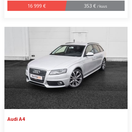
16 999 €
353 €
/ kuus
Audi A4