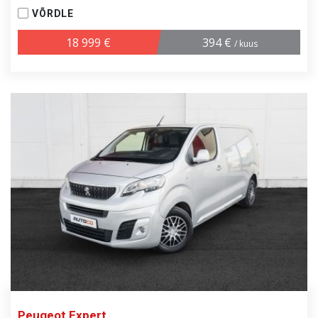
VÕRDLE
18 999 €
394 €
/ kuus
Peugeot Expert