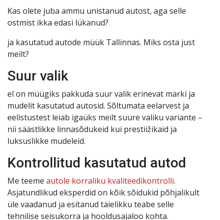
Kas olete juba ammu unistanud autost, aga selle
ostmist ikka edasi lükanud?
ja kasutatud autode müük Tallinnas. Miks osta just
meilt?
Suur valik
el on müügiks pakkuda suur valik erinevat marki ja
mudelit kasutatud autosid. Sõltumata eelarvest ja
eelistustest leiab igaüks meilt suure valiku variante –
nii säästlikke linnasõdukeid kui prestiižikaid ja
luksuslikke mudeleid.
Kontrollitud kasutatud autod
Me teeme
autole korraliku kvaliteedikontrolli
.
Asjatundlikud eksperdid on kõik sõidukid põhjalikult
üle vaadanud ja esitanud täielikku teabe selle
tehnilise seisukorra ja hooldusajaloo kohta.