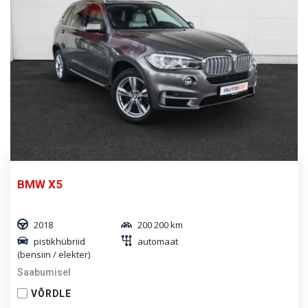
BMW X5
2018
200 200 km
pistikhübriid
automaat
(bensiin / elekter)
Saabumisel
VÕRDLE