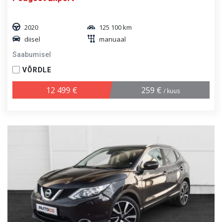
2020
125 100 km
diisel
manuaal
Saabumisel
VÕRDLE
12 499 €
259 €
/ kuus