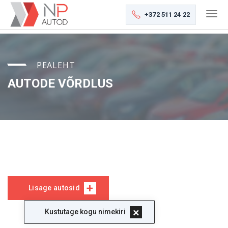
+372 511 24 22
PEALEHT
AUTODE VÕRDLUS
Lisage autosid
Kustutage kogu nimekiri