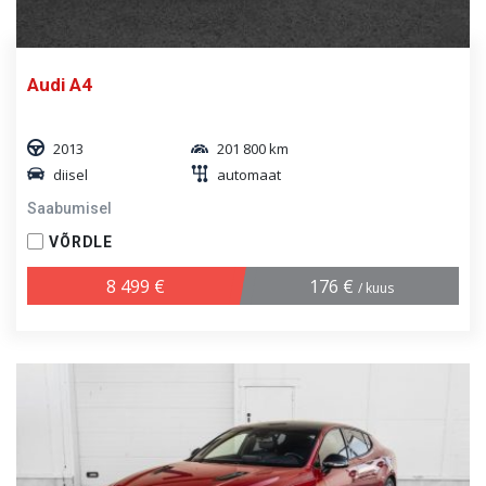
Audi A4
2013
201 800 km
diisel
automaat
Saabumisel
VÕRDLE
8 499 €
176 €
/ kuus