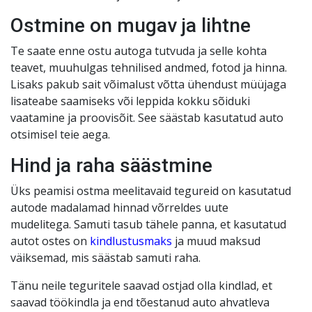
Ostmine on mugav ja lihtne
Te saate enne ostu autoga tutvuda ja selle kohta
teavet, muuhulgas tehnilised andmed, fotod ja hinna.
Lisaks pakub sait võimalust võtta ühendust müüjaga
lisateabe saamiseks või leppida kokku sõiduki
vaatamine ja proovisõit. See säästab kasutatud auto
otsimisel teie aega.
Hind ja raha säästmine
Üks peamisi ostma meelitavaid tegureid on kasutatud
autode madalamad hinnad võrreldes uute
mudelitega. Samuti tasub tähele panna, et kasutatud
autot ostes on
kindlustusmaks
ja muud maksud
väiksemad, mis säästab samuti raha.
Tänu neile teguritele saavad ostjad olla kindlad, et
saavad töökindla ja end tõestanud auto ahvatleva