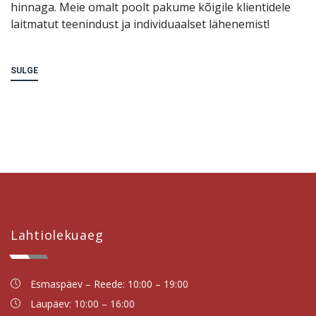
hinnaga. Meie omalt poolt pakume kõigile klientidele
laitmatut teenindust ja individuaalset lähenemist!
SULGE
Lahtiolekuaeg
Esmaspäev – Reede: 10:00 – 19:00
Laupäev: 10:00 – 16:00