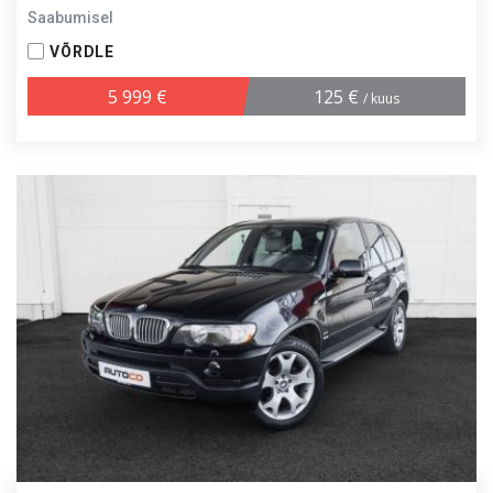
Saabumisel
VÕRDLE
5 999 €
125 €
/ kuus