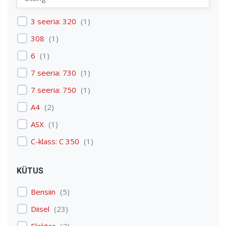
Renault
(
1
)
3 seeria: 320
(
1
)
Skoda
(
1
)
308
(
1
)
Tesla
(
1
)
6
(
1
)
Volkswagen
(
3
)
7 seeria: 730
(
1
)
Volvo
(
3
)
7 seeria: 750
(
1
)
A4
(
2
)
ASX
(
1
)
C-klass: C 350
(
1
)
C4 Picasso: C4 Picasso
(
1
)
KÜTUS
Discovery: Discovery 4
(
1
)
Bensiin
(
5
)
E-tron
(
1
)
Diisel
(
23
)
Expert
(
1
)
Elekter
(
2
)