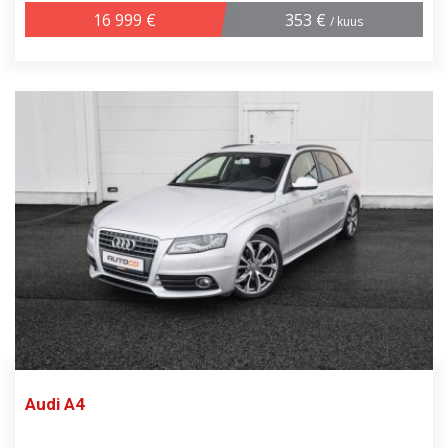
16 999 €
353 €
/ kuus
Audi A4