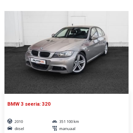
BMW 3 seeria: 320
2010
351 100 km
diisel
manuaal