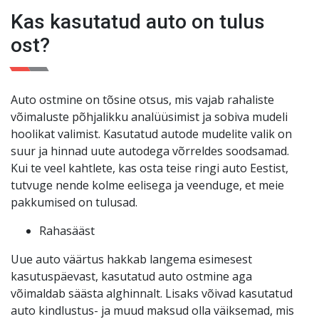
kuud või 3000 km. Teie meelerahu on meie jaoks
Kas kasutatud auto on tulus
esikohal
!
ost?
Auto ostmine on tõsine otsus, mis vajab rahaliste
võimaluste põhjalikku analüüsimist ja sobiva mudeli
hoolikat valimist. Kasutatud autode mudelite valik on
suur ja hinnad uute autodega võrreldes soodsamad.
Kui te veel kahtlete, kas osta teise ringi auto Eestist,
tutvuge nende kolme eelisega ja veenduge, et meie
pakkumised on tulusad.
Rahasääst
Uue auto väärtus hakkab langema esimesest
kasutuspäevast, kasutatud auto ostmine aga
võimaldab säästa alghinnalt. Lisaks võivad kasutatud
auto kindlustus- ja muud maksud olla väiksemad, mis