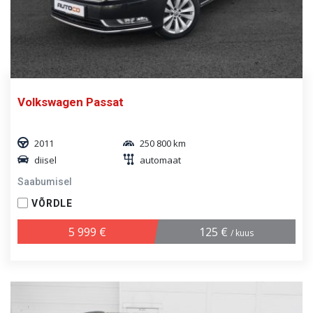
Volkswagen Passat
2011
250 800 km
diisel
automaat
Saabumisel
VÕRDLE
5 999 €
125 €
/ kuus