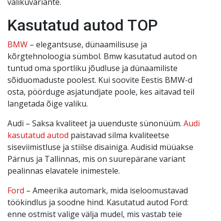
valikuvariante.
Kasutatud autod TOP
BMW
– elegantsuse, dünaamilisuse ja
kõrgtehnoloogia sümbol. Bmw kasutatud autod on
tuntud oma sportliku jõudluse ja dünaamiliste
sõiduomaduste poolest. Kui soovite Eestis BMW-d
osta, pöörduge asjatundjate poole, kes aitavad teil
langetada õige valiku.
Audi – Saksa kvaliteet ja uuenduste sünonüüm.
Audi
kasutatud autod
paistavad silma kvaliteetse
siseviimistluse ja stiilse disainiga. Audisid müüakse
Pärnus ja Tallinnas, mis on suurepärane variant
pealinnas elavatele inimestele.
Ford
– Ameerika automark, mida iseloomustavad
töökindlus ja soodne hind. Kasutatud autod Ford:
enne ostmist valige välja mudel, mis vastab teie