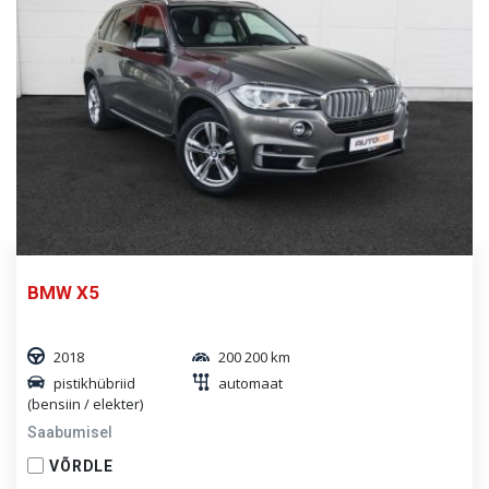
BMW X5
2018
200 200 km
pistikhübriid
automaat
(bensiin / elekter)
Saabumisel
VÕRDLE