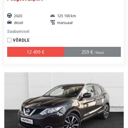
2020
125 100 km
diisel
manuaal
Saabumisel
VÕRDLE
12 499 €
259 €
/ kuus