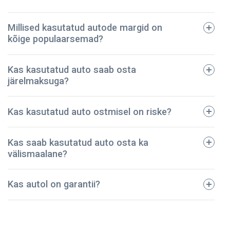
Millised kasutatud autode margid on
kõige populaarsemad?
tehniline pass;
Kas kasutatud auto saab osta
registreerimistalong;
järelmaksuga?
dokumendid regulaarse hoolduse kohta;
avariide ja vigastuste ajalugu;
BMW
Kas kasutatud auto ostmisel on riske?
kindlustuspoliis;
Ford
sõidukimaksu korrektset tasumist kinnitavad
Toyota
dokumendid.
Kas saab kasutatud auto osta ka
Audi
Meie ettevõte on pidanud vastu – oleme müünud
välismaalane?
Mazda
kontrollitud kasutatud autod juba üle 5 aasta! Kõik
Volkswagen
sõidukid on põhjalikult kontrollitud ja tehniliselt heas
Kas autol on garantii?
korras. Seega võite olla kindel, et teie auto on
turvaline ja kestab kaua.
NPautod annab autole ostmisel garantii, mis kehtib 2