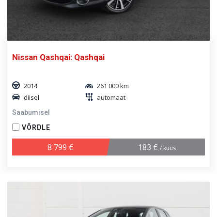
Nissan Qashqai: Qashqai
2014
261 000 km
diisel
automaat
Saabumisel
VÕRDLE
8 799 €
183 €
/ kuus