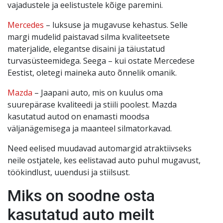
vajadustele ja eelistustele kõige paremini.
Mercedes
– luksuse ja mugavuse kehastus. Selle
margi mudelid paistavad silma kvaliteetsete
materjalide, elegantse disaini ja täiustatud
turvasüsteemidega. Seega – kui ostate Mercedese
Eestist, oletegi maineka auto õnnelik omanik.
Mazda
– Jaapani auto, mis on kuulus oma
suurepärase kvaliteedi ja stiili poolest. Mazda
kasutatud autod on enamasti moodsa
väljanägemisega ja maanteel silmatorkavad.
Need eelised muudavad automargid atraktiivseks
neile ostjatele, kes eelistavad auto puhul mugavust,
töökindlust, uuendusi ja stiilsust.
Miks on soodne osta
kasutatud auto meilt