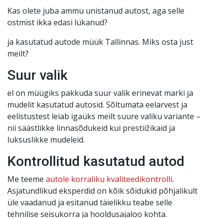
Kas olete juba ammu unistanud autost, aga selle
ostmist ikka edasi lükanud?
ja kasutatud autode müük Tallinnas. Miks osta just
meilt?
Suur valik
el on müügiks pakkuda suur valik erinevat marki ja
mudelit kasutatud autosid. Sõltumata eelarvest ja
eelistustest leiab igaüks meilt suure valiku variante –
nii säästlikke linnasõdukeid kui prestiižikaid ja
luksuslikke mudeleid.
Kontrollitud kasutatud autod
Me teeme
autole korraliku kvaliteedikontrolli
.
Asjatundlikud eksperdid on kõik sõidukid põhjalikult
üle vaadanud ja esitanud täielikku teabe selle
tehnilise seisukorra ja hooldusajaloo kohta.