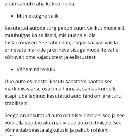
aitab samuti raha kokku hoida.
Mitmekülgne valik
Kasutatud autode turg pakub suurt valikut mudeleid,
muuhulgas ka selliseid, mis uuena ei ole
taskukohased. See tähendab, ostjad saavad valida
erinevate markide ja erineva sisuga mudelite vahel
sõltuvalt oma vajadustest ja eelistustest.
Vähem närvikulu
Uue auto esimestel kasutusaastatel kaotab see
märkimisväärse osa oma hinnast, samas kui selle
etapi juba läbinud kasutatud auto hind on järelturul
stabiilsem.
Seega on kasutatud auto ostmisel oma eelised ja see
võib olla soodne alternatiiv uue auto ostmisele. See
võimaldab säästa algkulusid ja pakub rohkem