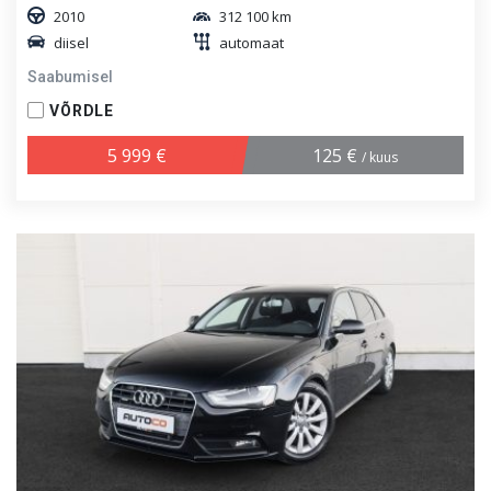
2010
312 100 km
diisel
automaat
Saabumisel
VÕRDLE
5 999 €
125 €
/ kuus