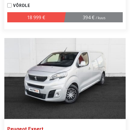
VÕRDLE
18 999 €
394 €
/ kuus
Peugeot Expert