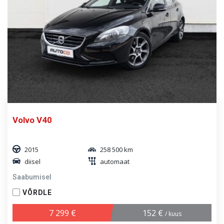
Volvo V40
2015
258 500 km
diisel
automaat
Saabumisel
VÕRDLE
7 299 €
152 €
/ kuus