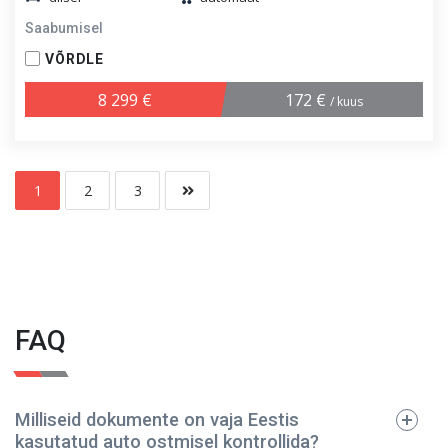
Saabumisel
VÕRDLE
8 299 €
172 €
/ kuus
1
2
3
FAQ
Milliseid dokumente on vaja Eestis
kasutatud auto ostmisel kontrollida?