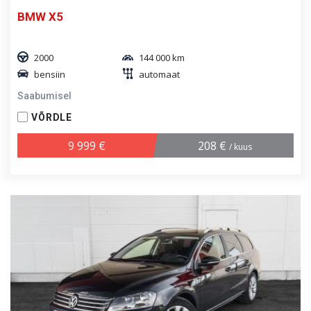
BMW X5
2000
144 000 km
bensiin
automaat
Saabumisel
VÕRDLE
9 999 €
208 €
/ kuus