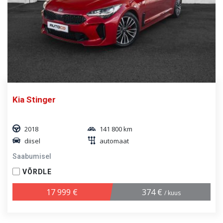
Kia Stinger
2018
141 800 km
diisel
automaat
Saabumisel
VÕRDLE
17 999 €
374 €
/ kuus