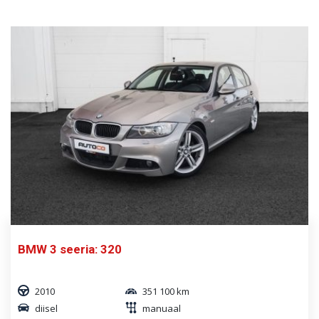
BMW 3 seeria: 320
2010
351 100 km
diisel
manuaal