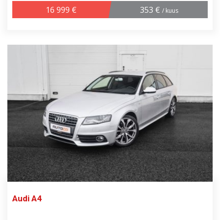
16 999 €
353 €
/ kuus
Audi A4