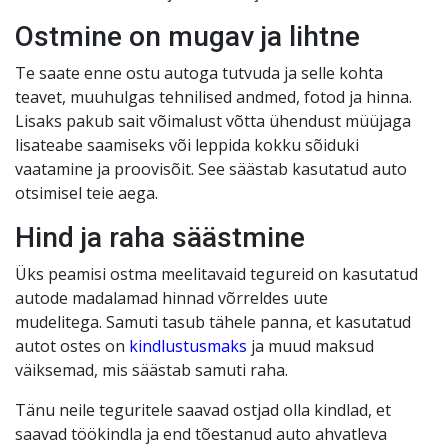
Ostmine on mugav ja lihtne
Te saate enne ostu autoga tutvuda ja selle kohta
teavet, muuhulgas tehnilised andmed, fotod ja hinna.
Lisaks pakub sait võimalust võtta ühendust müüjaga
lisateabe saamiseks või leppida kokku sõiduki
vaatamine ja proovisõit. See säästab kasutatud auto
otsimisel teie aega.
Hind ja raha säästmine
Üks peamisi ostma meelitavaid tegureid on kasutatud
autode madalamad hinnad võrreldes uute
mudelitega. Samuti tasub tähele panna, et kasutatud
autot ostes on
kindlustusmaks
ja muud maksud
väiksemad, mis säästab samuti raha.
Tänu neile teguritele saavad ostjad olla kindlad, et
saavad töökindla ja end tõestanud auto ahvatleva