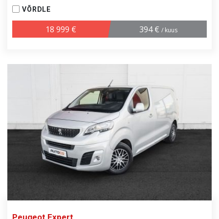
VÕRDLE
18 999 €
394 €
/ kuus
Peugeot Expert