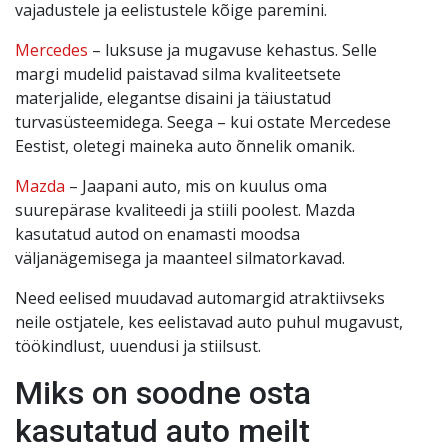
vajadustele ja eelistustele kõige paremini.
Mercedes
– luksuse ja mugavuse kehastus. Selle
margi mudelid paistavad silma kvaliteetsete
materjalide, elegantse disaini ja täiustatud
turvasüsteemidega. Seega – kui ostate Mercedese
Eestist, oletegi maineka auto õnnelik omanik.
Mazda
– Jaapani auto, mis on kuulus oma
suurepärase kvaliteedi ja stiili poolest. Mazda
kasutatud autod on enamasti moodsa
väljanägemisega ja maanteel silmatorkavad.
Need eelised muudavad automargid atraktiivseks
neile ostjatele, kes eelistavad auto puhul mugavust,
töökindlust, uuendusi ja stiilsust.
Miks on soodne osta
kasutatud auto meilt