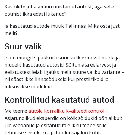
Kas olete juba ammu unistanud autost, aga selle
ostmist ikka edasi lükanud?
ja kasutatud autode müük Tallinnas. Miks osta just
meilt?
Suur valik
el on müügiks pakkuda suur valik erinevat marki ja
mudelit kasutatud autosid. Sõltumata eelarvest ja
eelistustest leiab igaüks meilt suure valiku variante –
nii säästlikke linnasõdukeid kui prestiižikaid ja
luksuslikke mudeleid.
Kontrollitud kasutatud autod
Me teeme
autole korraliku kvaliteedikontrolli
.
Asjatundlikud eksperdid on kõik sõidukid põhjalikult
üle vaadanud ja esitanud täielikku teabe selle
tehnilise seisukorra ja hooldusajaloo kohta.