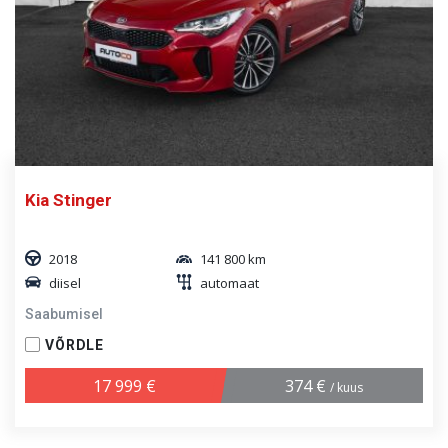
Kia Stinger
2018
141 800 km
diisel
automaat
Saabumisel
VÕRDLE
17 999 €
374 €
/ kuus