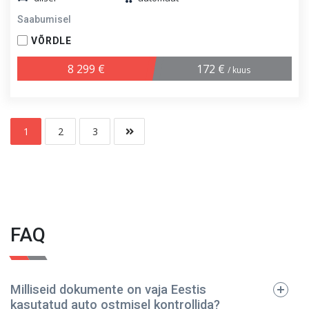
Saabumisel
VÕRDLE
8 299 €
172 €
/ kuus
1
2
3
FAQ
Milliseid dokumente on vaja Eestis
kasutatud auto ostmisel kontrollida?