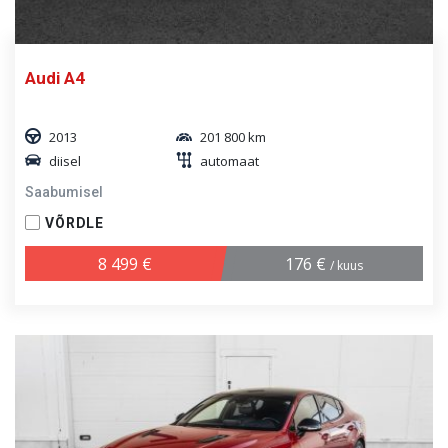
Audi A4
2013
201 800 km
diisel
automaat
Saabumisel
VÕRDLE
8 499 €
176 €
/ kuus