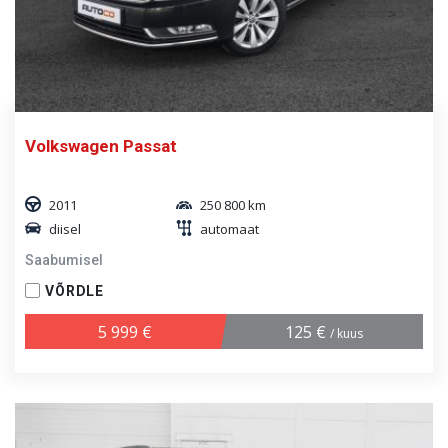
Volkswagen Passat
2011
250 800 km
diisel
automaat
Saabumisel
VÕRDLE
5 999 €
125 €
/ kuus