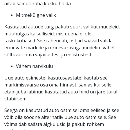
aitab samuti raha kokku hoida.
Mitmekülgne valik
Kasutatud autode turg pakub suurt valikut mudeleid,
muuhulgas ka selliseid, mis uuena ei ole
taskukohased. See tähendab, ostjad saavad valida
erinevate markide ja erineva sisuga mudelite vahel
sõltuvalt oma vajadustest ja eelistustest.
Vähem närvikulu
Uue auto esimestel kasutusaastatel kaotab see
märkimisväärse osa oma hinnast, samas kui selle
etapi juba läbinud kasutatud auto hind on järelturul
stabiilsem.
Seega on kasutatud auto ostmisel oma eelised ja see
võib olla soodne alternatiiv uue auto ostmisele. See
võimaldab säästa algkulusid ja pakub rohkem