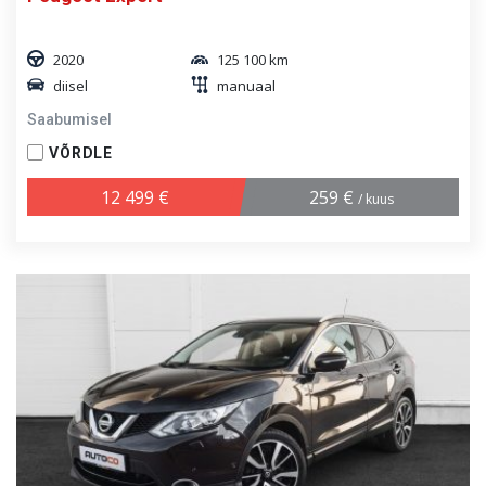
2020
125 100 km
diisel
manuaal
Saabumisel
VÕRDLE
12 499 €
259 €
/ kuus