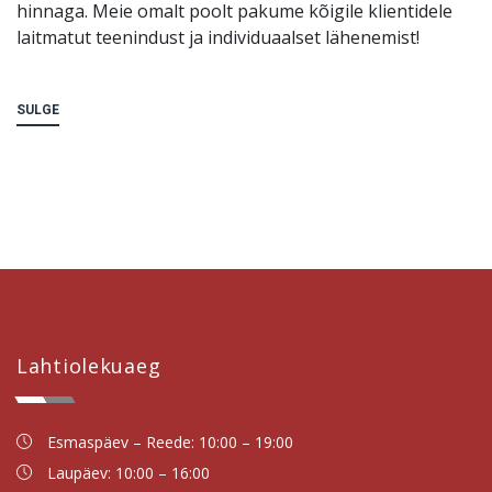
hinnaga. Meie omalt poolt pakume kõigile klientidele
laitmatut teenindust ja individuaalset lähenemist!
SULGE
Lahtiolekuaeg
Esmaspäev – Reede: 10:00 – 19:00
Laupäev: 10:00 – 16:00