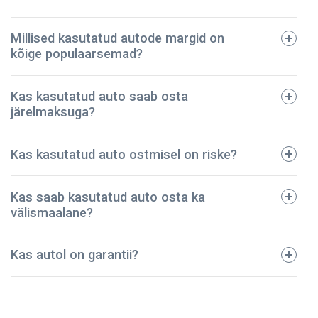
Millised kasutatud autode margid on
kõige populaarsemad?
tehniline pass;
Kas kasutatud auto saab osta
registreerimistalong;
järelmaksuga?
dokumendid regulaarse hoolduse kohta;
avariide ja vigastuste ajalugu;
BMW
Kas kasutatud auto ostmisel on riske?
kindlustuspoliis;
Ford
sõidukimaksu korrektset tasumist kinnitavad
Toyota
dokumendid.
Kas saab kasutatud auto osta ka
Audi
Meie ettevõte on pidanud vastu – oleme müünud
välismaalane?
Mazda
kontrollitud kasutatud autod juba üle 5 aasta! Kõik
Volkswagen
sõidukid on põhjalikult kontrollitud ja tehniliselt heas
Kas autol on garantii?
korras. Seega võite olla kindel, et teie auto on
turvaline ja kestab kaua.
NPautod annab autole ostmisel garantii, mis kehtib 2