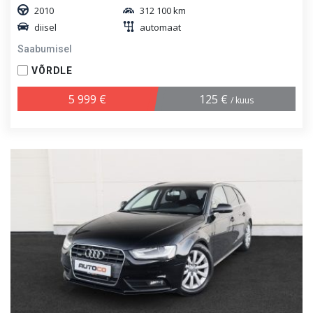
2010
312 100 km
diisel
automaat
Saabumisel
VÕRDLE
5 999 €
125 €
/ kuus