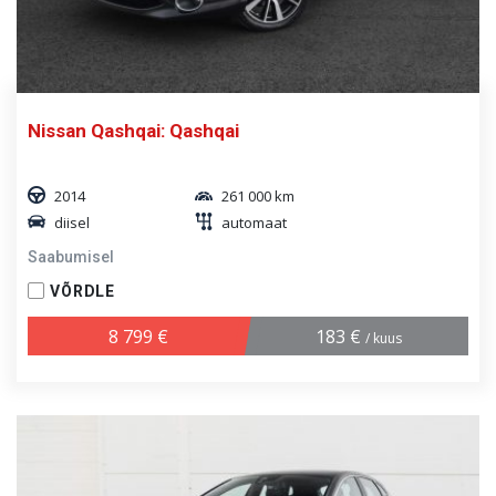
Nissan Qashqai: Qashqai
2014
261 000 km
diisel
automaat
Saabumisel
VÕRDLE
8 799 €
183 €
/ kuus