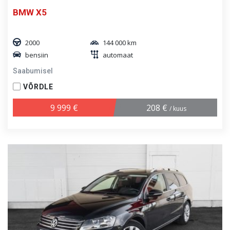
BMW X5
2000
144 000 km
bensiin
automaat
Saabumisel
VÕRDLE
9 999 €
208 €
/ kuus