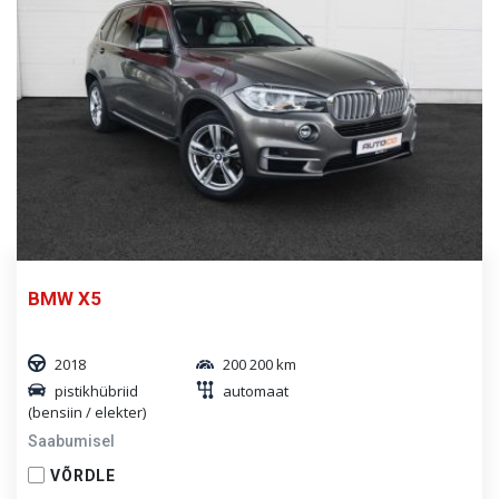
BMW X5
2018
200 200 km
pistikhübriid
automaat
(bensiin / elekter)
Saabumisel
VÕRDLE