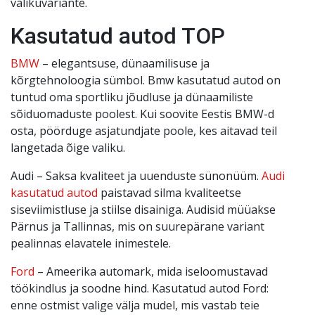
valikuvariante.
Kasutatud autod TOP
BMW
– elegantsuse, dünaamilisuse ja
kõrgtehnoloogia sümbol. Bmw kasutatud autod on
tuntud oma sportliku jõudluse ja dünaamiliste
sõiduomaduste poolest. Kui soovite Eestis BMW-d
osta, pöörduge asjatundjate poole, kes aitavad teil
langetada õige valiku.
Audi – Saksa kvaliteet ja uuenduste sünonüüm.
Audi
kasutatud autod
paistavad silma kvaliteetse
siseviimistluse ja stiilse disainiga. Audisid müüakse
Pärnus ja Tallinnas, mis on suurepärane variant
pealinnas elavatele inimestele.
Ford
– Ameerika automark, mida iseloomustavad
töökindlus ja soodne hind. Kasutatud autod Ford:
enne ostmist valige välja mudel, mis vastab teie