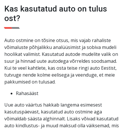
kuud või 3000 km. Teie meelerahu on meie jaoks
Kas kasutatud auto on tulus
esikohal
!
ost?
Auto ostmine on tõsine otsus, mis vajab rahaliste
võimaluste põhjalikku analüüsimist ja sobiva mudeli
hoolikat valimist. Kasutatud autode mudelite valik on
suur ja hinnad uute autodega võrreldes soodsamad.
Kui te veel kahtlete, kas osta teise ringi auto Eestist,
tutvuge nende kolme eelisega ja veenduge, et meie
pakkumised on tulusad.
Rahasääst
Uue auto väärtus hakkab langema esimesest
kasutuspäevast, kasutatud auto ostmine aga
võimaldab säästa alghinnalt. Lisaks võivad kasutatud
auto kindlustus- ja muud maksud olla väiksemad, mis