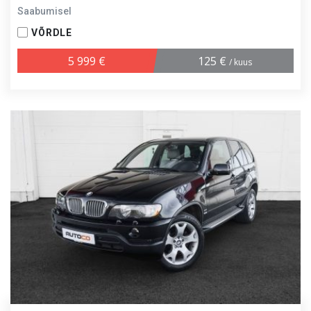
Saabumisel
VÕRDLE
5 999 €
125 €
/ kuus