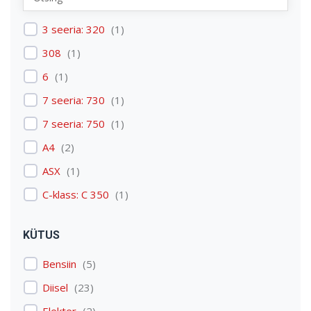
Renault
(
1
)
3 seeria: 320
(
1
)
Skoda
(
1
)
308
(
1
)
Tesla
(
1
)
6
(
1
)
Volkswagen
(
3
)
7 seeria: 730
(
1
)
Volvo
(
3
)
7 seeria: 750
(
1
)
A4
(
2
)
ASX
(
1
)
C-klass: C 350
(
1
)
C4 Picasso: C4 Picasso
(
1
)
KÜTUS
Discovery: Discovery 4
(
1
)
Bensiin
(
5
)
E-tron
(
1
)
Diisel
(
23
)
Expert
(
1
)
Elekter
(
2
)