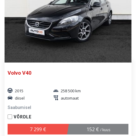
Volvo V40
2015
258 500 km
diisel
automaat
Saabumisel
VÕRDLE
7 299 €
152 €
/ kuus