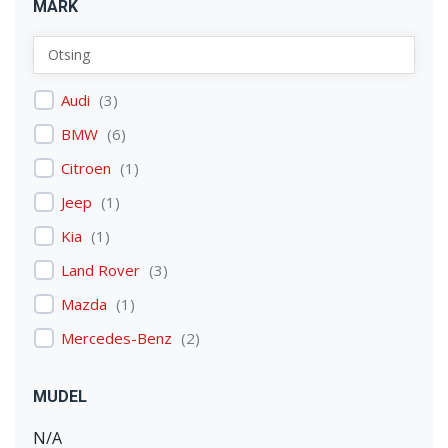
MARK
Audi
(
3
)
BMW
(
6
)
Citroen
(
1
)
Jeep
(
1
)
Kia
(
1
)
Land Rover
(
3
)
Mazda
(
1
)
Mercedes-Benz
(
2
)
Mitsubishi
(
1
)
MUDEL
Nissan
(
2
)
N/A
Peugeot
(
2
)