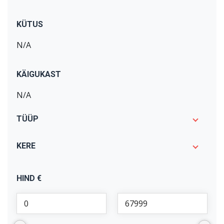
Renault
(
1
)
KÜTUS
Skoda
(
1
)
N/A
Tesla
(
1
)
Volkswagen
(
3
)
KÄIGUKAST
Volvo
(
3
)
N/A
TÜÜP
KERE
HIND €