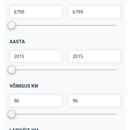
Range Rover Sport
(
1
)
Renegade
(
1
)
S-klass: S 500
(
1
)
Scenic
(
1
)
AASTA
Stinger
(
1
)
V40
(
2
)
V90
(
1
)
X1
(
1
)
X5
(
2
)
VÕIMSUS KW