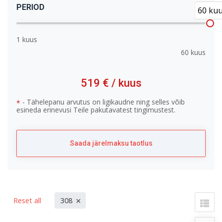
PERIOD
60 ku
1 kuus
60 kuus
519 €
/ kuus
- Tähelepanu arvutus on ligikaudne ning selles võib
*
esineda erinevusi Teile pakutavatest tingimustest.
Saada järelmaksu taotlus
×
Reset all
308