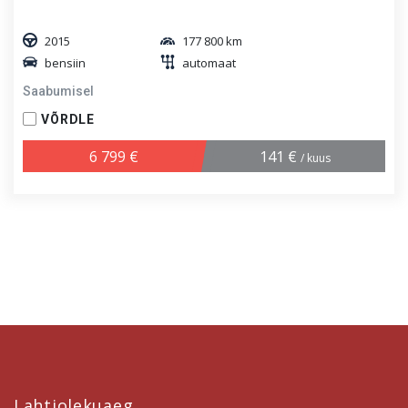
2015
177 800 km
bensiin
automaat
Saabumisel
VÕRDLE
6 799 €
141 €
/ kuus
Lahtiolekuaeg