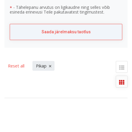
- Tähelepanu arvutus on ligikaudne ning selles võib
*
esineda erinevusi Teile pakutavatest tingimustest.
Saada järelmaksu taotlus
×
Reset all
Pikap