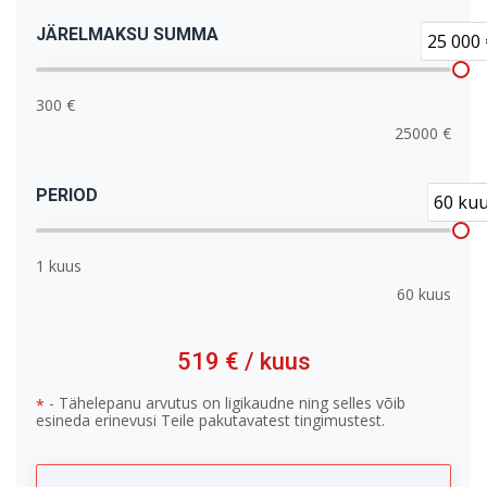
JÄRELMAKSU SUMMA
25 000 
300 €
25000 €
PERIOD
60 ku
1 kuus
60 kuus
519 €
/ kuus
- Tähelepanu arvutus on ligikaudne ning selles võib
*
esineda erinevusi Teile pakutavatest tingimustest.