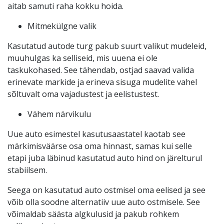
aitab samuti raha kokku hoida.
Mitmekülgne valik
Kasutatud autode turg pakub suurt valikut mudeleid,
muuhulgas ka selliseid, mis uuena ei ole
taskukohased. See tähendab, ostjad saavad valida
erinevate markide ja erineva sisuga mudelite vahel
sõltuvalt oma vajadustest ja eelistustest.
Vähem närvikulu
Uue auto esimestel kasutusaastatel kaotab see
märkimisväärse osa oma hinnast, samas kui selle
etapi juba läbinud kasutatud auto hind on järelturul
stabiilsem.
Seega on kasutatud auto ostmisel oma eelised ja see
võib olla soodne alternatiiv uue auto ostmisele. See
võimaldab säästa algkulusid ja pakub rohkem