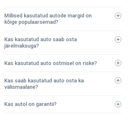
Millised kasutatud autode margid on
kõige populaarsemad?
tehniline pass;
Kas kasutatud auto saab osta
registreerimistalong;
järelmaksuga?
dokumendid regulaarse hoolduse kohta;
avariide ja vigastuste ajalugu;
BMW
Kas kasutatud auto ostmisel on riske?
kindlustuspoliis;
Ford
sõidukimaksu korrektset tasumist kinnitavad
Toyota
dokumendid.
Kas saab kasutatud auto osta ka
Audi
Meie ettevõte on pidanud vastu – oleme müünud
välismaalane?
Mazda
kontrollitud kasutatud autod juba üle 5 aasta! Kõik
Volkswagen
sõidukid on põhjalikult kontrollitud ja tehniliselt heas
Kas autol on garantii?
korras. Seega võite olla kindel, et teie auto on
turvaline ja kestab kaua.
NPautod annab autole ostmisel garantii, mis kehtib 2