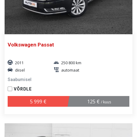
Volkswagen Passat
2011
250 800 km
diisel
automaat
Saabumisel
VÕRDLE
5 999 €
125 €
/ kuus