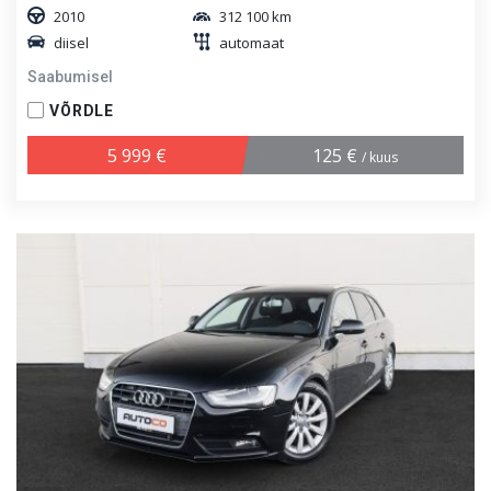
2010
312 100 km
diisel
automaat
Saabumisel
VÕRDLE
5 999 €
125 €
/ kuus