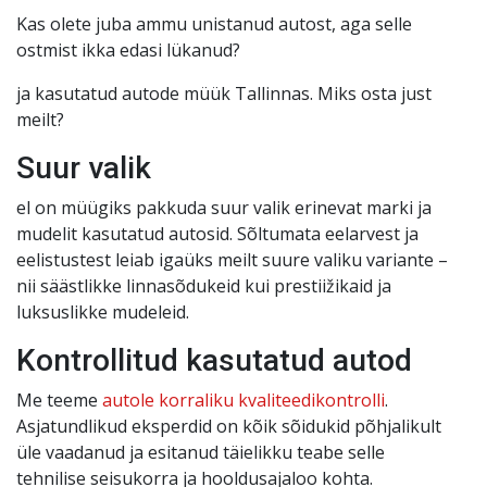
Kas olete juba ammu unistanud autost, aga selle
ostmist ikka edasi lükanud?
ja kasutatud autode müük Tallinnas. Miks osta just
meilt?
Suur valik
el on müügiks pakkuda suur valik erinevat marki ja
mudelit kasutatud autosid. Sõltumata eelarvest ja
eelistustest leiab igaüks meilt suure valiku variante –
nii säästlikke linnasõdukeid kui prestiižikaid ja
luksuslikke mudeleid.
Kontrollitud kasutatud autod
Me teeme
autole korraliku kvaliteedikontrolli
.
Asjatundlikud eksperdid on kõik sõidukid põhjalikult
üle vaadanud ja esitanud täielikku teabe selle
tehnilise seisukorra ja hooldusajaloo kohta.