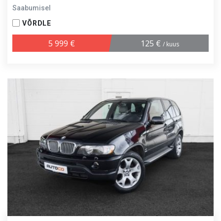
Saabumisel
VÕRDLE
5 999 €
125 €
/ kuus