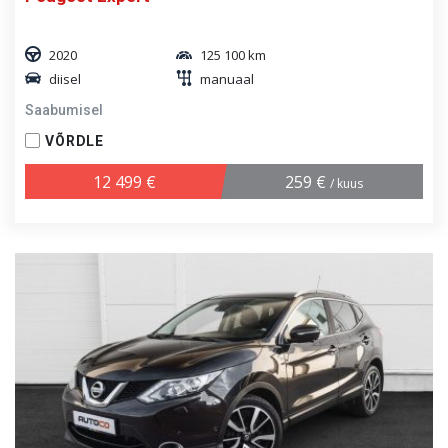
2020
125 100 km
diisel
manuaal
Saabumisel
VÕRDLE
12 499 €
259 €
/ kuus