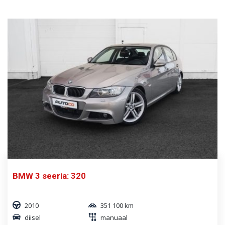
BMW 3 seeria: 320
2010
351 100 km
diisel
manuaal