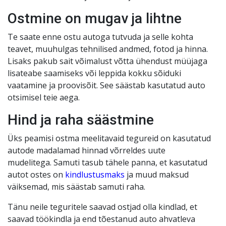
Ostmine on mugav ja lihtne
Te saate enne ostu autoga tutvuda ja selle kohta
teavet, muuhulgas tehnilised andmed, fotod ja hinna.
Lisaks pakub sait võimalust võtta ühendust müüjaga
lisateabe saamiseks või leppida kokku sõiduki
vaatamine ja proovisõit. See säästab kasutatud auto
otsimisel teie aega.
Hind ja raha säästmine
Üks peamisi ostma meelitavaid tegureid on kasutatud
autode madalamad hinnad võrreldes uute
mudelitega. Samuti tasub tähele panna, et kasutatud
autot ostes on
kindlustusmaks
ja muud maksud
väiksemad, mis säästab samuti raha.
Tänu neile teguritele saavad ostjad olla kindlad, et
saavad töökindla ja end tõestanud auto ahvatleva