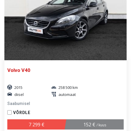
Volvo V40
2015
258 500 km
diisel
automaat
Saabumisel
VÕRDLE
7 299 €
152 €
/ kuus