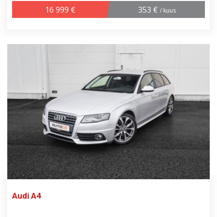
16 999 €
353 €
/ kuus
Audi A4