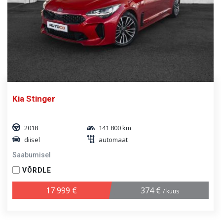
Kia Stinger
2018
141 800 km
diisel
automaat
Saabumisel
VÕRDLE
17 999 €
374 €
/ kuus