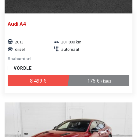
Audi A4
2013
201 800 km
diisel
automaat
Saabumisel
VÕRDLE
8 499 €
176 €
/ kuus