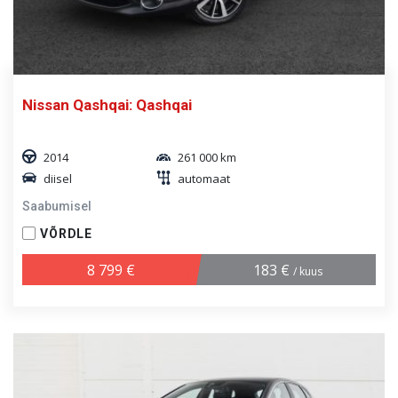
Nissan Qashqai: Qashqai
2014
261 000 km
diisel
automaat
Saabumisel
VÕRDLE
8 799 €
183 €
/ kuus