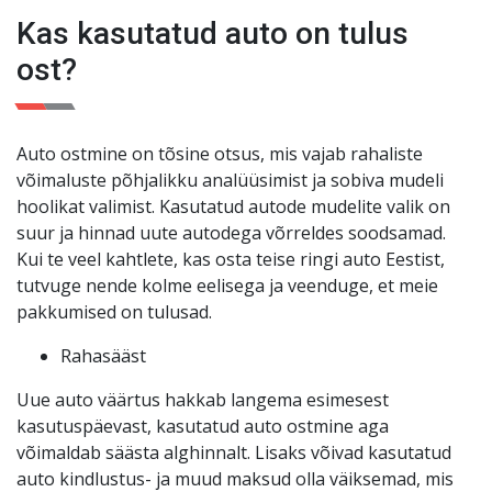
kuud või 3000 km. Teie meelerahu on meie jaoks
Kas kasutatud auto on tulus
esikohal
!
ost?
Auto ostmine on tõsine otsus, mis vajab rahaliste
võimaluste põhjalikku analüüsimist ja sobiva mudeli
hoolikat valimist. Kasutatud autode mudelite valik on
suur ja hinnad uute autodega võrreldes soodsamad.
Kui te veel kahtlete, kas osta teise ringi auto Eestist,
tutvuge nende kolme eelisega ja veenduge, et meie
pakkumised on tulusad.
Rahasääst
Uue auto väärtus hakkab langema esimesest
kasutuspäevast, kasutatud auto ostmine aga
võimaldab säästa alghinnalt. Lisaks võivad kasutatud
auto kindlustus- ja muud maksud olla väiksemad, mis