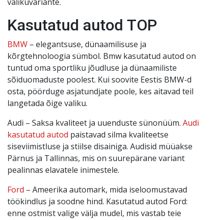
valikuvariante.
Kasutatud autod TOP
BMW
– elegantsuse, dünaamilisuse ja
kõrgtehnoloogia sümbol. Bmw kasutatud autod on
tuntud oma sportliku jõudluse ja dünaamiliste
sõiduomaduste poolest. Kui soovite Eestis BMW-d
osta, pöörduge asjatundjate poole, kes aitavad teil
langetada õige valiku.
Audi – Saksa kvaliteet ja uuenduste sünonüüm.
Audi
kasutatud autod
paistavad silma kvaliteetse
siseviimistluse ja stiilse disainiga. Audisid müüakse
Pärnus ja Tallinnas, mis on suurepärane variant
pealinnas elavatele inimestele.
Ford
– Ameerika automark, mida iseloomustavad
töökindlus ja soodne hind. Kasutatud autod Ford:
enne ostmist valige välja mudel, mis vastab teie