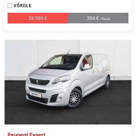
VÕRDLE
18 999 €
394 €
/ kuus
Peugeot Expert