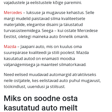
vajadustele ja eelistustele kõige paremini.
Mercedes
– luksuse ja mugavuse kehastus. Selle
margi mudelid paistavad silma kvaliteetsete
materjalide, elegantse disaini ja täiustatud
turvasüsteemidega. Seega – kui ostate Mercedese
Eestist, oletegi maineka auto õnnelik omanik.
Mazda
– Jaapani auto, mis on kuulus oma
suurepärase kvaliteedi ja stiili poolest. Mazda
kasutatud autod on enamasti moodsa
väljanägemisega ja maanteel silmatorkavad.
Need eelised muudavad automargid atraktiivseks
neile ostjatele, kes eelistavad auto puhul mugavust,
töökindlust, uuendusi ja stiilsust.
Miks on soodne osta
kasutatud auto meilt