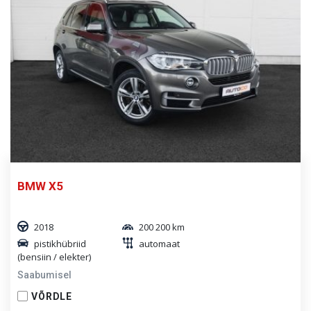
BMW X5
2018
200 200 km
pistikhübriid
automaat
(bensiin / elekter)
Saabumisel
VÕRDLE