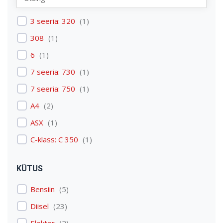
Renault
(
1
)
3 seeria: 320
(
1
)
Skoda
(
1
)
308
(
1
)
Tesla
(
1
)
6
(
1
)
Volkswagen
(
3
)
7 seeria: 730
(
1
)
Volvo
(
3
)
7 seeria: 750
(
1
)
A4
(
2
)
ASX
(
1
)
C-klass: C 350
(
1
)
C4 Picasso: C4 Picasso
(
1
)
KÜTUS
Discovery: Discovery 4
(
1
)
Bensiin
(
5
)
E-tron
(
1
)
Diisel
(
23
)
Expert
(
1
)
Elekter
(
2
)