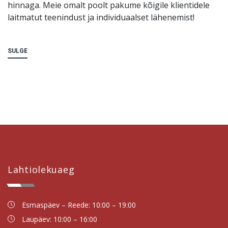
hinnaga. Meie omalt poolt pakume kõigile klientidele
laitmatut teenindust ja individuaalset lähenemist!
SULGE
Lahtiolekuaeg
Esmaspäev – Reede: 10:00 – 19:00
Laupäev: 10:00 – 16:00