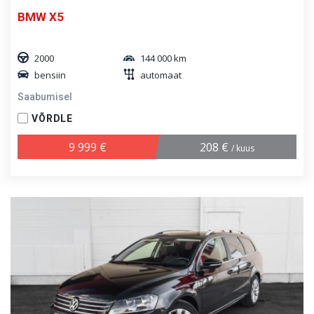
BMW X5
2000
144 000 km
bensiin
automaat
Saabumisel
VÕRDLE
9 999 €
208 €
/ kuus