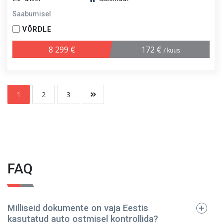
Saabumisel
VÕRDLE
8 299 €
172 €
/ kuus
1
2
3
FAQ
Milliseid dokumente on vaja Eestis
kasutatud auto ostmisel kontrollida?