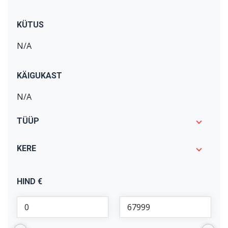
C4 Picasso: C4 Picasso
(
1
)
KÜTUS
Carens
(
1
)
N/A
Discovery: Discovery 4
(
1
)
E-tron
(
1
)
KÄIGUKAST
Expert
(
1
)
N/A
I3
(
1
)
Model 3
(
1
)
TÜÜP
Octavia
(
1
)
KERE
Passat
(
3
)
Qashqai: Qashqai
(
2
)
HIND €
Range Rover Evoque
(
1
)
Range Rover Sport
(
1
)
Renegade
(
1
)