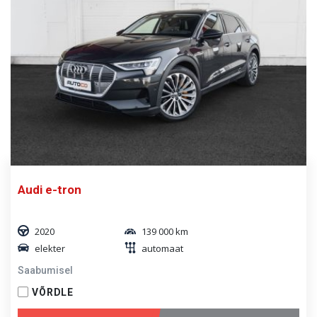
Audi e-tron
2020
139 000 km
elekter
automaat
Saabumisel
VÕRDLE