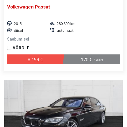
Volkswagen Passat
2015
280 800 km
diisel
automaat
Saabumisel
VÕRDLE
8 199 €
170 €
/ kuus