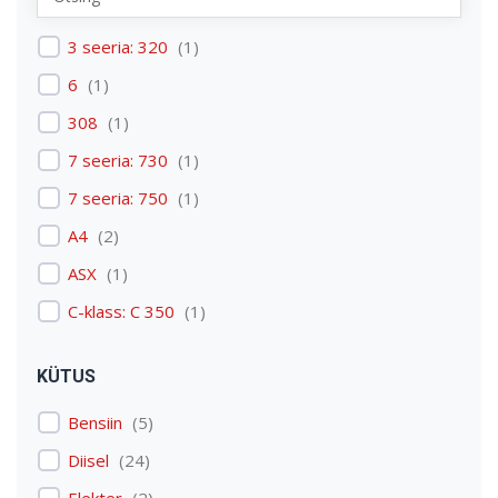
Renault
(
1
)
3 seeria: 320
(
1
)
Skoda
(
1
)
6
(
1
)
Tesla
(
1
)
308
(
1
)
Volkswagen
(
3
)
7 seeria: 730
(
1
)
Volvo
(
3
)
7 seeria: 750
(
1
)
A4
(
2
)
ASX
(
1
)
C-klass: C 350
(
1
)
C4 Picasso: C4 Picasso
(
1
)
KÜTUS
Carens
(
1
)
Bensiin
(
5
)
Discovery: Discovery 4
(
1
)
Diisel
(
24
)
E-tron
(
1
)
Elekter
(
2
)