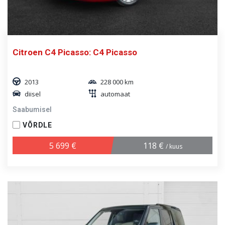
Citroen C4 Picasso: C4 Picasso
2013
228 000 km
diisel
automaat
Saabumisel
VÕRDLE
5 699 €
118 €
/ kuus