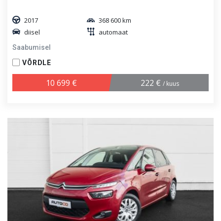
2017
368 600 km
diisel
automaat
Saabumisel
VÕRDLE
10 699 €
222 €
/ kuus