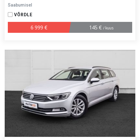
Saabumisel
VÕRDLE
6 999 €
145 €
/ kuus