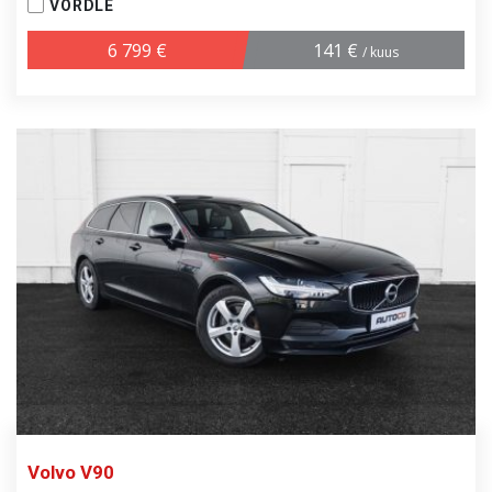
VÕRDLE
6 799 €
141 €
/ kuus
Volvo V90