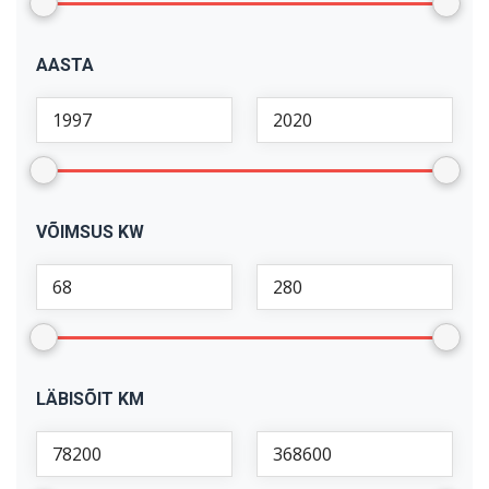
X1
(
1
)
AASTA
X5
(
2
)
VÕIMSUS KW
LÄBISÕIT KM