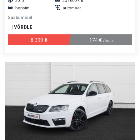
2015
201 600 km
bensiin
automaat
Saabumisel
VÕRDLE
8 399 €
174 €
/ kuus