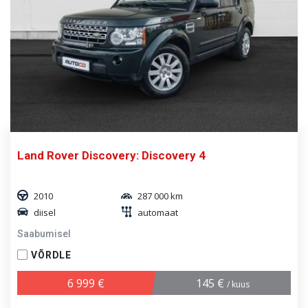
Land Rover Discovery: Discovery 4
2010
287 000 km
diisel
automaat
Saabumisel
VÕRDLE
6 999 €
145 €
/ kuus