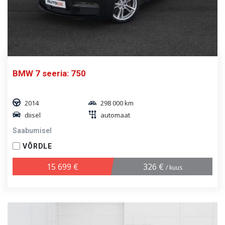
BMW 7 seeria: 750
2014
298 000 km
diisel
automaat
Saabumisel
VÕRDLE
15 699 €
326 €
/ kuus