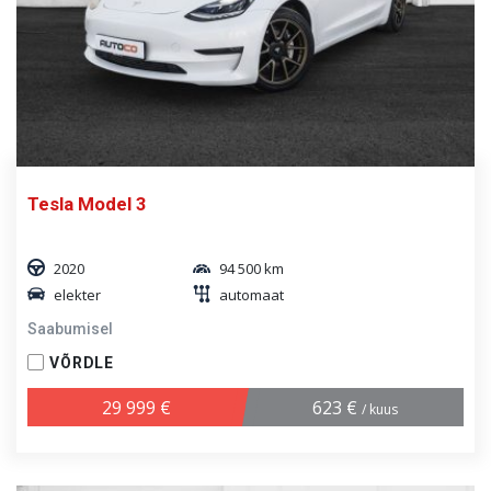
Tesla Model 3
2020
94 500 km
elekter
automaat
Saabumisel
VÕRDLE
29 999 €
623 €
/ kuus