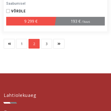
Saabumisel
VÕRDLE
9 299 €
193 €
/ kuus
1
2
3
Lahtiolekuaeg