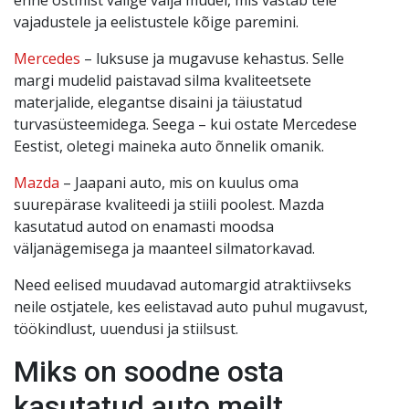
vajadustele ja eelistustele kõige paremini.
Mercedes
– luksuse ja mugavuse kehastus. Selle
margi mudelid paistavad silma kvaliteetsete
materjalide, elegantse disaini ja täiustatud
turvasüsteemidega. Seega – kui ostate Mercedese
Eestist, oletegi maineka auto õnnelik omanik.
Mazda
– Jaapani auto, mis on kuulus oma
suurepärase kvaliteedi ja stiili poolest. Mazda
kasutatud autod on enamasti moodsa
väljanägemisega ja maanteel silmatorkavad.
Need eelised muudavad automargid atraktiivseks
neile ostjatele, kes eelistavad auto puhul mugavust,
töökindlust, uuendusi ja stiilsust.
Miks on soodne osta
kasutatud auto meilt