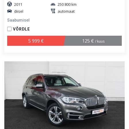
2011
250 800 km
diisel
automaat
Saabumisel
VÕRDLE
5 999 €
125 €
/ kuus