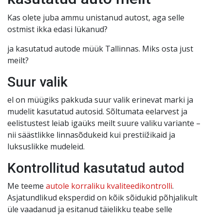
Kas olete juba ammu unistanud autost, aga selle
ostmist ikka edasi lükanud?
ja kasutatud autode müük Tallinnas. Miks osta just
meilt?
Suur valik
el on müügiks pakkuda suur valik erinevat marki ja
mudelit kasutatud autosid. Sõltumata eelarvest ja
eelistustest leiab igaüks meilt suure valiku variante –
nii säästlikke linnasõdukeid kui prestiižikaid ja
luksuslikke mudeleid.
Kontrollitud kasutatud autod
Me teeme
autole korraliku kvaliteedikontrolli
.
Asjatundlikud eksperdid on kõik sõidukid põhjalikult
üle vaadanud ja esitanud täielikku teabe selle