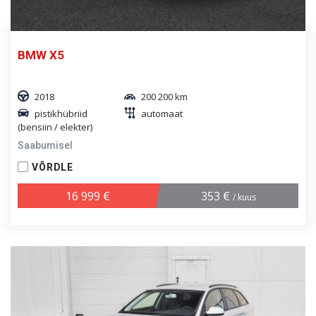
BMW X5
2018
200 200 km
pistikhübriid
automaat
(bensiin / elekter)
Saabumisel
VÕRDLE
16 999 €
353 €
/ kuus