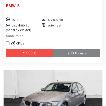
BMW i3
2014
177 800 km
pistikhübriid
automaat
(bensiin / elekter)
Saabumisel
VÕRDLE
9 999 €
208 €
/ kuus