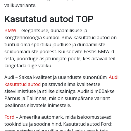
valikuvariante.
Kasutatud autod TOP
BMW
– elegantsuse, dünaamilisuse ja
kõrgtehnoloogia sümbol. Bmw kasutatud autod on
tuntud oma sportliku jõudluse ja dünaamiliste
sõiduomaduste poolest. Kui soovite Eestis BMW-d
osta, pöörduge asjatundjate poole, kes aitavad teil
langetada õige valiku.
Audi – Saksa kvaliteet ja uuenduste sünonüüm.
Audi
kasutatud autod
paistavad silma kvaliteetse
siseviimistluse ja stiilse disainiga. Audisid müüakse
Pärnus ja Tallinnas, mis on suurepärane variant
pealinnas elavatele inimestele.
Ford
– Ameerika automark, mida iseloomustavad
töökindlus ja soodne hind. Kasutatud autod Ford:
enne ostmist valige välja mudel, mis vastab teie