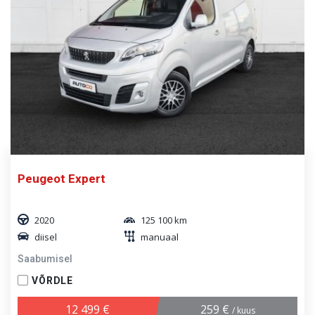
Peugeot Expert
2020
125 100 km
diisel
manuaal
Saabumisel
VÕRDLE
12 499 €
259 €
/ kuus