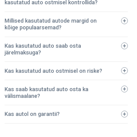
kasutatud auto ostmisel kontrollida?
Millised kasutatud autode margid on
kõige populaarsemad?
tehniline pass;
Kas kasutatud auto saab osta
registreerimistalong;
järelmaksuga?
dokumendid regulaarse hoolduse kohta;
avariide ja vigastuste ajalugu;
BMW
Kas kasutatud auto ostmisel on riske?
kindlustuspoliis;
Ford
sõidukimaksu korrektset tasumist kinnitavad
Toyota
dokumendid.
Kas saab kasutatud auto osta ka
Audi
Meie ettevõte on pidanud vastu – oleme müünud
välismaalane?
Mazda
kontrollitud kasutatud autod juba üle 5 aasta! Kõik
Volkswagen
sõidukid on põhjalikult kontrollitud ja tehniliselt heas
Kas autol on garantii?
korras. Seega võite olla kindel, et teie auto on
turvaline ja kestab kaua.
NPautod annab autole ostmisel garantii, mis kehtib 2