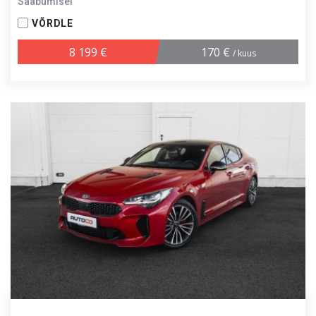
Saabumisel
VÕRDLE
8 199 €
170 €
/ kuus