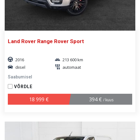
Land Rover Range Rover Sport
2016
213 600 km
diisel
automaat
Saabumisel
VÕRDLE
18 999 €
394 €
/ kuus