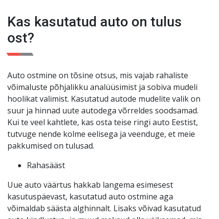
kuud või 3000 km. Teie meelerahu on meie jaoks
Kas kasutatud auto on tulus
esikohal
!
ost?
Auto ostmine on tõsine otsus, mis vajab rahaliste
võimaluste põhjalikku analüüsimist ja sobiva mudeli
hoolikat valimist. Kasutatud autode mudelite valik on
suur ja hinnad uute autodega võrreldes soodsamad.
Kui te veel kahtlete, kas osta teise ringi auto Eestist,
tutvuge nende kolme eelisega ja veenduge, et meie
pakkumised on tulusad.
Rahasääst
Uue auto väärtus hakkab langema esimesest
kasutuspäevast, kasutatud auto ostmine aga
võimaldab säästa alghinnalt. Lisaks võivad kasutatud