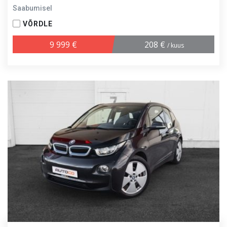
Saabumisel
VÕRDLE
9 999 €
208 €
/ kuus