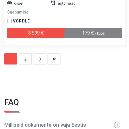
diisel
automaat
Saabumisel
VÕRDLE
8 599 €
179 €
/ kuus
1
2
3
FAQ
Milliseid dokumente on vaja Eestis