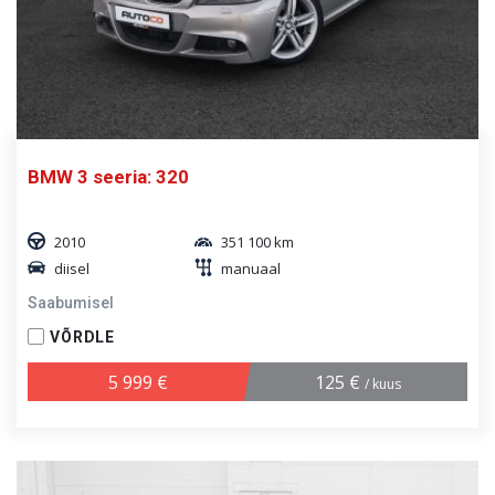
BMW 3 seeria: 320
2010
351 100 km
diisel
manuaal
Saabumisel
VÕRDLE
5 999 €
125 €
/ kuus