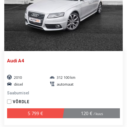
Audi A4
2010
312 100 km
diisel
automaat
Saabumisel
VÕRDLE
5 799 €
120 €
/ kuus