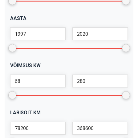
X1
(
1
)
AASTA
X5
(
2
)
VÕIMSUS KW
LÄBISÕIT KM