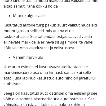
auto kindlustus- ja muud maksud olla väiksemad, mis
aitab samuti raha kokku hoida.
Mitmekülgne valik
Kasutatud autode turg pakub suurt valikut mudeleid,
muuhulgas ka selliseid, mis uuena ei ole
taskukohased. See tähendab, ostjad saavad valida
erinevate markide ja erineva sisuga mudelite vahel
sõltuvalt oma vajadustest ja eelistustest.
Vähem närvikulu
Uue auto esimestel kasutusaastatel kaotab see
märkimisväärse osa oma hinnast, samas kui selle
etapi juba läbinud kasutatud auto hind on järelturul
stabiilsem.
Seega on kasutatud auto ostmisel oma eelised ja see
võib olla soodne alternatiiv uue auto ostmisele. See
võimaldab säästa algkulusid ja pakub rohkem