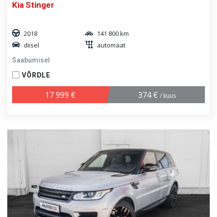
Kia Stinger
2018
141 800 km
diisel
automaat
Saabumisel
VÕRDLE
17 999 €
374 €
/ kuus