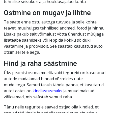
tehnilise seisukorra ja hooldusajaloo kohta.
Ostmine on mugav ja lihtne
Te saate enne ostu autoga tutvuda ja selle kohta
teavet, muuhulgas tehnilised andmed, fotod ja hinna.
Lisaks pakub sait võimalust võtta ühendust müüjaga
lisateabe saamiseks või leppida kokku sõiduki
vaatamine ja proovisõit. See säästab kasutatud auto
otsimisel teie aega.
Hind ja raha säästmine
Üks peamisi ostma meelitavaid tegureid on kasutatud
autode madalamad hinnad võrreldes uute
mudelitega. Samuti tasub tähele panna, et kasutatud
autot ostes on
kindlustusmaks
ja muud maksud
väiksemad, mis säästab samuti raha.
Tänu neile teguritele saavad ostjad olla kindlad, et
saavad töökindla ja end tõestanud auto ahvatleva