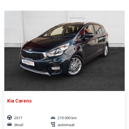
Kia Carens
2017
219 000 km
diisel
automaat