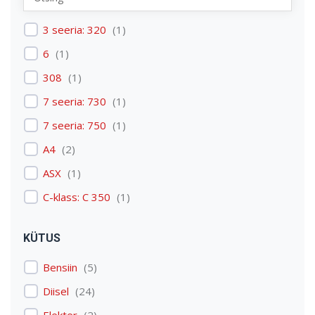
Renault
(
1
)
3 seeria: 320
(
1
)
Skoda
(
1
)
6
(
1
)
Tesla
(
1
)
308
(
1
)
Volkswagen
(
3
)
7 seeria: 730
(
1
)
Volvo
(
3
)
7 seeria: 750
(
1
)
A4
(
2
)
ASX
(
1
)
C-klass: C 350
(
1
)
C4 Picasso: C4 Picasso
(
1
)
KÜTUS
Carens
(
1
)
Bensiin
(
5
)
Discovery: Discovery 4
(
1
)
Diisel
(
24
)
E-tron
(
1
)
Elekter
(
2
)