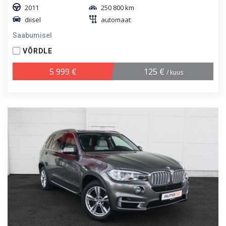
2011
250 800 km
diisel
automaat
Saabumisel
VÕRDLE
5 999 €
125 €
/ kuus