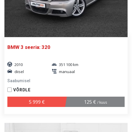
BMW 3 seeria: 320
2010
351 100 km
diisel
manuaal
Saabumisel
VÕRDLE
5 999 €
125 €
/ kuus