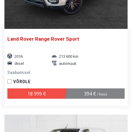
Land Rover Range Rover Sport
2016
213 600 km
diisel
automaat
Saabumisel
VÕRDLE
18 999 €
394 €
/ kuus