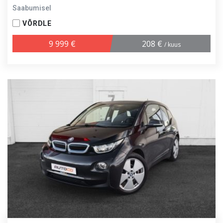
Saabumisel
VÕRDLE
9 999 €
208 €
/ kuus