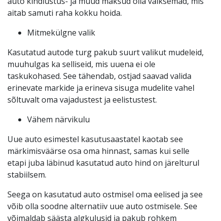
auto kindlustus- ja muud maksud olla väiksemad, mis
aitab samuti raha kokku hoida.
Mitmekülgne valik
Kasutatud autode turg pakub suurt valikut mudeleid,
muuhulgas ka selliseid, mis uuena ei ole
taskukohased. See tähendab, ostjad saavad valida
erinevate markide ja erineva sisuga mudelite vahel
sõltuvalt oma vajadustest ja eelistustest.
Vähem närvikulu
Uue auto esimestel kasutusaastatel kaotab see
märkimisväärse osa oma hinnast, samas kui selle
etapi juba läbinud kasutatud auto hind on järelturul
stabiilsem.
Seega on kasutatud auto ostmisel oma eelised ja see
võib olla soodne alternatiiv uue auto ostmisele. See
võimaldab säästa algkulusid ja pakub rohkem