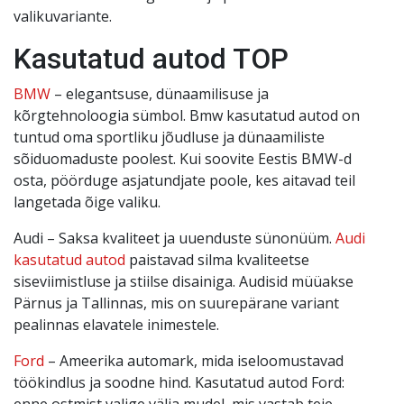
valikuvariante.
Kasutatud autod TOP
BMW
– elegantsuse, dünaamilisuse ja
kõrgtehnoloogia sümbol. Bmw kasutatud autod on
tuntud oma sportliku jõudluse ja dünaamiliste
sõiduomaduste poolest. Kui soovite Eestis BMW-d
osta, pöörduge asjatundjate poole, kes aitavad teil
langetada õige valiku.
Audi – Saksa kvaliteet ja uuenduste sünonüüm.
Audi
kasutatud autod
paistavad silma kvaliteetse
siseviimistluse ja stiilse disainiga. Audisid müüakse
Pärnus ja Tallinnas, mis on suurepärane variant
pealinnas elavatele inimestele.
Ford
– Ameerika automark, mida iseloomustavad
töökindlus ja soodne hind. Kasutatud autod Ford:
enne ostmist valige välja mudel, mis vastab teie