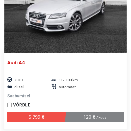
Audi A4
2010
312 100 km
diisel
automaat
Saabumisel
VÕRDLE
5 799 €
120 €
/ kuus