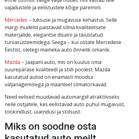
vajadustele ja eelistustele kõige paremini.
Mercedes
– luksuse ja mugavuse kehastus. Selle
margi mudelid paistavad silma kvaliteetsete
materjalide, elegantse disaini ja täiustatud
turvasüsteemidega. Seega – kui ostate Mercedese
Eestist, oletegi maineka auto õnnelik omanik.
Mazda
– Jaapani auto, mis on kuulus oma
suurepärase kvaliteedi ja stiili poolest. Mazda
kasutatud autod on enamasti moodsa
väljanägemisega ja maanteel silmatorkavad.
Need eelised muudavad automargid atraktiivseks
neile ostjatele, kes eelistavad auto puhul mugavust,
töökindlust, uuendusi ja stiilsust.
Miks on soodne osta
kasutatud auto meilt