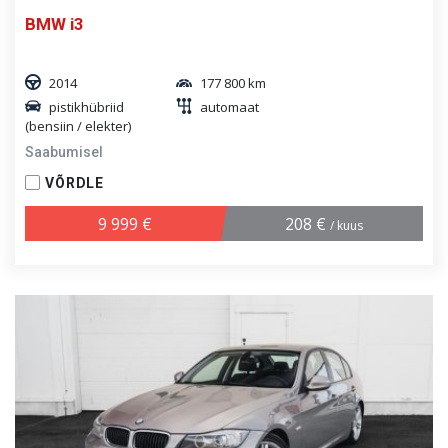
BMW i3
2014
177 800 km
pistikhübriid
automaat
(bensiin / elekter)
Saabumisel
VÕRDLE
9 999 €
208 €
/ kuus