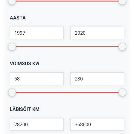
X1
(
1
)
AASTA
X5
(
2
)
VÕIMSUS KW
LÄBISÕIT KM