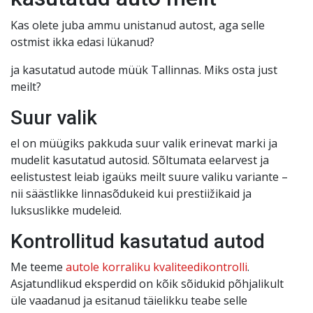
Kas olete juba ammu unistanud autost, aga selle
ostmist ikka edasi lükanud?
ja kasutatud autode müük Tallinnas. Miks osta just
meilt?
Suur valik
el on müügiks pakkuda suur valik erinevat marki ja
mudelit kasutatud autosid. Sõltumata eelarvest ja
eelistustest leiab igaüks meilt suure valiku variante –
nii säästlikke linnasõdukeid kui prestiižikaid ja
luksuslikke mudeleid.
Kontrollitud kasutatud autod
Me teeme
autole korraliku kvaliteedikontrolli
.
Asjatundlikud eksperdid on kõik sõidukid põhjalikult
üle vaadanud ja esitanud täielikku teabe selle