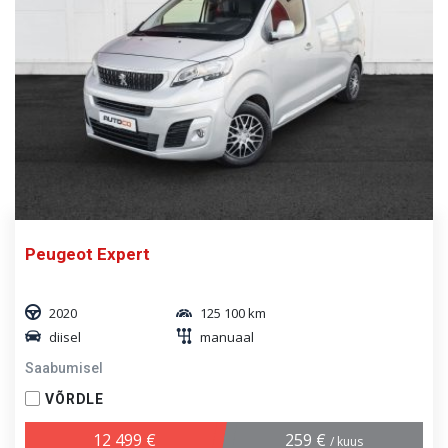
Peugeot Expert
2020
125 100 km
diisel
manuaal
Saabumisel
VÕRDLE
12 499 €
259 €
/ kuus