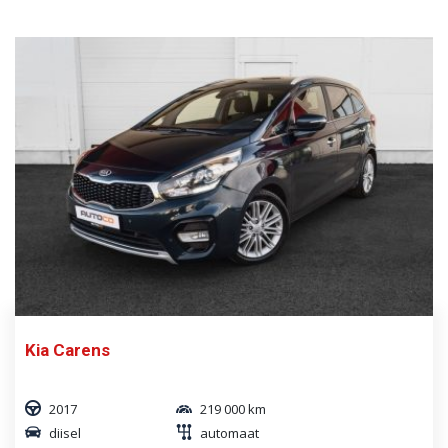
Kia Carens
2017
219 000 km
diisel
automaat