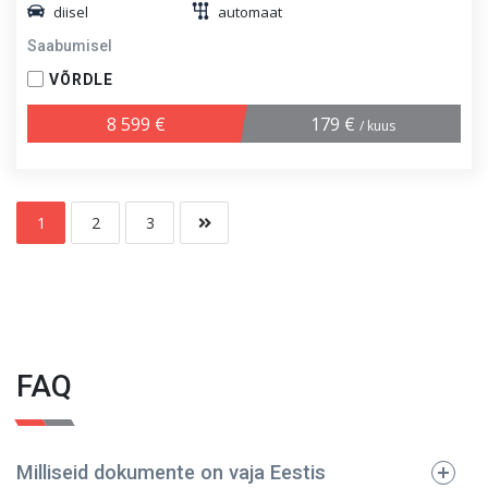
diisel
automaat
Saabumisel
VÕRDLE
8 599 €
179 €
/ kuus
1
2
3
FAQ
Milliseid dokumente on vaja Eestis