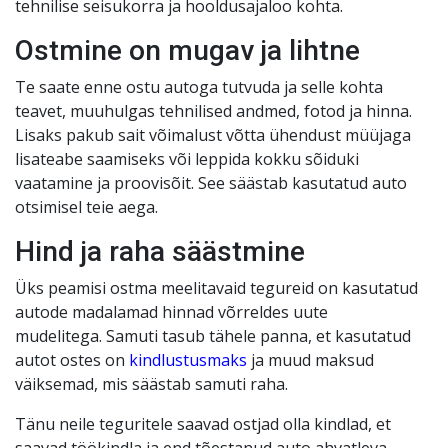
tehnilise seisukorra ja hooldusajaloo kohta.
Ostmine on mugav ja lihtne
Te saate enne ostu autoga tutvuda ja selle kohta
teavet, muuhulgas tehnilised andmed, fotod ja hinna.
Lisaks pakub sait võimalust võtta ühendust müüjaga
lisateabe saamiseks või leppida kokku sõiduki
vaatamine ja proovisõit. See säästab kasutatud auto
otsimisel teie aega.
Hind ja raha säästmine
Üks peamisi ostma meelitavaid tegureid on kasutatud
autode madalamad hinnad võrreldes uute
mudelitega. Samuti tasub tähele panna, et kasutatud
autot ostes on
kindlustusmaks
ja muud maksud
väiksemad, mis säästab samuti raha.
Tänu neile teguritele saavad ostjad olla kindlad, et
saavad töökindla ja end tõestanud auto ahvatleva