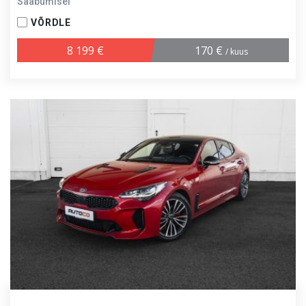
Saabumisel
VÕRDLE
8 199 €
170 €
/ kuus