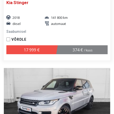
Kia Stinger
2018
141 800 km
diisel
automaat
Saabumisel
VÕRDLE
17 999 €
374 €
/ kuus