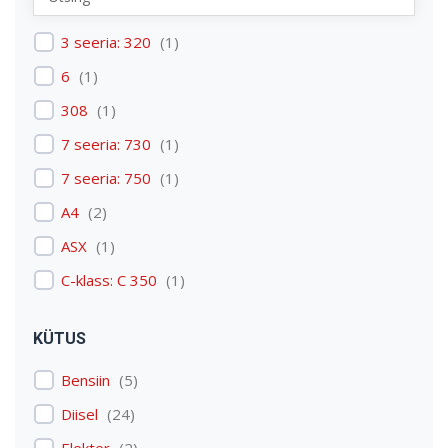
Renault
(
1
)
3 seeria: 320
(
1
)
Skoda
(
1
)
6
(
1
)
Tesla
(
1
)
308
(
1
)
Volkswagen
(
3
)
7 seeria: 730
(
1
)
Volvo
(
3
)
7 seeria: 750
(
1
)
A4
(
2
)
ASX
(
1
)
C-klass: C 350
(
1
)
C4 Picasso: C4 Picasso
(
1
)
KÜTUS
Carens
(
1
)
Bensiin
(
5
)
Discovery: Discovery 4
(
1
)
Diisel
(
24
)
E-tron
(
1
)
Elekter
(
2
)