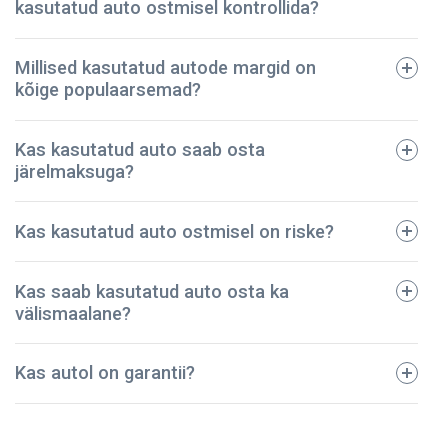
kasutatud auto ostmisel kontrollida?
Millised kasutatud autode margid on
kõige populaarsemad?
tehniline pass;
Kas kasutatud auto saab osta
registreerimistalong;
järelmaksuga?
dokumendid regulaarse hoolduse kohta;
avariide ja vigastuste ajalugu;
BMW
Kas kasutatud auto ostmisel on riske?
kindlustuspoliis;
Ford
sõidukimaksu korrektset tasumist kinnitavad
Toyota
dokumendid.
Kas saab kasutatud auto osta ka
Audi
Meie ettevõte on pidanud vastu – oleme müünud
välismaalane?
Mazda
kontrollitud kasutatud autod juba üle 5 aasta! Kõik
Volkswagen
sõidukid on põhjalikult kontrollitud ja tehniliselt heas
Kas autol on garantii?
korras. Seega võite olla kindel, et teie auto on
turvaline ja kestab kaua.
NPautod annab autole ostmisel garantii, mis kehtib 2