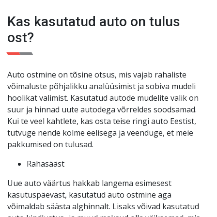
kuud või 3000 km. Teie meelerahu on meie jaoks
Kas kasutatud auto on tulus
esikohal
!
ost?
Auto ostmine on tõsine otsus, mis vajab rahaliste
võimaluste põhjalikku analüüsimist ja sobiva mudeli
hoolikat valimist. Kasutatud autode mudelite valik on
suur ja hinnad uute autodega võrreldes soodsamad.
Kui te veel kahtlete, kas osta teise ringi auto Eestist,
tutvuge nende kolme eelisega ja veenduge, et meie
pakkumised on tulusad.
Rahasääst
Uue auto väärtus hakkab langema esimesest
kasutuspäevast, kasutatud auto ostmine aga
võimaldab säästa alghinnalt. Lisaks võivad kasutatud