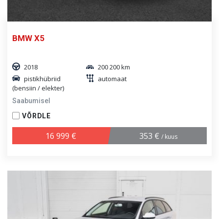
BMW X5
2018
200 200 km
pistikhübriid
automaat
(bensiin / elekter)
Saabumisel
VÕRDLE
16 999 €
353 €
/ kuus