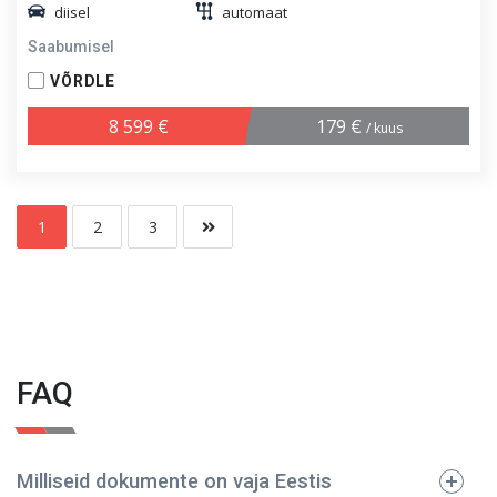
diisel
automaat
Saabumisel
VÕRDLE
8 599 €
179 €
/ kuus
1
2
3
FAQ
Milliseid dokumente on vaja Eestis