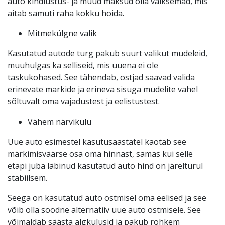
auto kindlustus- ja muud maksud olla väiksemad, mis
aitab samuti raha kokku hoida.
Mitmekülgne valik
Kasutatud autode turg pakub suurt valikut mudeleid,
muuhulgas ka selliseid, mis uuena ei ole
taskukohased. See tähendab, ostjad saavad valida
erinevate markide ja erineva sisuga mudelite vahel
sõltuvalt oma vajadustest ja eelistustest.
Vähem närvikulu
Uue auto esimestel kasutusaastatel kaotab see
märkimisväärse osa oma hinnast, samas kui selle
etapi juba läbinud kasutatud auto hind on järelturul
stabiilsem.
Seega on kasutatud auto ostmisel oma eelised ja see
võib olla soodne alternatiiv uue auto ostmisele. See
võimaldab säästa algkulusid ja pakub rohkem