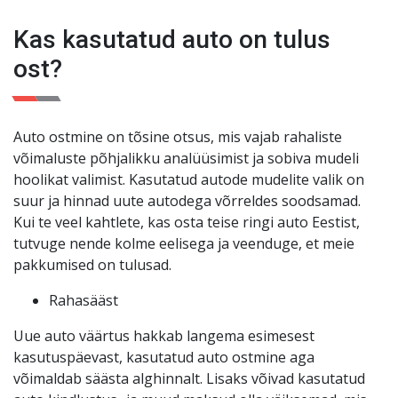
kuud või 3000 km. Teie meelerahu on meie jaoks
Kas kasutatud auto on tulus
esikohal
!
ost?
Auto ostmine on tõsine otsus, mis vajab rahaliste
võimaluste põhjalikku analüüsimist ja sobiva mudeli
hoolikat valimist. Kasutatud autode mudelite valik on
suur ja hinnad uute autodega võrreldes soodsamad.
Kui te veel kahtlete, kas osta teise ringi auto Eestist,
tutvuge nende kolme eelisega ja veenduge, et meie
pakkumised on tulusad.
Rahasääst
Uue auto väärtus hakkab langema esimesest
kasutuspäevast, kasutatud auto ostmine aga
võimaldab säästa alghinnalt. Lisaks võivad kasutatud