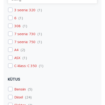
Renault
(
1
)
3 seeria: 320
(
1
)
Skoda
(
1
)
6
(
1
)
Tesla
(
1
)
308
(
1
)
Volkswagen
(
3
)
7 seeria: 730
(
1
)
Volvo
(
3
)
7 seeria: 750
(
1
)
A4
(
2
)
ASX
(
1
)
C-klass: C 350
(
1
)
C4 Picasso: C4 Picasso
(
1
)
KÜTUS
Carens
(
1
)
Bensiin
(
5
)
Discovery: Discovery 4
(
1
)
Diisel
(
24
)
E-tron
(
1
)
Elekter
(
2
)