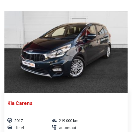
Kia Carens
2017
219 000 km
diisel
automaat