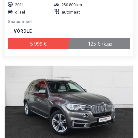
2011
250 800 km
diisel
automaat
Saabumisel
VÕRDLE
5 999 €
125 €
/ kuus