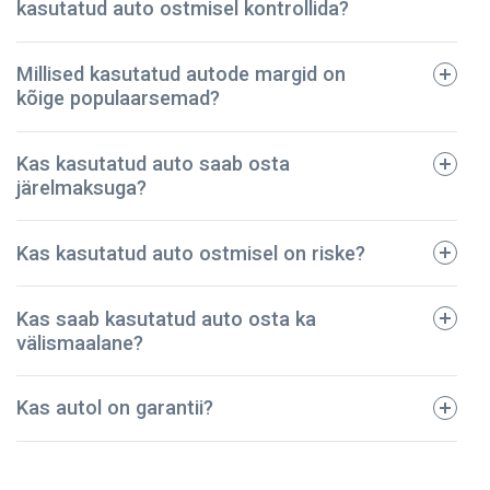
kasutatud auto ostmisel kontrollida?
Millised kasutatud autode margid on
kõige populaarsemad?
tehniline pass;
Kas kasutatud auto saab osta
registreerimistalong;
järelmaksuga?
dokumendid regulaarse hoolduse kohta;
avariide ja vigastuste ajalugu;
BMW
Kas kasutatud auto ostmisel on riske?
kindlustuspoliis;
Ford
sõidukimaksu korrektset tasumist kinnitavad
Toyota
dokumendid.
Kas saab kasutatud auto osta ka
Audi
Meie ettevõte on pidanud vastu – oleme müünud
välismaalane?
Mazda
kontrollitud kasutatud autod juba üle 5 aasta! Kõik
Volkswagen
sõidukid on põhjalikult kontrollitud ja tehniliselt heas
Kas autol on garantii?
korras. Seega võite olla kindel, et teie auto on
turvaline ja kestab kaua.
NPautod annab autole ostmisel garantii, mis kehtib 2