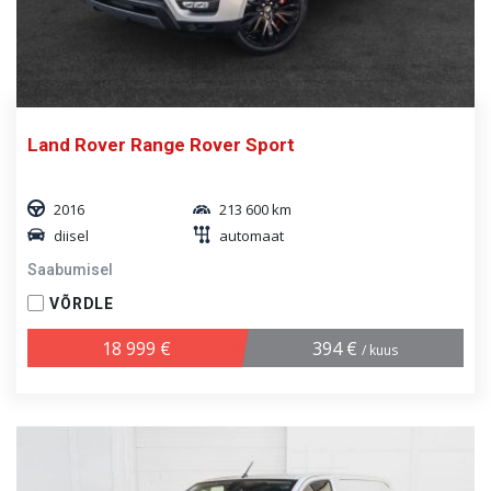
Land Rover Range Rover Sport
2016
213 600 km
diisel
automaat
Saabumisel
VÕRDLE
18 999 €
394 €
/ kuus