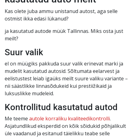
Kas olete juba ammu unistanud autost, aga selle
ostmist ikka edasi lükanud?
ja kasutatud autode müük Tallinnas. Miks osta just
meilt?
Suur valik
el on müügiks pakkuda suur valik erinevat marki ja
mudelit kasutatud autosid. Sõltumata eelarvest ja
eelistustest leiab igaüks meilt suure valiku variante –
nii säästlikke linnasõdukeid kui prestiižikaid ja
luksuslikke mudeleid.
Kontrollitud kasutatud autod
Me teeme
autole korraliku kvaliteedikontrolli
.
Asjatundlikud eksperdid on kõik sõidukid põhjalikult
üle vaadanud ja esitanud täielikku teabe selle