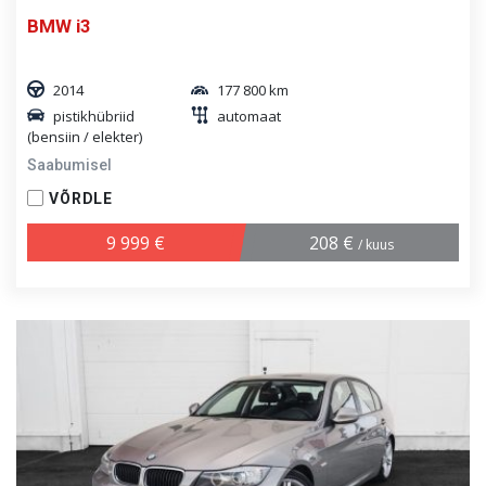
BMW i3
2014
177 800 km
pistikhübriid
automaat
(bensiin / elekter)
Saabumisel
VÕRDLE
9 999 €
208 €
/ kuus