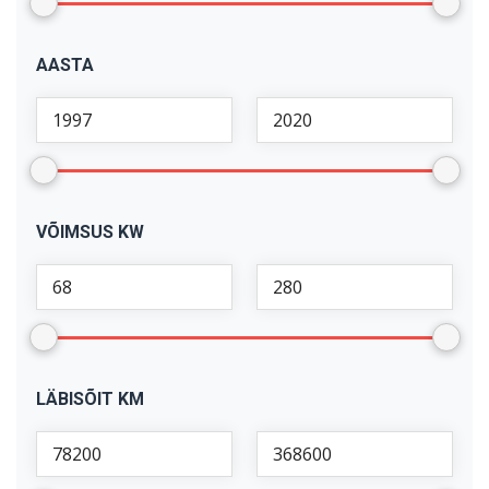
X1
(
1
)
AASTA
X5
(
2
)
VÕIMSUS KW
LÄBISÕIT KM