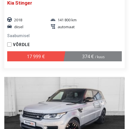
Kia Stinger
2018
141 800 km
diisel
automaat
Saabumisel
VÕRDLE
17 999 €
374 €
/ kuus