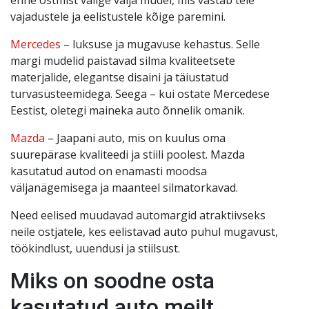
vajadustele ja eelistustele kõige paremini.
Mercedes
– luksuse ja mugavuse kehastus. Selle
margi mudelid paistavad silma kvaliteetsete
materjalide, elegantse disaini ja täiustatud
turvasüsteemidega. Seega – kui ostate Mercedese
Eestist, oletegi maineka auto õnnelik omanik.
Mazda
– Jaapani auto, mis on kuulus oma
suurepärase kvaliteedi ja stiili poolest. Mazda
kasutatud autod on enamasti moodsa
väljanägemisega ja maanteel silmatorkavad.
Need eelised muudavad automargid atraktiivseks
neile ostjatele, kes eelistavad auto puhul mugavust,
töökindlust, uuendusi ja stiilsust.
Miks on soodne osta
kasutatud auto meilt