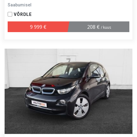
Saabumisel
VÕRDLE
9 999 €
208 €
/ kuus