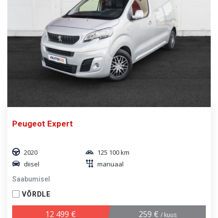
Peugeot Expert
2020
125 100 km
diisel
manuaal
Saabumisel
VÕRDLE
12 499 €
259 €
/ kuus