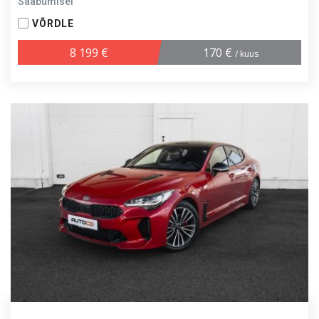
Saabumisel
VÕRDLE
8 199 €
170 €
/ kuus