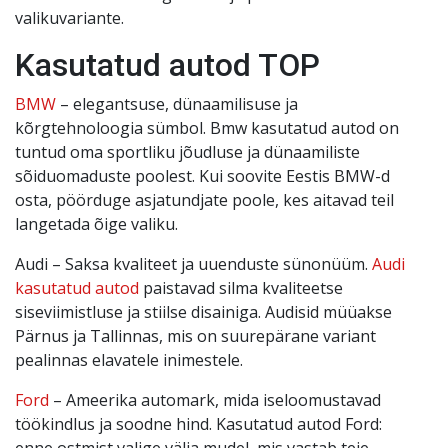
valikuvariante.
Kasutatud autod TOP
BMW
– elegantsuse, dünaamilisuse ja
kõrgtehnoloogia sümbol. Bmw kasutatud autod on
tuntud oma sportliku jõudluse ja dünaamiliste
sõiduomaduste poolest. Kui soovite Eestis BMW-d
osta, pöörduge asjatundjate poole, kes aitavad teil
langetada õige valiku.
Audi – Saksa kvaliteet ja uuenduste sünonüüm.
Audi
kasutatud autod
paistavad silma kvaliteetse
siseviimistluse ja stiilse disainiga. Audisid müüakse
Pärnus ja Tallinnas, mis on suurepärane variant
pealinnas elavatele inimestele.
Ford
– Ameerika automark, mida iseloomustavad
töökindlus ja soodne hind. Kasutatud autod Ford:
enne ostmist valige välja mudel, mis vastab teie