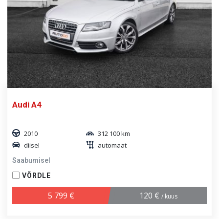
Audi A4
2010
312 100 km
diisel
automaat
Saabumisel
VÕRDLE
5 799 €
120 €
/ kuus