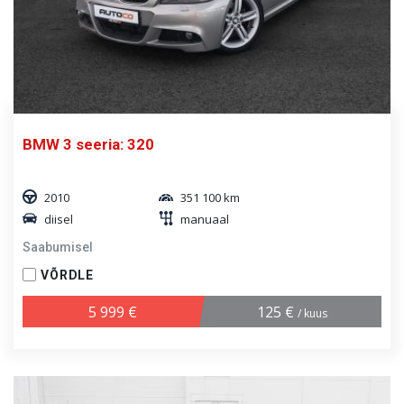
BMW 3 seeria: 320
2010
351 100 km
diisel
manuaal
Saabumisel
VÕRDLE
5 999 €
125 €
/ kuus