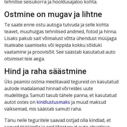
tehnilise seisukorra ja hooldusajaloo kohta.
Ostmine on mugav ja lihtne
Te saate enne ostu autoga tutvuda ja selle kohta
teavet, muuhulgas tehnilised andmed, fotod ja hinna.
Lisaks pakub sait võimalust võtta ühendust müüjaga
lisateabe saamiseks või leppida kokku sõiduki
vaatamine ja proovisõit. See säästab kasutatud auto
otsimisel teie aega.
Hind ja raha säästmine
Üks peamisi ostma meelitavaid tegureid on kasutatud
autode madalamad hinnad võrreldes uute
mudelitega. Samuti tasub tähele panna, et kasutatud
autot ostes on
kindlustusmaks
ja muud maksud
väiksemad, mis säästab samuti raha.
Tänu neile teguritele saavad ostjad olla kindlad, et
saavad töökindla ja end tõestanud auto ahvatleva