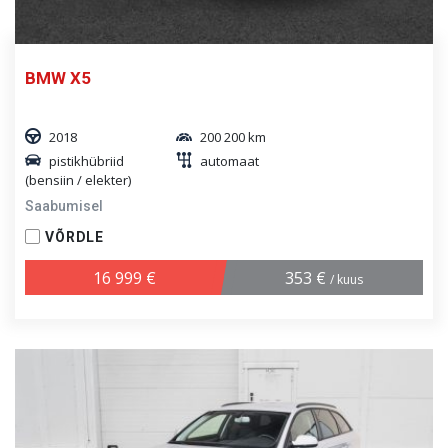
BMW X5
2018
200 200 km
pistikhübriid
automaat
(bensiin / elekter)
Saabumisel
VÕRDLE
16 999 €
353 €
/ kuus