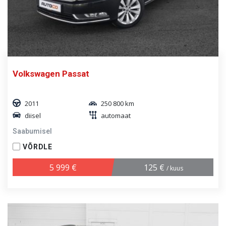
Volkswagen Passat
2011
250 800 km
diisel
automaat
Saabumisel
VÕRDLE
5 999 €
125 €
/ kuus