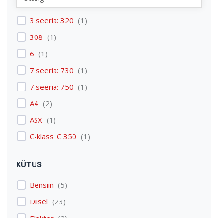
Renault
(
1
)
3 seeria: 320
(
1
)
Skoda
(
1
)
308
(
1
)
Tesla
(
1
)
6
(
1
)
Volkswagen
(
3
)
7 seeria: 730
(
1
)
Volvo
(
3
)
7 seeria: 750
(
1
)
A4
(
2
)
ASX
(
1
)
C-klass: C 350
(
1
)
C4 Picasso: C4 Picasso
(
1
)
KÜTUS
Discovery: Discovery 4
(
1
)
Bensiin
(
5
)
E-tron
(
1
)
Diisel
(
23
)
Expert
(
1
)
Elekter
(
2
)