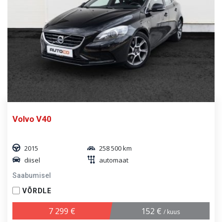
Volvo V40
2015
258 500 km
diisel
automaat
Saabumisel
VÕRDLE
7 299 €
152 €
/ kuus