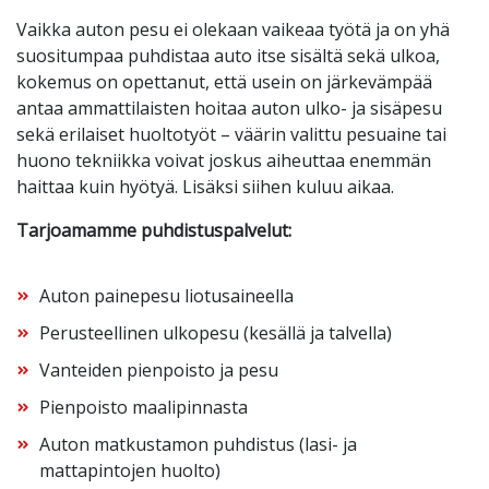
Vaikka auton pesu ei olekaan vaikeaa työtä ja on yhä
suositumpaa puhdistaa auto itse sisältä sekä ulkoa,
kokemus on opettanut, että usein on järkevämpää
antaa ammattilaisten hoitaa auton ulko- ja sisäpesu
sekä erilaiset huoltotyöt – väärin valittu pesuaine tai
huono tekniikka voivat joskus aiheuttaa enemmän
haittaa kuin hyötyä. Lisäksi siihen kuluu aikaa.
Tarjoamamme puhdistuspalvelut:
Auton painepesu liotusaineella
Perusteellinen ulkopesu (kesällä ja talvella)
Vanteiden pienpoisto ja pesu
Pienpoisto maalipinnasta
Auton matkustamon puhdistus (lasi- ja
mattapintojen huolto)