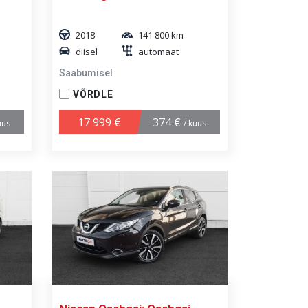
2018
141 800 km
diisel
automaat
Saabumisel
VÕRDLE
17 999 €
374 €
uus
/ kuus