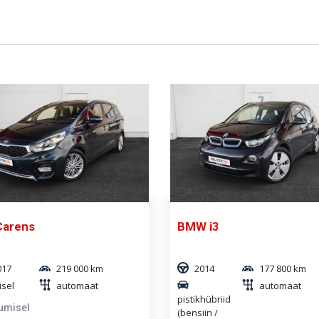
Carens
BMW i3
017
219 000 km
2014
177 800 km
isel
automaat
automaat
pistikhübriid
umisel
(bensiin /