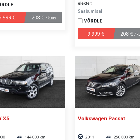
elekter)
ÕRDLE
Saabumisel
9 999 €
208 €
/ kuus
VÕRDLE
9 999 €
208 €
/ k
 X5
Volkswagen Passat
000
144 000 km
2011
250 800 km