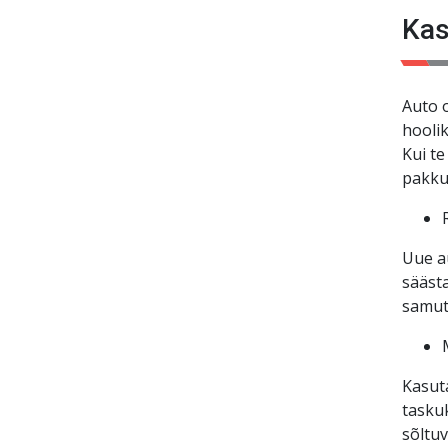
esiko
Kas
Auto o
hooli
Kui te
pakku
Uue a
säästa
samut
Kasuta
taskuk
sõltuv