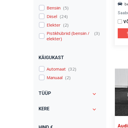
b
E-tron
(
1
)
Bensiin
(
5
)
Saab
Expert
(
1
)
Diisel
(
24
)
V
I3
(
1
)
Elekter
(
2
)
Model 3
(
1
)
Pistikhübriid (bensiin /
(
3
)
elekter)
Octavia
(
1
)
Passat
(
3
)
Qashqai: Qashqai
(
2
)
KÄIGUKAST
Range Rover Evoque
(
1
)
Automaat
(
32
)
Range Rover Sport
(
1
)
Manuaal
(
2
)
Renegade
(
1
)
S-klass: S 500
(
1
)
TÜÜP
Scenic
(
1
)
Stinger
(
1
)
KERE
V40
(
2
)
V90
(
1
)
Audi
HIND €