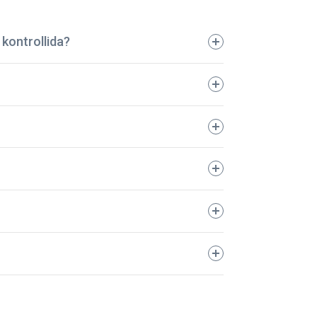
kontrollida?
tatud autod juba üle 5 aasta! Kõik
a võite olla kindel, et teie auto on
000 km. Teie meelerahu on meie jaoks