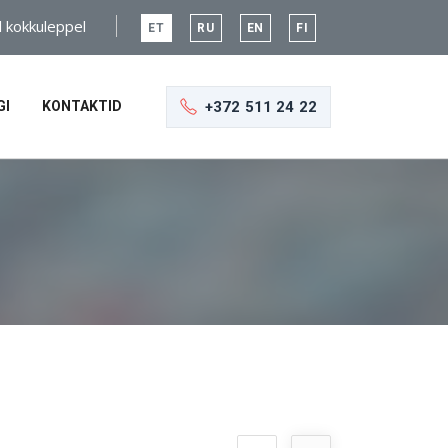
l kokkuleppel
ET
RU
EN
FI
+372 511 24 22
GI
KONTAKTID