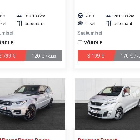
010
312 100 km
2013
201 800 km
isel
automaat
diisel
automaat
umisel
Saabumisel
ÕRDLE
VÕRDLE
5 799 €
120 €
8 199 €
170 €
/ kuus
/ k