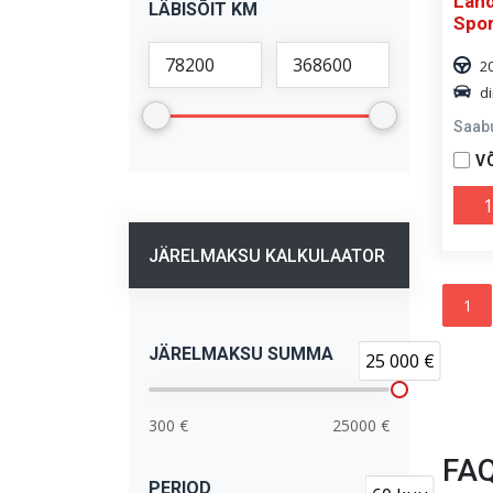
Land
LÄBISÕIT KM
Spor
2
di
Saab
V
1
JÄRELMAKSU KALKULAATOR
1
JÄRELMAKSU SUMMA
25 000 €
300 €
25000 €
FA
PERIOD