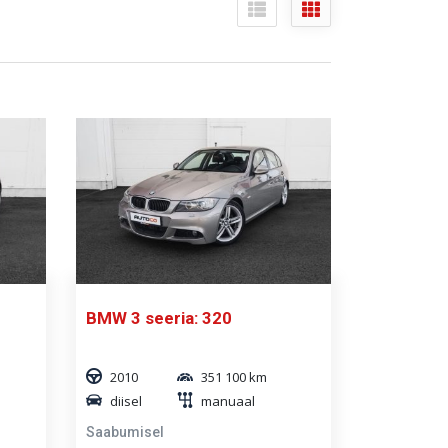
BMW 3 seeria: 320
2010
351 100 km
diisel
manuaal
Saabumisel