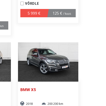
VÕRDLE
5 999 €
125 €
/ kuus
uus
BMW X5
2018
200 200 km