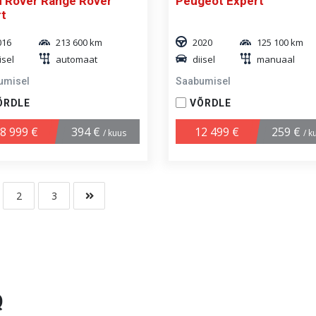
 Rover Range Rover
Peugeot Expert
t
016
213 600 km
2020
125 100 km
isel
automaat
diisel
manuaal
umisel
Saabumisel
ÕRDLE
VÕRDLE
8 999 €
394 €
12 499 €
259 €
/ kuus
/ k
2
3
Q