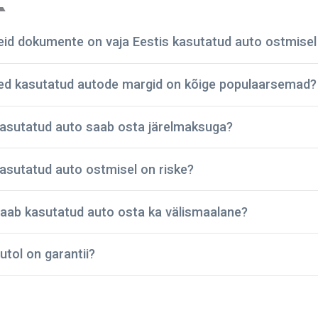
seid dokumente on vaja Eestis kasutatud auto ostmisel 
sed kasutatud autode margid on kõige populaarsemad?
tehniline pass;
asutatud auto saab osta järelmaksuga?
registreerimistalong;
dokumendid regulaarse hoolduse kohta;
BMW
asutatud auto ostmisel on riske?
avariide ja vigastuste ajalugu;
Ford
kindlustuspoliis;
Toyota
sõidukimaksu korrektset tasumist kinnitavad dokumendid.
aab kasutatud auto osta ka välismaalane?
Audi
ettevõte on pidanud vastu – oleme müünud kontrollitud kasu
Mazda
id on põhjalikult kontrollitud ja tehniliselt heas korras. Seeg
Volkswagen
utol on garantii?
ine ja kestab kaua.
od annab autole ostmisel garantii, mis kehtib 2 kuud või 3