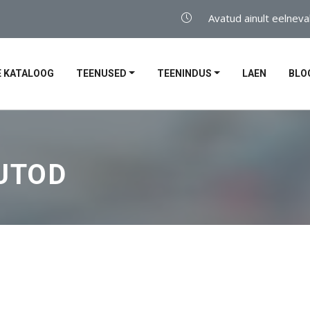
Avatud ainult eelneva
 KATALOOG
TEENUSED
TEENINDUS
LAEN
BLO
UTOD