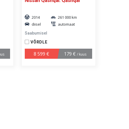
Nissan Qashqai: Qashqai
2014
261 000 km
diisel
automaat
Saabumisel
VÕRDLE
8 599 €
179 €
uus
/ kuus