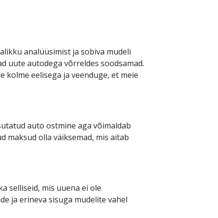
alikku analüüsimist ja sobiva mudeli
nnad uute autodega võrreldes soodsamad.
nde kolme eelisega ja veenduge, et meie
sutatud auto ostmine aga võimaldab
ud maksud olla väiksemad, mis aitab
 selliseid, mis uuena ei ole
de ja erineva sisuga mudelite vahel