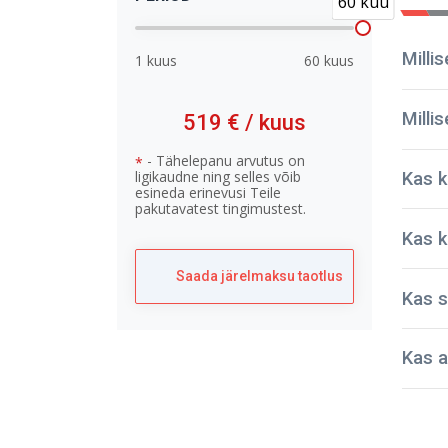
60 kuu
Milli
1 kuus
60 kuus
Milli
519 €
/ kuus
- Tähelepanu arvutus on
*
ligikaudne ning selles võib
Kas k
esineda erinevusi Teile
pakutavatest tingimustest.
Kas k
Saada järelmaksu taotlus
Kas s
Meie 
sõiduk
Kas a
turval
NPaut