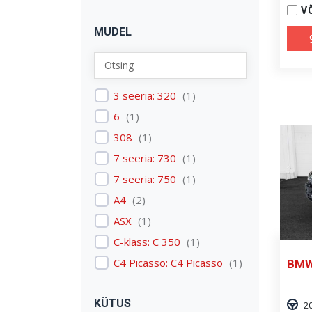
Nissan
(
2
)
V
MUDEL
Peugeot
(
2
)
Renault
(
1
)
Skoda
(
1
)
Tesla
3 seeria: 320
(
1
)
(
1
)
Volkswagen
6
(
1
)
(
3
)
Volvo
308
(
1
(
)
3
)
7 seeria: 730
(
1
)
7 seeria: 750
(
1
)
A4
(
2
)
ASX
(
1
)
C-klass: C 350
(
1
)
C4 Picasso: C4 Picasso
(
1
)
BMW
Carens
(
1
)
KÜTUS
Discovery: Discovery 4
(
1
)
2