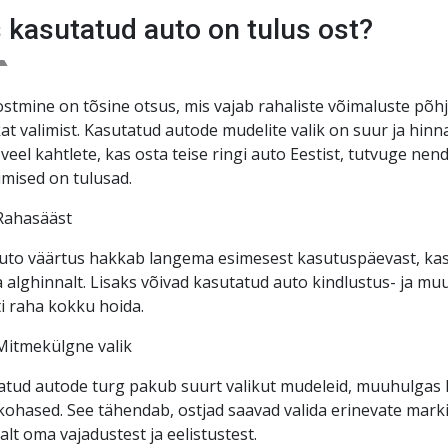
hal
!
 kasutatud auto on tulus ost?
stmine on tõsine otsus, mis vajab rahaliste võimaluste põhj
kat valimist. Kasutatud autode mudelite valik on suur ja hi
 veel kahtlete, kas osta teise ringi auto Eestist, tutvuge ne
mised on tulusad.
Rahasääst
uto väärtus hakkab langema esimesest kasutuspäevast, ka
 alghinnalt. Lisaks võivad kasutatud auto kindlustus- ja mu
i raha kokku hoida.
Mitmekülgne valik
tud autode turg pakub suurt valikut mudeleid, muuhulgas ka
ohased. See tähendab, ostjad saavad valida erinevate marki
alt oma vajadustest ja eelistustest.