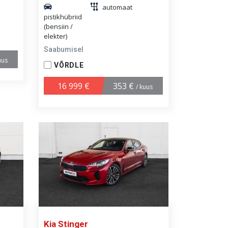
automaat
pistikhübriid
(bensiin /
elekter)
Saabumisel
uus
VÕRDLE
16 999 €
353 €
/ kuus
Kia Stinger