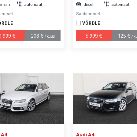
ensiin
automaat
diisel
automaat
umisel
Saabumisel
ÕRDLE
VÕRDLE
9 999 €
208 €
5 999 €
125 €
/ kuus
/ k
 A4
Audi A4