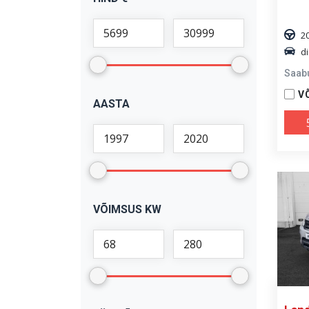
X1
(
1
)
X5
(
2
)
2
di
Saab
V
AASTA
VÕIMSUS KW