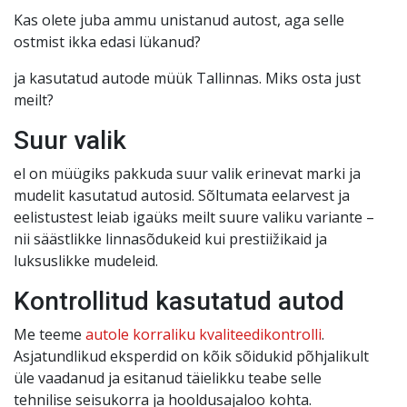
Kas olete juba ammu unistanud autost, aga selle
ostmist ikka edasi lükanud?
ja kasutatud autode müük Tallinnas. Miks osta just
meilt?
Suur valik
el on müügiks pakkuda suur valik erinevat marki ja
mudelit kasutatud autosid. Sõltumata eelarvest ja
eelistustest leiab igaüks meilt suure valiku variante –
nii säästlikke linnasõdukeid kui prestiižikaid ja
luksuslikke mudeleid.
Kontrollitud kasutatud autod
Me teeme
autole korraliku kvaliteedikontrolli
.
Asjatundlikud eksperdid on kõik sõidukid põhjalikult
üle vaadanud ja esitanud täielikku teabe selle
tehnilise seisukorra ja hooldusajaloo kohta.