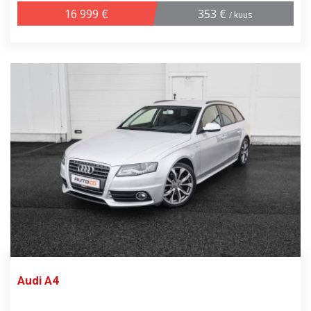
16 999 €
353 €
/ kuus
Audi A4