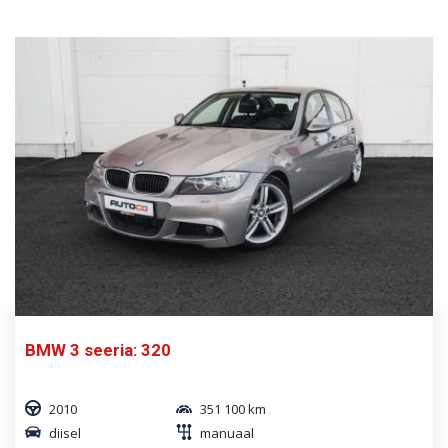
BMW 3 seeria: 320
2010
351 100 km
diisel
manuaal