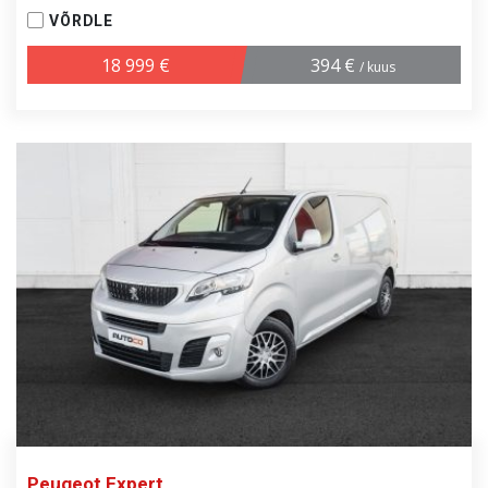
VÕRDLE
18 999 €
394 €
/ kuus
Peugeot Expert