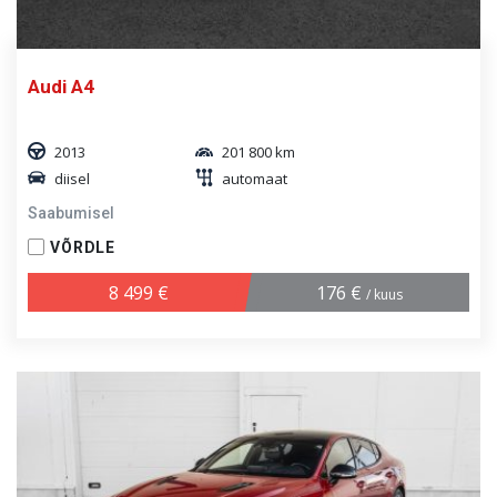
Audi A4
2013
201 800 km
diisel
automaat
Saabumisel
VÕRDLE
8 499 €
176 €
/ kuus