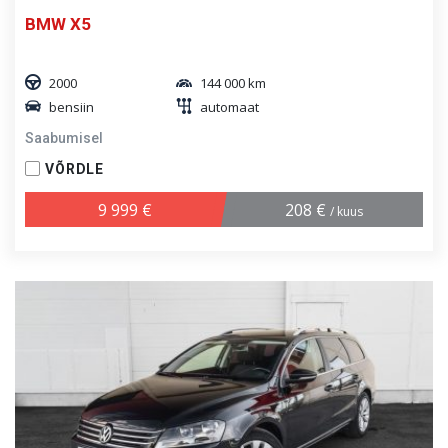
BMW X5
2000
144 000 km
bensiin
automaat
Saabumisel
VÕRDLE
9 999 €
208 €
/ kuus