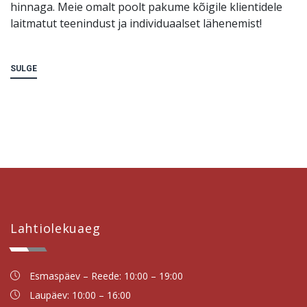
hinnaga. Meie omalt poolt pakume kõigile klientidele
laitmatut teenindust ja individuaalset lähenemist!
SULGE
Lahtiolekuaeg
Esmaspäev – Reede: 10:00 – 19:00
Laupäev: 10:00 – 16:00