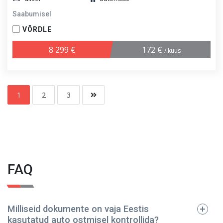
Saabumisel
VÕRDLE
8 299 €
172 €
/ kuus
1
2
3
FAQ
Milliseid dokumente on vaja Eestis
kasutatud auto ostmisel kontrollida?