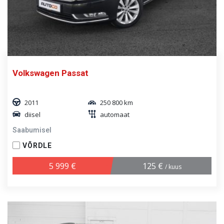
Volkswagen Passat
2011
250 800 km
diisel
automaat
Saabumisel
VÕRDLE
5 999 €
125 €
/ kuus