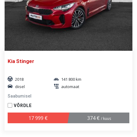
Kia Stinger
2018
141 800 km
diisel
automaat
Saabumisel
VÕRDLE
17 999 €
374 €
/ kuus