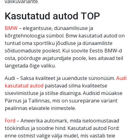
valikuvariante.
Kasutatud autod TOP
BMW
– elegantsuse, dünaamilisuse ja
kõrgtehnoloogia sümbol. Bmw kasutatud autod on
tuntud oma sportliku jõudluse ja dünaamiliste
sõiduomaduste poolest. Kui soovite Eestis BMW-d
osta, pöörduge asjatundjate poole, kes aitavad teil
langetada õige valiku.
Audi – Saksa kvaliteet ja uuenduste sünonüüm.
Audi
kasutatud autod
paistavad silma kvaliteetse
siseviimistluse ja stiilse disainiga. Audisid müüakse
Pärnus ja Tallinnas, mis on suurepärane variant
pealinnas elavatele inimestele.
Ford
– Ameerika automark, mida iseloomustavad
töökindlus ja soodne hind. Kasutatud autod Ford:
enne ostmist valige välja mudel, mis vastab teie