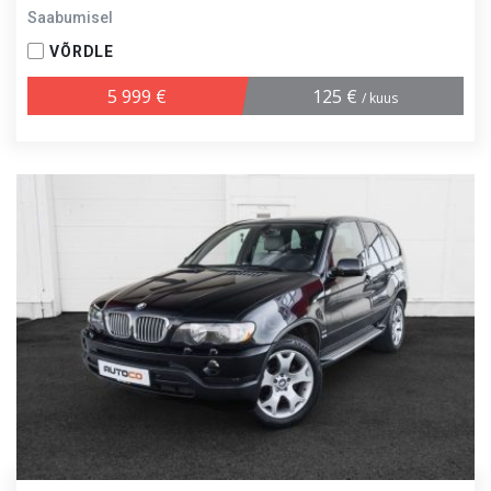
Saabumisel
VÕRDLE
5 999 €
125 €
/ kuus