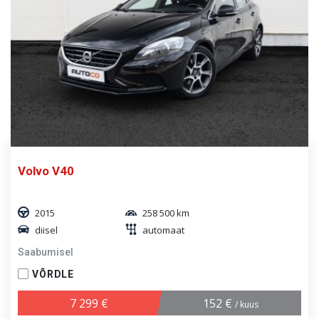
Volvo V40
2015
258 500 km
diisel
automaat
Saabumisel
VÕRDLE
7 299 €
152 €
/ kuus