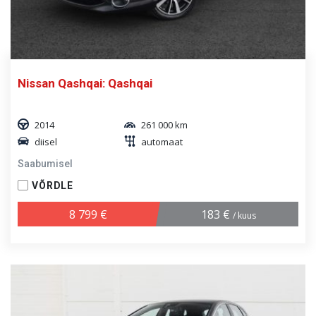
Nissan Qashqai: Qashqai
2014
261 000 km
diisel
automaat
Saabumisel
VÕRDLE
8 799 €
183 €
/ kuus