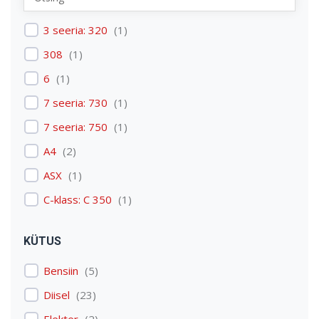
Renault
(
1
)
3 seeria: 320
(
1
)
Skoda
(
1
)
308
(
1
)
Tesla
(
1
)
6
(
1
)
Volkswagen
(
3
)
7 seeria: 730
(
1
)
Volvo
(
3
)
7 seeria: 750
(
1
)
A4
(
2
)
ASX
(
1
)
C-klass: C 350
(
1
)
C4 Picasso: C4 Picasso
(
1
)
KÜTUS
Discovery: Discovery 4
(
1
)
Bensiin
(
5
)
E-tron
(
1
)
Diisel
(
23
)
Expert
(
1
)
Elekter
(
2
)