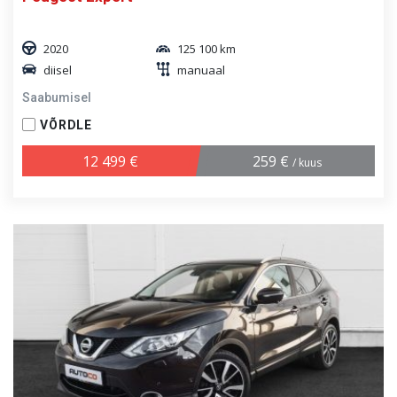
2020
125 100 km
diisel
manuaal
Saabumisel
VÕRDLE
12 499 €
259 €
/ kuus