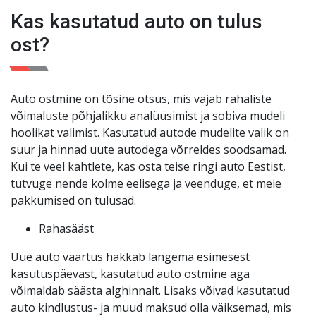
kuud või 3000 km. Teie meelerahu on meie jaoks
Kas kasutatud auto on tulus
esikohal
!
ost?
Auto ostmine on tõsine otsus, mis vajab rahaliste
võimaluste põhjalikku analüüsimist ja sobiva mudeli
hoolikat valimist. Kasutatud autode mudelite valik on
suur ja hinnad uute autodega võrreldes soodsamad.
Kui te veel kahtlete, kas osta teise ringi auto Eestist,
tutvuge nende kolme eelisega ja veenduge, et meie
pakkumised on tulusad.
Rahasääst
Uue auto väärtus hakkab langema esimesest
kasutuspäevast, kasutatud auto ostmine aga
võimaldab säästa alghinnalt. Lisaks võivad kasutatud
auto kindlustus- ja muud maksud olla väiksemad, mis