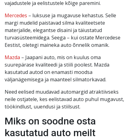
vajadustele ja eelistustele kõige paremini.
Mercedes
– luksuse ja mugavuse kehastus. Selle
margi mudelid paistavad silma kvaliteetsete
materjalide, elegantse disaini ja täiustatud
turvasüsteemidega. Seega – kui ostate Mercedese
Eestist, oletegi maineka auto õnnelik omanik.
Mazda
– Jaapani auto, mis on kuulus oma
suurepärase kvaliteedi ja stiili poolest. Mazda
kasutatud autod on enamasti moodsa
väljanägemisega ja maanteel silmatorkavad.
Need eelised muudavad automargid atraktiivseks
neile ostjatele, kes eelistavad auto puhul mugavust,
töökindlust, uuendusi ja stiilsust.
Miks on soodne osta
kasutatud auto meilt