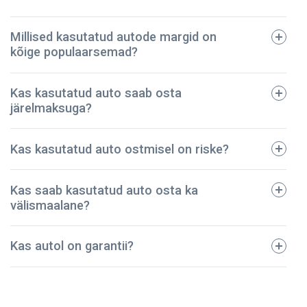
Millised kasutatud autode margid on
kõige populaarsemad?
tehniline pass;
Kas kasutatud auto saab osta
registreerimistalong;
järelmaksuga?
dokumendid regulaarse hoolduse kohta;
avariide ja vigastuste ajalugu;
BMW
Kas kasutatud auto ostmisel on riske?
kindlustuspoliis;
Ford
sõidukimaksu korrektset tasumist kinnitavad
Toyota
dokumendid.
Kas saab kasutatud auto osta ka
Audi
Meie ettevõte on pidanud vastu – oleme müünud
välismaalane?
Mazda
kontrollitud kasutatud autod juba üle 5 aasta! Kõik
Volkswagen
sõidukid on põhjalikult kontrollitud ja tehniliselt heas
Kas autol on garantii?
korras. Seega võite olla kindel, et teie auto on
turvaline ja kestab kaua.
NPautod annab autole ostmisel garantii, mis kehtib 2