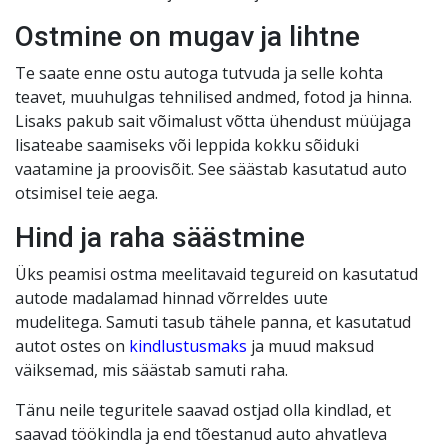
Ostmine on mugav ja lihtne
Te saate enne ostu autoga tutvuda ja selle kohta
teavet, muuhulgas tehnilised andmed, fotod ja hinna.
Lisaks pakub sait võimalust võtta ühendust müüjaga
lisateabe saamiseks või leppida kokku sõiduki
vaatamine ja proovisõit. See säästab kasutatud auto
otsimisel teie aega.
Hind ja raha säästmine
Üks peamisi ostma meelitavaid tegureid on kasutatud
autode madalamad hinnad võrreldes uute
mudelitega. Samuti tasub tähele panna, et kasutatud
autot ostes on
kindlustusmaks
ja muud maksud
väiksemad, mis säästab samuti raha.
Tänu neile teguritele saavad ostjad olla kindlad, et
saavad töökindla ja end tõestanud auto ahvatleva