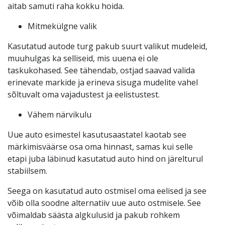
aitab samuti raha kokku hoida.
Mitmekülgne valik
Kasutatud autode turg pakub suurt valikut mudeleid,
muuhulgas ka selliseid, mis uuena ei ole
taskukohased. See tähendab, ostjad saavad valida
erinevate markide ja erineva sisuga mudelite vahel
sõltuvalt oma vajadustest ja eelistustest.
Vähem närvikulu
Uue auto esimestel kasutusaastatel kaotab see
märkimisväärse osa oma hinnast, samas kui selle
etapi juba läbinud kasutatud auto hind on järelturul
stabiilsem.
Seega on kasutatud auto ostmisel oma eelised ja see
võib olla soodne alternatiiv uue auto ostmisele. See
võimaldab säästa algkulusid ja pakub rohkem