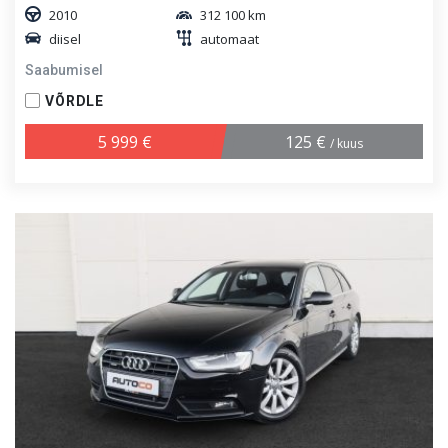
2010
312 100 km
diisel
automaat
Saabumisel
VÕRDLE
5 999 €
125 €
/ kuus