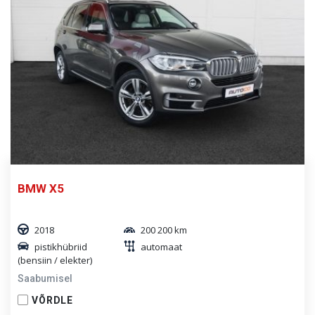
BMW X5
2018
200 200 km
pistikhübriid
automaat
(bensiin / elekter)
Saabumisel
VÕRDLE