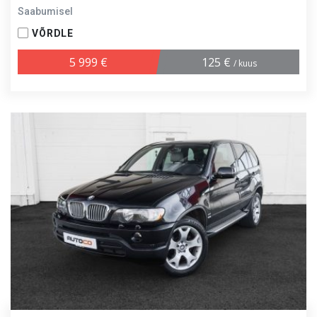
Saabumisel
VÕRDLE
5 999 €
125 €
/ kuus