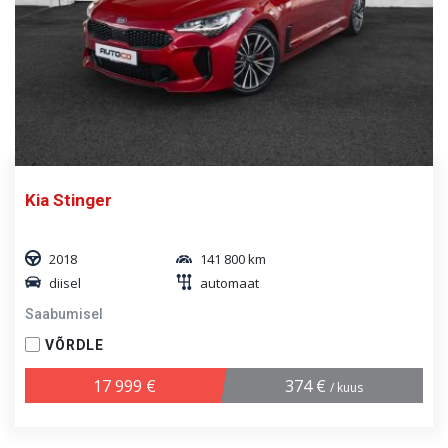
Kia Stinger
2018
141 800 km
diisel
automaat
Saabumisel
VÕRDLE
17 999 €
374 €
/ kuus