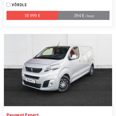
VÕRDLE
18 999 €
394 €
/ kuus
Peugeot Expert