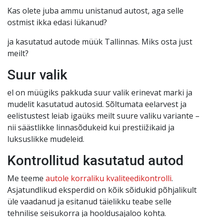
Kas olete juba ammu unistanud autost, aga selle
ostmist ikka edasi lükanud?
ja kasutatud autode müük Tallinnas. Miks osta just
meilt?
Suur valik
el on müügiks pakkuda suur valik erinevat marki ja
mudelit kasutatud autosid. Sõltumata eelarvest ja
eelistustest leiab igaüks meilt suure valiku variante –
nii säästlikke linnasõdukeid kui prestiižikaid ja
luksuslikke mudeleid.
Kontrollitud kasutatud autod
Me teeme
autole korraliku kvaliteedikontrolli
.
Asjatundlikud eksperdid on kõik sõidukid põhjalikult
üle vaadanud ja esitanud täielikku teabe selle
tehnilise seisukorra ja hooldusajaloo kohta.