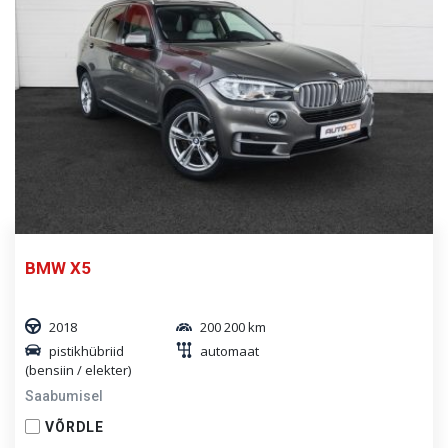
BMW X5
2018
200 200 km
pistikhübriid
automaat
(bensiin / elekter)
Saabumisel
VÕRDLE