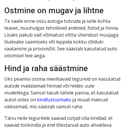
Ostmine on mugav ja lihtne
Te saate enne ostu autoga tutvuda ja selle kohta
teavet, muuhulgas tehnilised andmed, fotod ja hinna.
Lisaks pakub sait võimalust võtta ühendust müüjaga
lisateabe saamiseks või leppida kokku sõiduki
vaatamine ja proovisõit. See säästab kasutatud auto
otsimisel teie aega.
Hind ja raha säästmine
Üks peamisi ostma meelitavaid tegureid on kasutatud
autode madalamad hinnad võrreldes uute
mudelitega. Samuti tasub tähele panna, et kasutatud
autot ostes on
kindlustusmaks
ja muud maksud
väiksemad, mis säästab samuti raha.
Tänu neile teguritele saavad ostjad olla kindlad, et
saavad töökindla ja end tõestanud auto ahvatleva