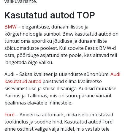
valikuvariante.
Kasutatud autod TOP
BMW
– elegantsuse, dünaamilisuse ja
kõrgtehnoloogia sümbol. Bmw kasutatud autod on
tuntud oma sportliku jõudluse ja dünaamiliste
sõiduomaduste poolest. Kui soovite Eestis BMW-d
osta, pöörduge asjatundjate poole, kes aitavad teil
langetada õige valiku.
Audi – Saksa kvaliteet ja uuenduste sünonüüm.
Audi
kasutatud autod
paistavad silma kvaliteetse
siseviimistluse ja stiilse disainiga. Audisid müüakse
Pärnus ja Tallinnas, mis on suurepärane variant
pealinnas elavatele inimestele.
Ford
– Ameerika automark, mida iseloomustavad
töökindlus ja soodne hind. Kasutatud autod Ford:
enne ostmist valige välja mudel, mis vastab teie