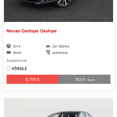
Nissan Qashqai: Qashqai
2014
261 000 km
diisel
automaat
Saabumisel
VÕRDLE
8 799 €
183 €
/ kuus