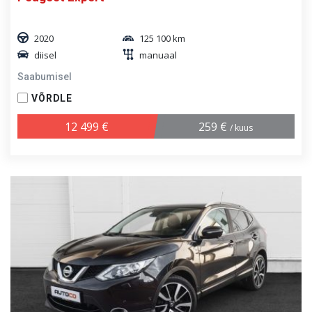
2020
125 100 km
diisel
manuaal
Saabumisel
VÕRDLE
12 499 €
259 €
/ kuus