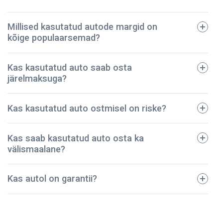
Millised kasutatud autode margid on
kõige populaarsemad?
tehniline pass;
Kas kasutatud auto saab osta
registreerimistalong;
järelmaksuga?
dokumendid regulaarse hoolduse kohta;
avariide ja vigastuste ajalugu;
BMW
Kas kasutatud auto ostmisel on riske?
kindlustuspoliis;
Ford
sõidukimaksu korrektset tasumist kinnitavad
Toyota
dokumendid.
Kas saab kasutatud auto osta ka
Audi
Meie ettevõte on pidanud vastu – oleme müünud
välismaalane?
Mazda
kontrollitud kasutatud autod juba üle 5 aasta! Kõik
Volkswagen
sõidukid on põhjalikult kontrollitud ja tehniliselt heas
Kas autol on garantii?
korras. Seega võite olla kindel, et teie auto on
turvaline ja kestab kaua.
NPautod annab autole ostmisel garantii, mis kehtib 2