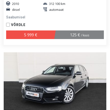
2010
312 100 km
diisel
automaat
Saabumisel
VÕRDLE
5 999 €
125 €
/ kuus