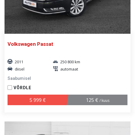
Volkswagen Passat
2011
250 800 km
diisel
automaat
Saabumisel
VÕRDLE
5 999 €
125 €
/ kuus