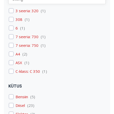
Renault
(
1
)
3 seeria: 320
(
1
)
Skoda
(
1
)
308
(
1
)
Tesla
(
1
)
6
(
1
)
Volkswagen
(
3
)
7 seeria: 730
(
1
)
Volvo
(
3
)
7 seeria: 750
(
1
)
A4
(
2
)
ASX
(
1
)
C-klass: C 350
(
1
)
C4 Picasso: C4 Picasso
(
1
)
KÜTUS
Discovery: Discovery 4
(
1
)
Bensiin
(
5
)
E-tron
(
1
)
Diisel
(
23
)
Expert
(
1
)
Elekter
(
2
)