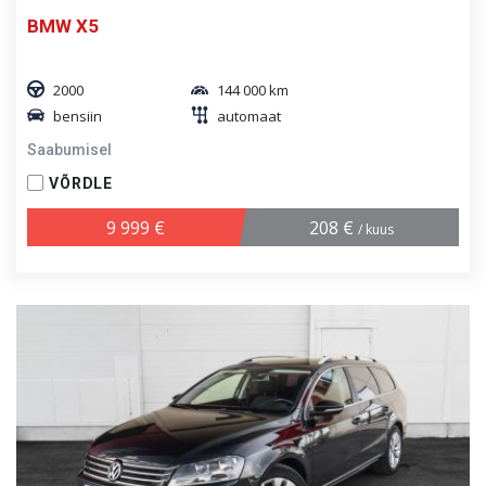
BMW X5
2000
144 000 km
bensiin
automaat
Saabumisel
VÕRDLE
9 999 €
208 €
/ kuus