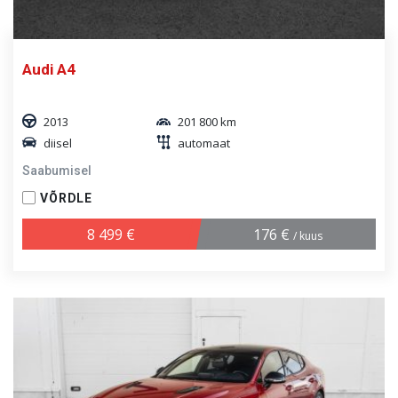
Audi A4
2013
201 800 km
diisel
automaat
Saabumisel
VÕRDLE
8 499 €
176 €
/ kuus