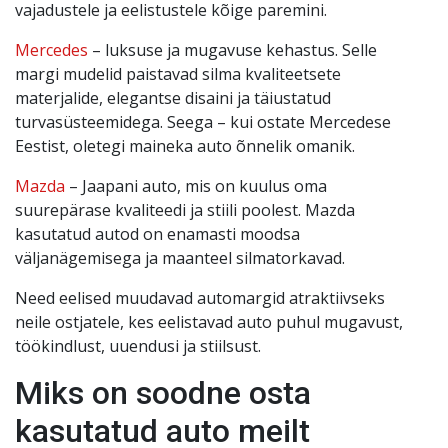
vajadustele ja eelistustele kõige paremini.
Mercedes
– luksuse ja mugavuse kehastus. Selle
margi mudelid paistavad silma kvaliteetsete
materjalide, elegantse disaini ja täiustatud
turvasüsteemidega. Seega – kui ostate Mercedese
Eestist, oletegi maineka auto õnnelik omanik.
Mazda
– Jaapani auto, mis on kuulus oma
suurepärase kvaliteedi ja stiili poolest. Mazda
kasutatud autod on enamasti moodsa
väljanägemisega ja maanteel silmatorkavad.
Need eelised muudavad automargid atraktiivseks
neile ostjatele, kes eelistavad auto puhul mugavust,
töökindlust, uuendusi ja stiilsust.
Miks on soodne osta
kasutatud auto meilt