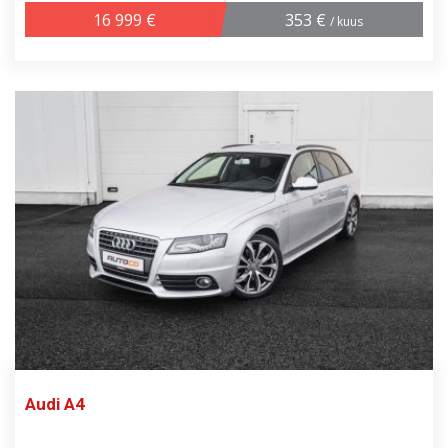
16 999 €
353 €
/ kuus
Audi A4