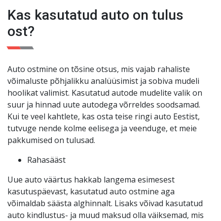
kuud või 3000 km. Teie meelerahu on meie jaoks
Kas kasutatud auto on tulus
esikohal
!
ost?
Auto ostmine on tõsine otsus, mis vajab rahaliste
võimaluste põhjalikku analüüsimist ja sobiva mudeli
hoolikat valimist. Kasutatud autode mudelite valik on
suur ja hinnad uute autodega võrreldes soodsamad.
Kui te veel kahtlete, kas osta teise ringi auto Eestist,
tutvuge nende kolme eelisega ja veenduge, et meie
pakkumised on tulusad.
Rahasääst
Uue auto väärtus hakkab langema esimesest
kasutuspäevast, kasutatud auto ostmine aga
võimaldab säästa alghinnalt. Lisaks võivad kasutatud
auto kindlustus- ja muud maksud olla väiksemad, mis