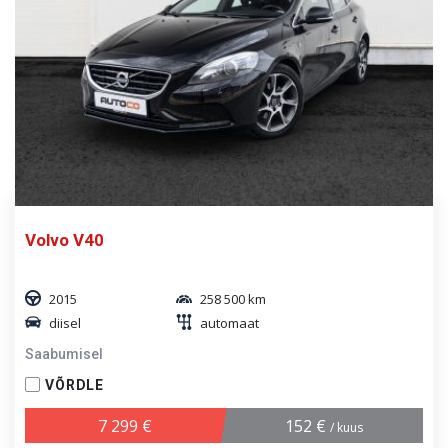
Volvo V40
2015
258 500 km
diisel
automaat
Saabumisel
VÕRDLE
7 299 €
152 €
/ kuus