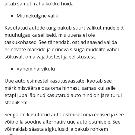
aitab samuti raha kokku hoida.
Mitmekülgne valik
Kasutatud autode turg pakub suurt valikut mudeleid,
muuhulgas ka selliseid, mis uuena ei ole
taskukohased. See tähendab, ostjad saavad valida
erinevate markide ja erineva sisuga mudelite vahel
sõltuvalt oma vajadustest ja eelistustest.
Vähem närvikulu
Uue auto esimestel kasutusaastatel kaotab see
märkimisväärse osa oma hinnast, samas kui selle
etapi juba läbinud kasutatud auto hind on järelturul
stabiilsem.
Seega on kasutatud auto ostmisel oma eelised ja see
võib olla soodne alternatiiv uue auto ostmisele. See
võimaldab säästa algkulusid ja pakub rohkem