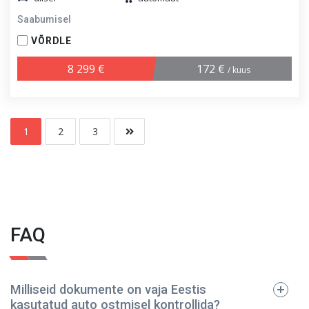
Saabumisel
VÕRDLE
8 299 €
172 €
/ kuus
1
2
3
FAQ
Milliseid dokumente on vaja Eestis
kasutatud auto ostmisel kontrollida?