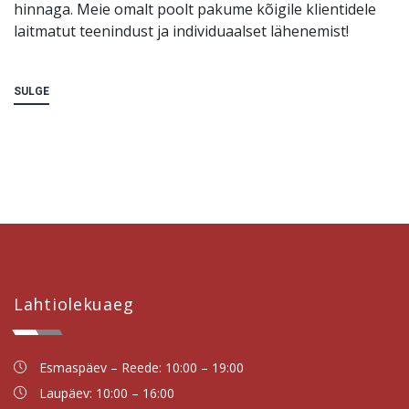
hinnaga. Meie omalt poolt pakume kõigile klientidele
laitmatut teenindust ja individuaalset lähenemist!
SULGE
Lahtiolekuaeg
Esmaspäev – Reede: 10:00 – 19:00
Laupäev: 10:00 – 16:00