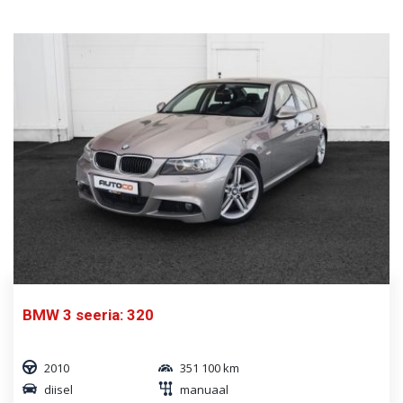
BMW 3 seeria: 320
2010
351 100 km
diisel
manuaal